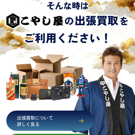
※日本国政府発行のもの
※2020年2月4日以降に申請された新型パスポートに
は「所持人記入欄（住所記載欄）」が存在しないた
め、単体では古物営業法上の本人確認書類として認
められない（住所確認ができないため）。補助書類
が必要となります
出張買取について
詳しく見る