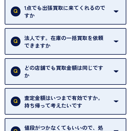
ただし、お品物の種類や量によっては対応させてい
1点でも出張買取に来てくれるので
ただくことがあります。
すか
お気軽にお問合せください。
はい。1点でもお伺いします。
法人です。在庫の一括買取を依頼
できますか
はい。喜んで承ります。出張買取をご利用くださ
い。
どの店舗でも買取金額は同じです
ご指定の場所にお伺いします。
か
はい。全店舗一律です。
ただし、中古市場は日々変動するため、査定した日
査定金額はいつまで有効ですか。
によって査定額が変わることはございます。
持ち帰って考えたいです
査定額は当日限り有効です。
中古市場が日々変動するため、翌日には査定額が変
値段がつかなくてもいいので、処