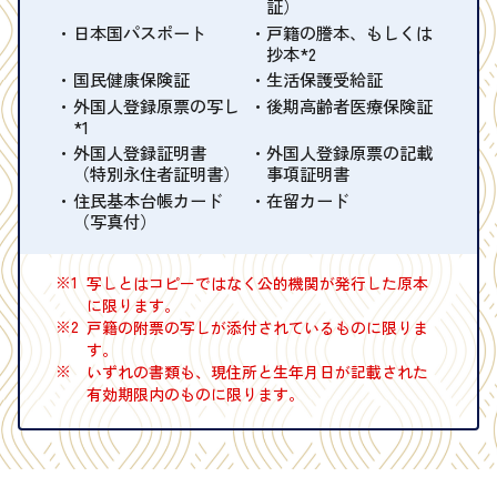
証）
日本国パスポート
戸籍の謄本、もしくは
抄本*2
国民健康保険証
生活保護受給証
外国人登録原票の写し
後期高齢者医療保険証
*1
外国人登録証明書
外国人登録原票の記載
（特別永住者証明書）
事項証明書
住民基本台帳カード
在留カード
（写真付）
※1
写しとはコピーではなく公的機関が発行した原本
に限ります。
※2
戸籍の附票の写しが添付されているものに限りま
す。
※
いずれの書類も、現住所と生年月日が記載された
有効期限内のものに限ります。