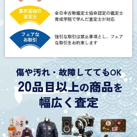
業界屈指の
全日本古物鑑定士協会認定の鑑定士
査定士
育成学院で学んだ査定士が対応
フェアな
強引な取引は禁止事項とし、フェア
お取引
な取引をお約束します
傷や汚れ・故障しててもOK
20
品目以上
商品
の
を
幅広く査定