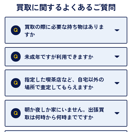
買取に関するよくあるご質問
買取の際に必要な持ち物はありま
すか
本人確認書類をご用意ください。ご利用になれる書
類は
こちら
をご確認ください。
未成年ですが利用できますか
18歳未満の方は、保護者の同意があってもご利用い
ただけません。
指定した喫茶店など、自宅以外の
場所で査定してもらえますか
ご自宅以外での査定はお引き受けできません。ご指
定のお店や、ほかのお客様への迷惑となることが考
朝か夜しか家にいません。出張買
えられるためです。
取は何時から何時までですか
ご訪問可能時間は、10時から19時です。