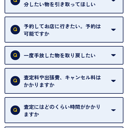
わることがございます。
分したい物を引き取ってほしい
再販不可能な物は、場合によってはお断りすること
がございます。ご了承ください。
予約してお店に行きたい。予約は
可能ですか
申し訳ありませんが、現在はご来店の予約は承って
おりません。
一度手放した物を取り戻したい
ご予約がなくてもお待たせすることがないよう体制
当店は質店ではありませんので、買い取ったお品物
を整えておりますので、お好きな時にお越しくださ
は基本的に販売へと回されます。買い戻しはできま
査定料や出張費、キャンセル料は
い。
せんので、ご了承ください。
かかりますか
お急ぎの場合はスタッフに一言お声がけください。
例外として、出張買取の場合は成約後でもクーリン
可能な限り、迅速に対応させていただきます。
一切いただいておりません。査定金額にご納得いた
グオフが可能です。
だけない場合は、その場でお断りいただいても問題
査定にはどのくらい時間がかかり
契約破棄という形で、お品物をお戻しすることがで
ございません。お気軽にご相談ください。
ますか
きます。
売却当日を含む8日間のうちに、お気軽にお申し出
お品物の内容や点数によって異なりますが、店頭買