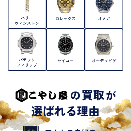
ハリー
ロレックス
オメガ
ウィンストン
パテック
セイコー
オーデマピゲ
フィリップ
買取
の
が
選ばれる理由