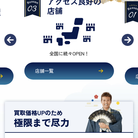
お茶飲み
感覚で⚪︎
の
査定相談だけでも大歓迎
店舗一覧
買取価格UPのため
極限まで尽力