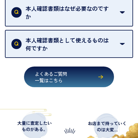
ください。
取の場合は1点あたり数分程度が目安です。大量の
本人確認書類はなぜ必要なのです
出張買取のお品物は、8日間保管しております。
お品物の場合は、お時間をいただくことがございま
か
す。
買取店は古物営業法により、お客様のご本人確認を
行うことが義務付けられています。安心してお取引
本人確認書類として使えるものは
いただくためにも、ご協力をお願いいたします。
何ですか
・運転免許証
・健康保険証確認書
よくあるご質問
・マイナンバーカード
一覧はこちら
・在留カード
・身体障害手帳
・特別永住者証明書
・旧パスポート
※原則として「公的機関が発行し、氏名、住所、生
年月日が記載されているもの