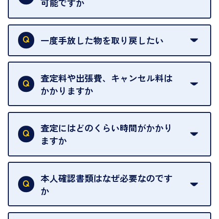
可能ですか
申し訳ありませんが、現在はご来店の予約は承って
おりません。
一度手放した物を取り戻したい
ご予約がなくてもお待たせすることがないよう体制
当店は質店ではありませんので、買い取ったお品物
を整えておりますので、お好きな時にお越しくださ
は基本的に販売へと回されます。買い戻しはできま
査定料や出張費、キャンセル料は
い。
せんので、ご了承ください。
かかりますか
お急ぎの場合はスタッフに一言お声がけください。
例外として、出張買取の場合は成約後でもクーリン
可能な限り、迅速に対応させていただきます。
一切いただいておりません。査定金額にご納得いた
グオフが可能です。
だけない場合は、その場でお断りいただいても問題
査定にはどのくらい時間がかかり
契約破棄という形で、お品物をお戻しすることがで
ございません。お気軽にご相談ください。
ますか
きます。
売却当日を含む8日間のうちに、お気軽にお申し出
お品物の内容や点数によって異なりますが、店頭買
ください。
取の場合は1点あたり数分程度が目安です。大量の
本人確認書類はなぜ必要なのです
出張買取のお品物は、8日間保管しております。
お品物の場合は、お時間をいただくことがございま
か
す。
買取店は古物営業法により、お客様のご本人確認を