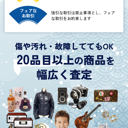
フェアな
強引な取引は禁止事項とし、フェア
お取引
な取引をお約束します
傷や汚れ・故障しててもOK
20
品目以上
商品
の
を
幅広く査定