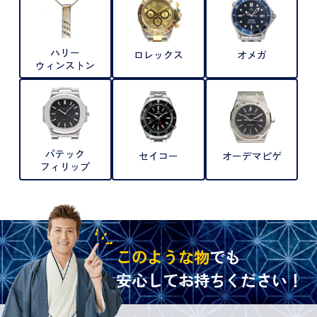
ハリー
ロレックス
オメガ
ウィンストン
パテック
セイコー
オーデマピゲ
フィリップ
このような物
でも
安心してお持ちください！