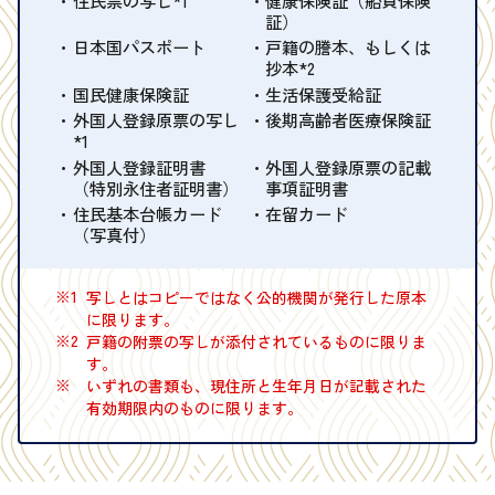
証）
日本国パスポート
戸籍の謄本、もしくは
抄本*2
国民健康保険証
生活保護受給証
外国人登録原票の写し
後期高齢者医療保険証
*1
外国人登録証明書
外国人登録原票の記載
（特別永住者証明書）
事項証明書
住民基本台帳カード
在留カード
（写真付）
※1
写しとはコピーではなく公的機関が発行した原本
に限ります。
※2
戸籍の附票の写しが添付されているものに限りま
す。
※
いずれの書類も、現住所と生年月日が記載された
有効期限内のものに限ります。