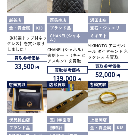
越谷店
西荻窪店
浜田山店
金・貴金属
K18
ブランド品
宝石・ジュエリー
CHANEL(シャネ
ミキモト
【K18製トップ付ネッ
ル)
クレス】を買い取り
MIKIMOTO アコヤパ
しました！
CHANEL(シャネル)
ール ダイヤモンド ネ
復刻トート（キャビ
ックレス を買取
買取参考価格
アスキン）を買取
33,500
買取参考価格
円
買取参考価格
52,000
円
139,000
円
店頭買取
店頭買取
店頭買取
伏見桃山店
玉川学園店
上福岡店
ブランド品
腕時計
金・貴金属
K18