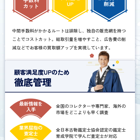
手数料
UP
削減
カット
中間手数料がかかるルートは排除し、独自の販売網を持つ
ことでコストカット。総取引量を増やすこと、広告費の削
減などでお客様の買取額アップを実現しています。
顧客満足度UPのため
徹底管理
最新情報を
全国のコレクターや専門家、海外の
入手
市場をどこよりも早く調査
業界屈指の
全日本古物鑑定士協会認定の鑑定士
査定士
育成学院で学んだ査定士が対応