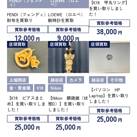
FENDI（フェンデ
LOEWE （ロエ
【K18 甲丸リング】
ィ）
ベ）
を買い取りしまし
た！
FENDI（フェンディ）
LOEWE （ロエベ）
財布を買取り
腕時計を買取
買取参考価格
38,000
買取参考価格
買取参考価格
円
12,000
9,000
円
円
店頭買取
店頭買取
店頭買取
上福岡店
越谷店
カメラ
越谷店
その他
金・貴金属
K18
Nikon
【パソコン HP
Laptop】を買い取り
【K18 ピアスまと
【Nikon 顕微鏡（状
しました！
め】を買い取りしま
態D）】を買い取り
した！
しました！
買取参考価格
25,000
買取参考価格
買取参考価格
円
25,000
25,000
円
円