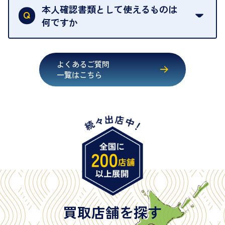
行うことが義務付けられています。安心してお取引
本人確認書類として使えるものは
いただくためにも、ご協力をお願いいたします。
何ですか
・運転免許証
・健康保険証確認書
よくあるご質問
・マイナンバーカード
一覧はこちら
・在留カード
・身体障害手帳
・特別永住者証明書
・旧パスポート
※原則として「公的機関が発行し、氏名、住所、生
年月日が記載されているもの
※日本国政府発行のもの
※2020年2月4日以降に申請された新型パスポートに
は「所持人記入欄（住所記載欄）」が存在しないた
買取店舗を探す
め、単体では古物営業法上の本人確認書類として認