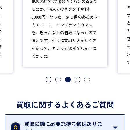
ギラギラしてないあの外観が好きで
で
す。のれんが大きくて中が見えない
コ
ところはちょっと緊張しましたが、
カシ
入ってみれば何てことはなかった。
店員さんもフレンドリーだった。バ
で
ッグを丁寧に見てくれ、「新品みた
さ
い。人気商品」と、いいお値段付け
に
てくれました。ありがたいです。
買取に関するよくあるご質問
買取の際に必要な持ち物はありま