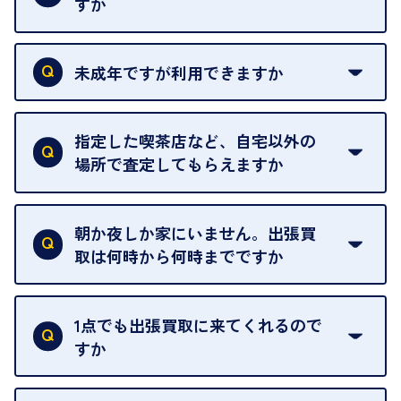
すか
本人確認書類をご用意ください。ご利用になれる書
類は
こちら
をご確認ください。
未成年ですが利用できますか
18歳未満の方は、保護者の同意があってもご利用い
ただけません。
指定した喫茶店など、自宅以外の
場所で査定してもらえますか
ご自宅以外での査定はお引き受けできません。ご指
定のお店や、ほかのお客様への迷惑となることが考
朝か夜しか家にいません。出張買
えられるためです。
取は何時から何時までですか
ご訪問可能時間は、10時から19時です。
ただし、お品物の種類や量によっては対応させてい
1点でも出張買取に来てくれるので
ただくことがあります。
すか
お気軽にお問合せください。
はい。1点でもお伺いします。