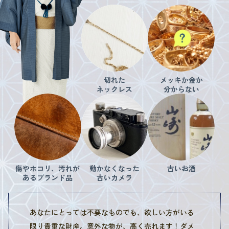
切れた
メッキか金か
ネックレス
分からない
傷やホコリ、汚れが
動かなくなった
古いお酒
あるブランド品
古いカメラ
あなたにとっては不要なものでも、欲しい方がいる
限り貴重な財産。意外な物が、高く売れます！ダメ