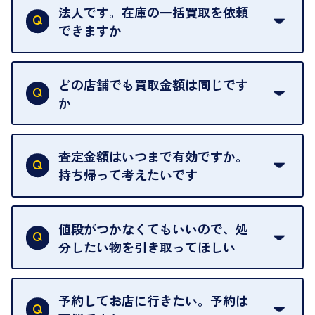
法人です。在庫の一括買取を依頼
できますか
はい。喜んで承ります。出張買取をご利用くださ
い。
どの店舗でも買取金額は同じです
ご指定の場所にお伺いします。
か
はい。全店舗一律です。
ただし、中古市場は日々変動するため、査定した日
査定金額はいつまで有効ですか。
によって査定額が変わることはございます。
持ち帰って考えたいです
査定額は当日限り有効です。
中古市場が日々変動するため、翌日には査定額が変
値段がつかなくてもいいので、処
わることがございます。
分したい物を引き取ってほしい
再販不可能な物は、場合によってはお断りすること
がございます。ご了承ください。
予約してお店に行きたい。予約は