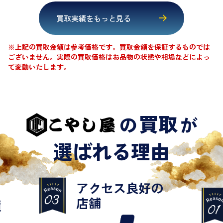
買取実績をもっと見る
※上記の買取金額は参考価格です。買取金額を保証するものでは
ございません。
実際の買取価格はお品物の状態や相場などによっ
て変動いたします。
買取
の
が
選ばれる理由
お茶飲み
感覚で⚪︎
の