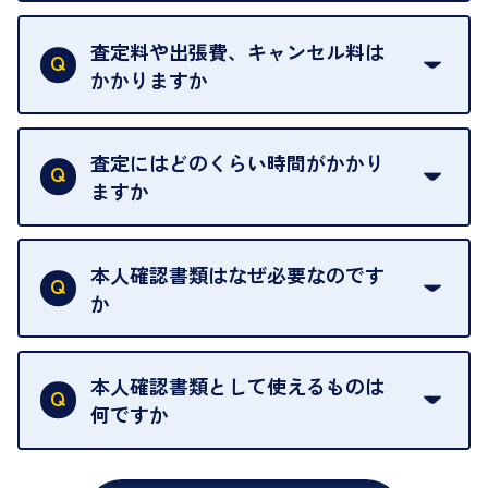
当店は質店ではありませんので、買い取ったお品物
を整えておりますので、お好きな時にお越しくださ
は基本的に販売へと回されます。買い戻しはできま
査定料や出張費、キャンセル料は
い。
せんので、ご了承ください。
かかりますか
お急ぎの場合はスタッフに一言お声がけください。
例外として、出張買取の場合は成約後でもクーリン
可能な限り、迅速に対応させていただきます。
一切いただいておりません。査定金額にご納得いた
グオフが可能です。
だけない場合は、その場でお断りいただいても問題
査定にはどのくらい時間がかかり
契約破棄という形で、お品物をお戻しすることがで
ございません。お気軽にご相談ください。
ますか
きます。
売却当日を含む8日間のうちに、お気軽にお申し出
お品物の内容や点数によって異なりますが、店頭買
ください。
取の場合は1点あたり数分程度が目安です。大量の
本人確認書類はなぜ必要なのです
出張買取のお品物は、8日間保管しております。
お品物の場合は、お時間をいただくことがございま
か
す。
買取店は古物営業法により、お客様のご本人確認を
行うことが義務付けられています。安心してお取引
本人確認書類として使えるものは
いただくためにも、ご協力をお願いいたします。
何ですか
・運転免許証