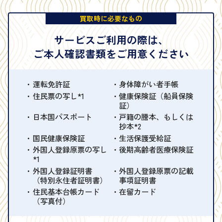
買取時に必要なもの
サービスご利用の際は、
ご本人確認書類をご用意ください
運転免許証
身体障がい者手帳
住民票の写し*1
健康保険証（船員保険
証）
日本国パスポート
戸籍の謄本、もしくは
抄本*2
国民健康保険証
生活保護受給証
外国人登録原票の写し
後期高齢者医療保険証
*1
外国人登録証明書
外国人登録原票の記載
（特別永住者証明書）
事項証明書
住民基本台帳カード
在留カード
（写真付）