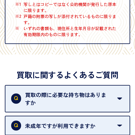
※1
写しとはコピーではなく公的機関が発行した原本
に限ります。
※2
戸籍の附票の写しが添付されているものに限りま
す。
※
いずれの書類も、現住所と生年月日が記載された
有効期限内のものに限ります。
買取に関するよくあるご質問
買取の際に必要な持ち物はありま
すか
本人確認書類をご用意ください。ご利用になれる書
類は
こちら
をご確認ください。
未成年ですが利用できますか