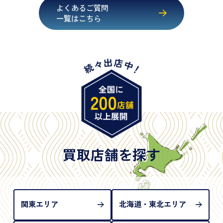
・健康保険証確認書
よくあるご質問
・マイナンバーカード
一覧はこちら
・在留カード
・身体障害手帳
・特別永住者証明書
・旧パスポート
※原則として「公的機関が発行し、氏名、住所、生
年月日が記載されているもの
※日本国政府発行のもの
※2020年2月4日以降に申請された新型パスポートに
は「所持人記入欄（住所記載欄）」が存在しないた
買取店舗を探す
め、単体では古物営業法上の本人確認書類として認
められない（住所確認ができないため）。補助書類
が必要となります
関東エリア
北海道・東北エリア