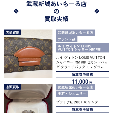
武蔵新城あいもーる店
の
買取実績
店頭買取
武蔵新城あいもーる店
ブランド品
ルイ ヴィトン LOUIS
VUITTON シャヨー M51788
ルイ ヴィトン LOUIS VUITTON
シャイヨー M51788 セカンドバッ
グ クラッチバッグ モノグラム
買取参考価格
11,000
円
店頭買取
武蔵新城あいもーる店
宝石・ジュエリー
プラチナ(pt900）のリング
買取参考価格