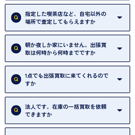
18歳未満の方は、保護者の同意があってもご利用い
ただけません。
指定した喫茶店など、自宅以外の
場所で査定してもらえますか
ご自宅以外での査定はお引き受けできません。ご指
定のお店や、ほかのお客様への迷惑となることが考
朝か夜しか家にいません。出張買
えられるためです。
取は何時から何時までですか
ご訪問可能時間は、10時から19時です。
ただし、お品物の種類や量によっては対応させてい
1点でも出張買取に来てくれるので
ただくことがあります。
すか
お気軽にお問合せください。
はい。1点でもお伺いします。
法人です。在庫の一括買取を依頼
できますか
はい。喜んで承ります。出張買取をご利用くださ