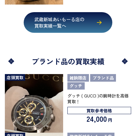
武蔵新城あいもーる店の
買取実績一覧へ
ブランド品の買取実績
店頭買取
雑餉隈店
ブランド品
グッチ
グッチ ( GUCCI )の腕時計を高価
買取！
買取参考価格
24,000
円
店頭買取