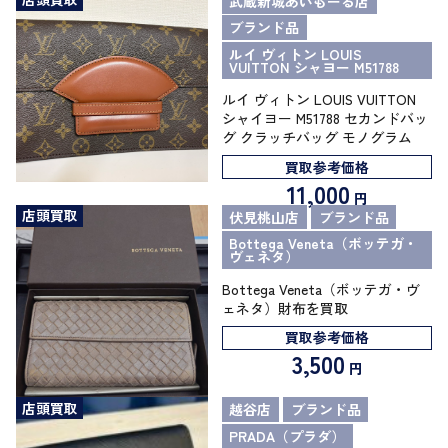
武蔵新城あいもーる店
ブランド品
ルイ ヴィトン LOUIS
VUITTON シャヨー M51788
ルイ ヴィトン LOUIS VUITTON
シャイヨー M51788 セカンドバッ
グ クラッチバッグ モノグラム
買取参考価格
11,000
円
店頭買取
伏見桃山店
ブランド品
Bottega Veneta（ボッテガ・
ヴェネタ）
Bottega Veneta（ボッテガ・ヴ
ェネタ）財布を買取
買取参考価格
3,500
円
店頭買取
越谷店
ブランド品
PRADA（プラダ）