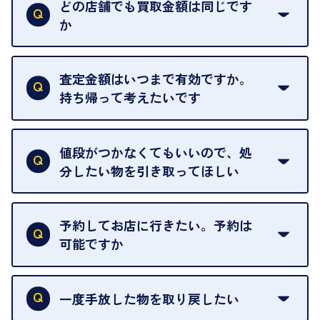
い。
どの店舗でも買取金額は同じです
ご指定の場所にお伺いします。
か
はい。全店舗一律です。
ただし、中古市場は日々変動するため、査定した日
査定金額はいつまで有効ですか。
によって査定額が変わることはございます。
持ち帰って考えたいです
査定額は当日限り有効です。
中古市場が日々変動するため、翌日には査定額が変
値段がつかなくてもいいので、処
わることがございます。
分したい物を引き取ってほしい
再販不可能な物は、場合によってはお断りすること
がございます。ご了承ください。
予約してお店に行きたい。予約は
可能ですか
申し訳ありませんが、現在はご来店の予約は承って
おりません。
一度手放した物を取り戻したい
ご予約がなくてもお待たせすることがないよう体制