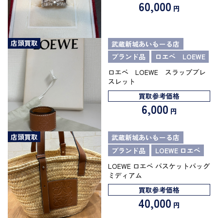
60,000
円
店頭買取
武蔵新城あいもーる店
ブランド品
ロエベ LOEWE
ロエベ LOEWE スラップブレ
スレット
買取参考価格
6,000
円
店頭買取
武蔵新城あいもーる店
ブランド品
LOEWE ロエベ
LOEWE ロエベ バスケットバッグ
ミディアム
買取参考価格
40,000
円