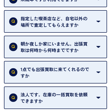
18歳未満の方は、保護者の同意があってもご利用い
ただけません。
指定した喫茶店など、自宅以外の
場所で査定してもらえますか
ご自宅以外での査定はお引き受けできません。ご指
定のお店や、ほかのお客様への迷惑となることが考
朝か夜しか家にいません。出張買
えられるためです。
取は何時から何時までですか
ご訪問可能時間は、10時から19時です。
ただし、お品物の種類や量によっては対応させてい
1点でも出張買取に来てくれるので
ただくことがあります。
すか
お気軽にお問合せください。
はい。1点でもお伺いします。
法人です。在庫の一括買取を依頼
できますか