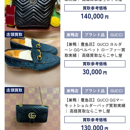
買取参考価格
140,000
円
店頭買取
巣鴨店
ブランド品
GUCCI
【巣鴨｜豊島区】GUCCI ヨルダ
ーン GGベルベット ローファー買
取実績｜ 高価買取ならこやし屋
買取参考価格
30,000
円
店頭買取
巣鴨店
ブランド品
GUCCI
【巣鴨｜豊島区】GUCCI GGマー
モットショルダーバッグ買取実績
｜ 高価買取ならこやし屋
買取参考価格
130,000
円