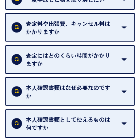
ご予約がなくてもお待たせすることがないよう体制
当店は質店ではありませんので、買い取ったお品物
を整えておりますので、お好きな時にお越しくださ
は基本的に販売へと回されます。買い戻しはできま
査定料や出張費、キャンセル料は
い。
せんので、ご了承ください。
かかりますか
お急ぎの場合はスタッフに一言お声がけください。
例外として、出張買取の場合は成約後でもクーリン
可能な限り、迅速に対応させていただきます。
一切いただいておりません。査定金額にご納得いた
グオフが可能です。
だけない場合は、その場でお断りいただいても問題
査定にはどのくらい時間がかかり
契約破棄という形で、お品物をお戻しすることがで
ございません。お気軽にご相談ください。
ますか
きます。
売却当日を含む8日間のうちに、お気軽にお申し出
お品物の内容や点数によって異なりますが、店頭買
ください。
取の場合は1点あたり数分程度が目安です。大量の
本人確認書類はなぜ必要なのです
出張買取のお品物は、8日間保管しております。
お品物の場合は、お時間をいただくことがございま
か
す。
買取店は古物営業法により、お客様のご本人確認を
行うことが義務付けられています。安心してお取引
本人確認書類として使えるものは
いただくためにも、ご協力をお願いいたします。
何ですか