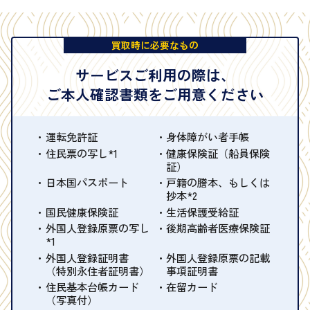
買取時に必要なもの
サービスご利用の際は、
ご本人確認書類をご用意ください
運転免許証
身体障がい者手帳
住民票の写し*1
健康保険証（船員保険
証）
日本国パスポート
戸籍の謄本、もしくは
抄本*2
国民健康保険証
生活保護受給証
外国人登録原票の写し
後期高齢者医療保険証
*1
外国人登録証明書
外国人登録原票の記載
（特別永住者証明書）
事項証明書
住民基本台帳カード
在留カード
（写真付）