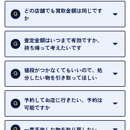
はい。喜んで承ります。出張買取をご利用くださ
い。
どの店舗でも買取金額は同じです
ご指定の場所にお伺いします。
か
はい。全店舗一律です。
ただし、中古市場は日々変動するため、査定した日
査定金額はいつまで有効ですか。
によって査定額が変わることはございます。
持ち帰って考えたいです
査定額は当日限り有効です。
中古市場が日々変動するため、翌日には査定額が変
値段がつかなくてもいいので、処
わることがございます。
分したい物を引き取ってほしい
再販不可能な物は、場合によってはお断りすること
がございます。ご了承ください。
予約してお店に行きたい。予約は
可能ですか
申し訳ありませんが、現在はご来店の予約は承って
おりません。
一度手放した物を取り戻したい