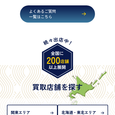
・運転免許証
・健康保険証確認書
よくあるご質問
・マイナンバーカード
一覧はこちら
・在留カード
・身体障害手帳
・特別永住者証明書
・旧パスポート
※原則として「公的機関が発行し、氏名、住所、生
年月日が記載されているもの
※日本国政府発行のもの
※2020年2月4日以降に申請された新型パスポートに
は「所持人記入欄（住所記載欄）」が存在しないた
買取店舗を探す
め、単体では古物営業法上の本人確認書類として認
められない（住所確認ができないため）。補助書類
が必要となります
関東エリア
北海道・東北エリア