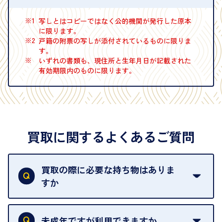
※1
写しとはコピーではなく公的機関が発行した原本
に限ります。
※2
戸籍の附票の写しが添付されているものに限りま
す。
※
いずれの書類も、現住所と生年月日が記載された
有効期限内のものに限ります。
買取に関するよくあるご質問
買取の際に必要な持ち物はありま
すか
本人確認書類をご用意ください。ご利用になれる書
類は
こちら
をご確認ください。
未成年ですが利用できますか