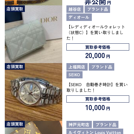
非公開
円
店頭買取
越谷店
ブランド品
ディオール
【レディディオールウォレット
（状態C）】を買い取りしまし
た！
買取参考価格
20,000
円
店頭買取
上福岡店
ブランド品
SEIKO
【SEIKO 自動巻き時計】を買い
取りしました！
買取参考価格
10,000
円
店頭買取
神戸元町店
ブランド品
ルイヴィトン Louis Vuitton