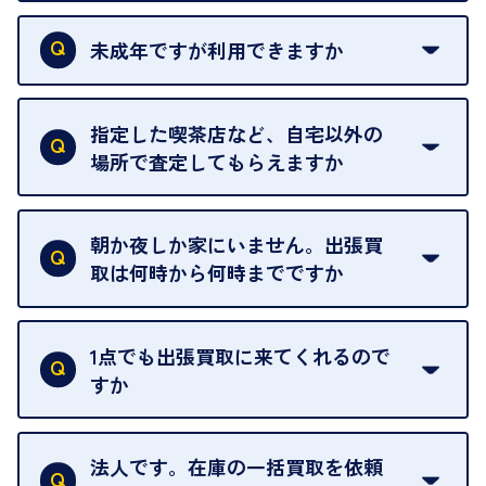
本人確認書類をご用意ください。ご利用になれる書
類は
こちら
をご確認ください。
未成年ですが利用できますか
18歳未満の方は、保護者の同意があってもご利用い
ただけません。
指定した喫茶店など、自宅以外の
場所で査定してもらえますか
ご自宅以外での査定はお引き受けできません。ご指
定のお店や、ほかのお客様への迷惑となることが考
朝か夜しか家にいません。出張買
えられるためです。
取は何時から何時までですか
ご訪問可能時間は、10時から19時です。
ただし、お品物の種類や量によっては対応させてい
1点でも出張買取に来てくれるので
ただくことがあります。
すか
お気軽にお問合せください。
はい。1点でもお伺いします。
法人です。在庫の一括買取を依頼