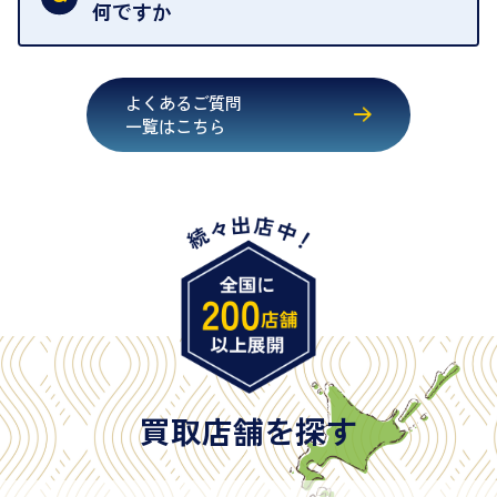
いただくためにも、ご協力をお願いいたします。
何ですか
・運転免許証
・健康保険証確認書
よくあるご質問
・マイナンバーカード
一覧はこちら
・在留カード
・身体障害手帳
・特別永住者証明書
・旧パスポート
※原則として「公的機関が発行し、氏名、住所、生
年月日が記載されているもの
※日本国政府発行のもの
※2020年2月4日以降に申請された新型パスポートに
は「所持人記入欄（住所記載欄）」が存在しないた
買取店舗を探す
め、単体では古物営業法上の本人確認書類として認
められない（住所確認ができないため）。補助書類