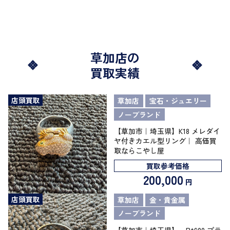
草加店の
買取実績
店頭買取
草加店
宝石・ジュエリー
ノーブランド
【草加市｜埼玉県】K18 メレダイ
ヤ付きカエル型リング｜ 高価買
取ならこやし屋
買取参考価格
200,000
円
店頭買取
草加店
金・貴金属
ノーブランド
【草加市｜埼玉県】 Pt900 プラ