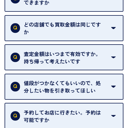
できますか
はい。喜んで承ります。出張買取をご利用くださ
い。
どの店舗でも買取金額は同じです
ご指定の場所にお伺いします。
か
はい。全店舗一律です。
ただし、中古市場は日々変動するため、査定した日
査定金額はいつまで有効ですか。
によって査定額が変わることはございます。
持ち帰って考えたいです
査定額は当日限り有効です。
中古市場が日々変動するため、翌日には査定額が変
値段がつかなくてもいいので、処
わることがございます。
分したい物を引き取ってほしい
再販不可能な物は、場合によってはお断りすること
がございます。ご了承ください。
予約してお店に行きたい。予約は
可能ですか