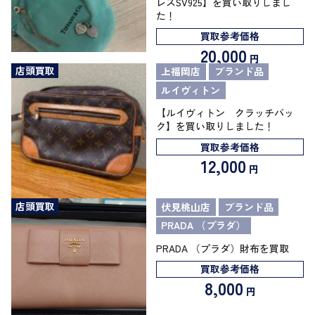
レスSV925】を買い取りしまし
た！
買取参考価格
20,000
円
店頭買取
上福岡店
ブランド品
ルイヴィトン
【ルイヴィトン クラッチバッ
ク】を買い取りしました！
買取参考価格
12,000
円
店頭買取
伏見桃山店
ブランド品
PRADA （プラダ）
PRADA （プラダ）財布を買取
買取参考価格
8,000
円