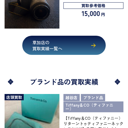
買取参考価格
15,000
円
草加店の
買取実績一覧へ
ブランド品の買取実績
店頭買取
越谷店
ブランド品
Tiffany＆CO（ティファニ
ー）
【Tiffany＆CO（ティファニー）
リターントゥティファニーネック