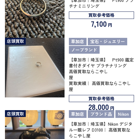
チナミニリング
買取参考価格
7,100
円
店頭買取
草加店
宝石・ジュエリー
ノーブランド
【草加市｜埼玉県】 Pt900 鑑定
書付きダイヤ プラチナリング
高価買取ならこやし
買取実績｜ 高価買取ならこやし
屋
買取参考価格
28,000
円
店頭買取
草加店
ブランド品
Nikon
【草加市｜埼玉県】Nikon デジタ
ル一眼レフ D3100｜ 高価買取な
らこやし屋