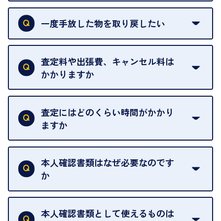
申し訳ありませんが、現在はご来店の予約は承って
おりません。
一度手放した物を取り戻したい
ご予約がなくてもお待たせすることがないよう体制
当店は質店ではありませんので、買い取ったお品物
を整えておりますので、お好きな時にお越しくださ
は基本的に販売へと回されます。買い戻しはできま
査定料や出張費、キャンセル料は
い。
せんので、ご了承ください。
かかりますか
お急ぎの場合はスタッフに一言お声がけください。
例外として、出張買取の場合は成約後でもクーリン
可能な限り、迅速に対応させていただきます。
一切いただいておりません。査定金額にご納得いた
グオフが可能です。
だけない場合は、その場でお断りいただいても問題
査定にはどのくらい時間がかかり
契約破棄という形で、お品物をお戻しすることがで
ございません。お気軽にご相談ください。
ますか
きます。
売却当日を含む8日間のうちに、お気軽にお申し出
お品物の内容や点数によって異なりますが、店頭買
ください。
取の場合は1点あたり数分程度が目安です。大量の
本人確認書類はなぜ必要なのです
出張買取のお品物は、8日間保管しております。
お品物の場合は、お時間をいただくことがございま
か
す。
買取店は古物営業法により、お客様のご本人確認を
行うことが義務付けられています。安心してお取引
本人確認書類として使えるものは