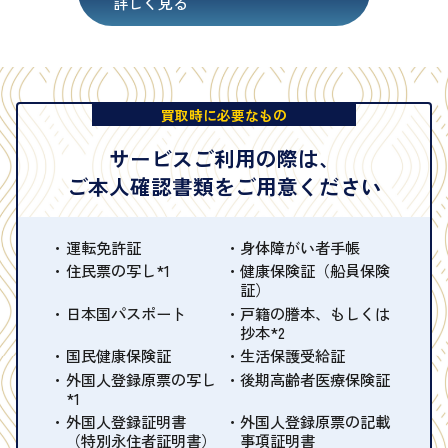
詳しく見る
買取時に必要なもの
サービスご利用の際は、
ご本人確認書類をご用意ください
運転免許証
身体障がい者手帳
住民票の写し*1
健康保険証（船員保険
証）
日本国パスポート
戸籍の謄本、もしくは
抄本*2
国民健康保険証
生活保護受給証
外国人登録原票の写し
後期高齢者医療保険証
*1
外国人登録証明書
外国人登録原票の記載
（特別永住者証明書）
事項証明書