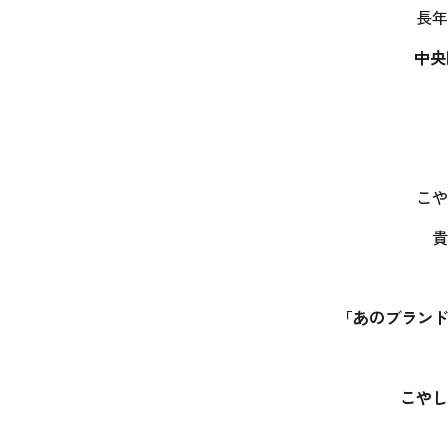
長年
中央
こや
貴
「あのブラン
こやし