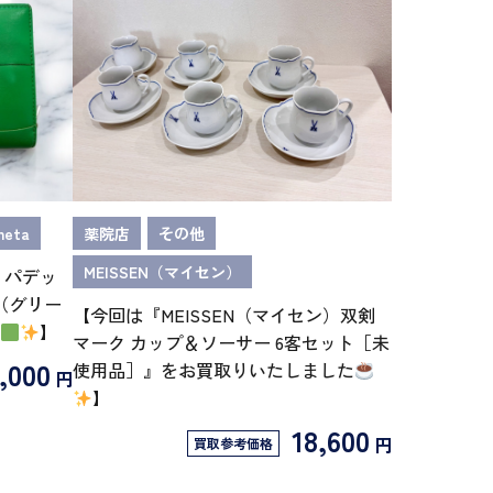
neta
薬院店
その他
MEISSEN（マイセン）
 パデッ
（グリー
【今回は『MEISSEN（マイセン）双剣
】
マーク カップ＆ソーサー 6客セット［未
,000
使用品］』をお買取りいたしました
円
】
18,600
円
買取参考価格