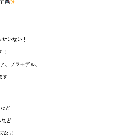
す
ったいない！
す！
ア、プラモデル、
ます。
ム機など
みなど
ズなど