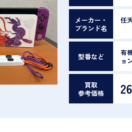
メーカー・
任
ブランド名
有
型番など
ョ
2
買取
参考価格