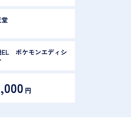
天堂
機EL ポケモンエディシ
ン
6,000
円