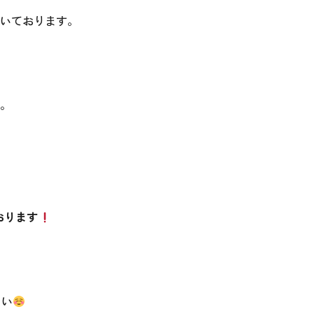
いております。
。
おります
さい