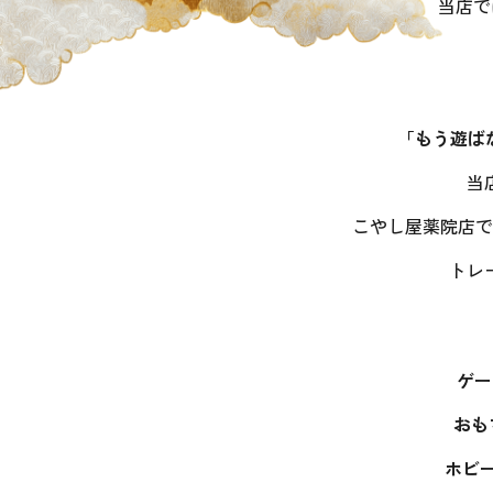
当店で
「もう遊ば
当
こやし屋薬院店で
トレ
ゲー
おも
ホビー