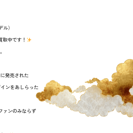
モデル）
買取中です！
。
1月に発売された
ザインをあしらった
ファンのみならず