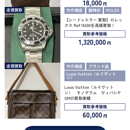
18,000
円
店頭買取
竹の塚店
腕時計
ROLEX
【シードゥエラー 買取】ロレッ
クス Ref.16600を高価買取！
買取参考価格
1,320,000
円
店頭買取
竹の塚店
ブランド品
Louis Vuitton（ルイヴィト
ン）
Louis Vuitton（ルイヴィト
ン） モノグラム ヴィバシテ
GMの買取実績
買取参考価格
60,000
円