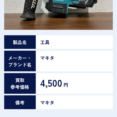
製品名
工具
メーカー・
マキタ
ブランド名
4,500
買取
円
参考価格
備考
マキタ