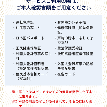
サービスご利用の際は、
ご本人確認書類をご用意ください
運転免許証
身体障がい者手帳
住民票の写し*1
健康保険証（船員保険
証）
日本国パスポート
戸籍の謄本、もしくは
抄本*2
国民健康保険証
生活保護受給証
外国人登録原票の写し
後期高齢者医療保険証
*1
外国人登録証明書
外国人登録原票の記載
（特別永住者証明書）
事項証明書
住民基本台帳カード
在留カード
（写真付）
※1
写しとはコピーではなく公的機関が発行した原本
に限ります。
※2
戸籍の附票の写しが添付されているものに限りま
す。