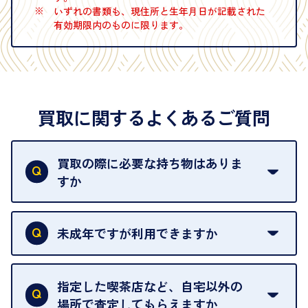
※
いずれの書類も、現住所と生年月日が記載された
有効期限内のものに限ります。
買取に関するよくあるご質問
買取の際に必要な持ち物はありま
すか
本人確認書類をご用意ください。ご利用になれる書
類は
こちら
をご確認ください。
未成年ですが利用できますか
18歳未満の方は、保護者の同意があってもご利用い
ただけません。
指定した喫茶店など、自宅以外の
場所で査定してもらえますか