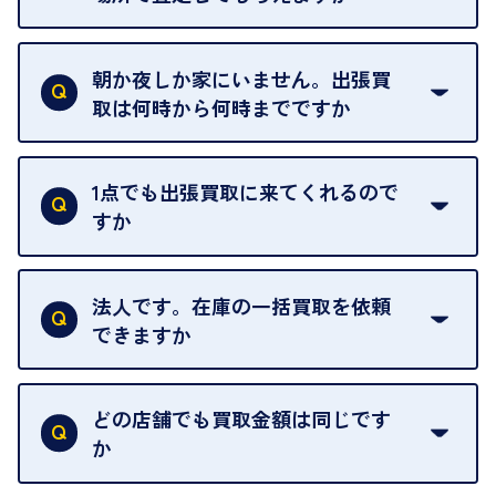
ご自宅以外での査定はお引き受けできません。ご指
定のお店や、ほかのお客様への迷惑となることが考
朝か夜しか家にいません。出張買
えられるためです。
取は何時から何時までですか
ご訪問可能時間は、10時から19時です。
ただし、お品物の種類や量によっては対応させてい
1点でも出張買取に来てくれるので
ただくことがあります。
すか
お気軽にお問合せください。
はい。1点でもお伺いします。
法人です。在庫の一括買取を依頼
できますか
はい。喜んで承ります。出張買取をご利用くださ
い。
どの店舗でも買取金額は同じです
ご指定の場所にお伺いします。
か
はい。全店舗一律です。