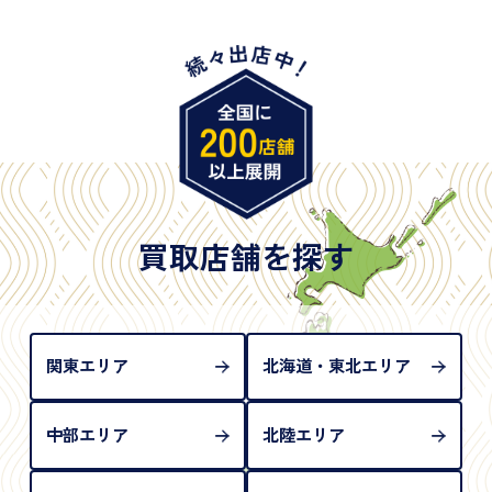
・身体障害手帳
・特別永住者証明書
・旧パスポート
※原則として「公的機関が発行し、氏名、住所、生
年月日が記載されているもの
※日本国政府発行のもの
※2020年2月4日以降に申請された新型パスポートに
は「所持人記入欄（住所記載欄）」が存在しないた
買取店舗を探す
め、単体では古物営業法上の本人確認書類として認
められない（住所確認ができないため）。補助書類
が必要となります
関東エリア
北海道・東北エリア
中部エリア
北陸エリア