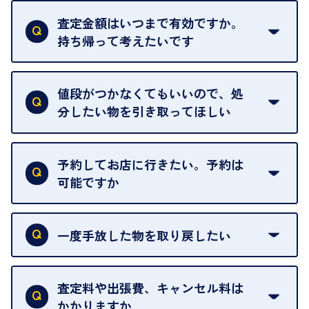
ただし、中古市場は日々変動するため、査定した日
査定金額はいつまで有効ですか。
によって査定額が変わることはございます。
持ち帰って考えたいです
査定額は当日限り有効です。
中古市場が日々変動するため、翌日には査定額が変
値段がつかなくてもいいので、処
わることがございます。
分したい物を引き取ってほしい
再販不可能な物は、場合によってはお断りすること
がございます。ご了承ください。
予約してお店に行きたい。予約は
可能ですか
申し訳ありませんが、現在はご来店の予約は承って
おりません。
一度手放した物を取り戻したい
ご予約がなくてもお待たせすることがないよう体制
当店は質店ではありませんので、買い取ったお品物
を整えておりますので、お好きな時にお越しくださ
は基本的に販売へと回されます。買い戻しはできま
査定料や出張費、キャンセル料は
い。
せんので、ご了承ください。
かかりますか
お急ぎの場合はスタッフに一言お声がけください。