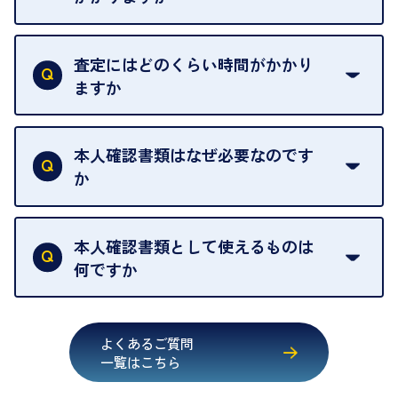
例外として、出張買取の場合は成約後でもクーリン
可能な限り、迅速に対応させていただきます。
一切いただいておりません。査定金額にご納得いた
グオフが可能です。
だけない場合は、その場でお断りいただいても問題
査定にはどのくらい時間がかかり
契約破棄という形で、お品物をお戻しすることがで
ございません。お気軽にご相談ください。
ますか
きます。
売却当日を含む8日間のうちに、お気軽にお申し出
お品物の内容や点数によって異なりますが、店頭買
ください。
取の場合は1点あたり数分程度が目安です。大量の
本人確認書類はなぜ必要なのです
出張買取のお品物は、8日間保管しております。
お品物の場合は、お時間をいただくことがございま
か
す。
買取店は古物営業法により、お客様のご本人確認を
行うことが義務付けられています。安心してお取引
本人確認書類として使えるものは
いただくためにも、ご協力をお願いいたします。
何ですか
・運転免許証
・健康保険証確認書
よくあるご質問
・マイナンバーカード
一覧はこちら
・在留カード