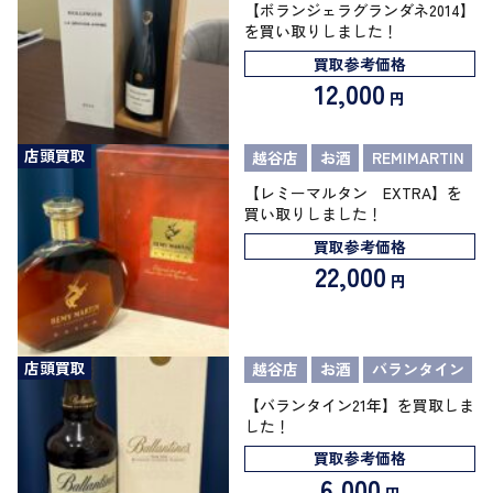
【ボランジェラグランダネ2014】
を買い取りしました！
買取参考価格
12,000
円
店頭買取
越谷店
お酒
REMIMARTIN
【レミーマルタン EXTRA】を
買い取りしました！
買取参考価格
22,000
円
店頭買取
越谷店
お酒
バランタイン
【バランタイン21年】を買取しま
した！
買取参考価格
6,000
円