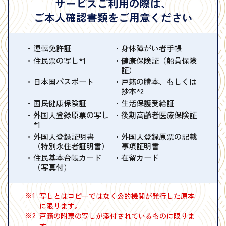
サービスご利用の際は、
ご本人確認書類をご用意ください
運転免許証
身体障がい者手帳
住民票の写し*1
健康保険証（船員保険
証）
日本国パスポート
戸籍の謄本、もしくは
抄本*2
国民健康保険証
生活保護受給証
外国人登録原票の写し
後期高齢者医療保険証
*1
外国人登録証明書
外国人登録原票の記載
（特別永住者証明書）
事項証明書
住民基本台帳カード
在留カード
（写真付）
※1
写しとはコピーではなく公的機関が発行した原本
に限ります。
※2
戸籍の附票の写しが添付されているものに限りま
す。