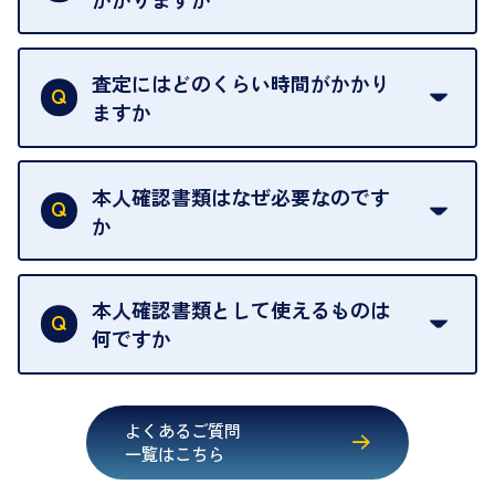
例外として、出張買取の場合は成約後でもクーリン
可能な限り、迅速に対応させていただきます。
一切いただいておりません。査定金額にご納得いた
グオフが可能です。
だけない場合は、その場でお断りいただいても問題
査定にはどのくらい時間がかかり
契約破棄という形で、お品物をお戻しすることがで
ございません。お気軽にご相談ください。
ますか
きます。
売却当日を含む8日間のうちに、お気軽にお申し出
お品物の内容や点数によって異なりますが、店頭買
ください。
取の場合は1点あたり数分程度が目安です。大量の
本人確認書類はなぜ必要なのです
出張買取のお品物は、8日間保管しております。
お品物の場合は、お時間をいただくことがございま
か
す。
買取店は古物営業法により、お客様のご本人確認を
行うことが義務付けられています。安心してお取引
本人確認書類として使えるものは
いただくためにも、ご協力をお願いいたします。
何ですか
・運転免許証
・健康保険証確認書
よくあるご質問
・マイナンバーカード
一覧はこちら
・在留カード