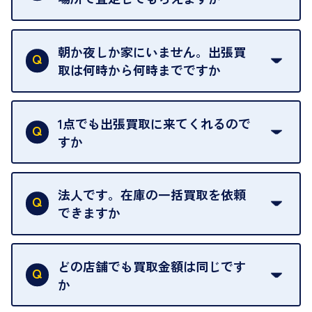
ご自宅以外での査定はお引き受けできません。ご指
定のお店や、ほかのお客様への迷惑となることが考
朝か夜しか家にいません。出張買
えられるためです。
取は何時から何時までですか
ご訪問可能時間は、10時から19時です。
ただし、お品物の種類や量によっては対応させてい
1点でも出張買取に来てくれるので
ただくことがあります。
すか
お気軽にお問合せください。
はい。1点でもお伺いします。
法人です。在庫の一括買取を依頼
できますか
はい。喜んで承ります。出張買取をご利用くださ
い。
どの店舗でも買取金額は同じです
ご指定の場所にお伺いします。
か