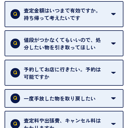
はい。全店舗一律です。
ただし、中古市場は日々変動するため、査定した日
査定金額はいつまで有効ですか。
によって査定額が変わることはございます。
持ち帰って考えたいです
査定額は当日限り有効です。
中古市場が日々変動するため、翌日には査定額が変
値段がつかなくてもいいので、処
わることがございます。
分したい物を引き取ってほしい
再販不可能な物は、場合によってはお断りすること
がございます。ご了承ください。
予約してお店に行きたい。予約は
可能ですか
申し訳ありませんが、現在はご来店の予約は承って
おりません。
一度手放した物を取り戻したい
ご予約がなくてもお待たせすることがないよう体制
当店は質店ではありませんので、買い取ったお品物
を整えておりますので、お好きな時にお越しくださ
は基本的に販売へと回されます。買い戻しはできま
査定料や出張費、キャンセル料は
い。
せんので、ご了承ください。
かかりますか
お急ぎの場合はスタッフに一言お声がけください。