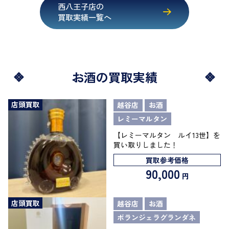
西八王子店の
買取実績一覧へ
お酒の買取実績
店頭買取
越谷店
お酒
レミーマルタン
【レミーマルタン ルイ13世】を
買い取りしました！
買取参考価格
90,000
円
店頭買取
越谷店
お酒
ボランジェラグランダネ