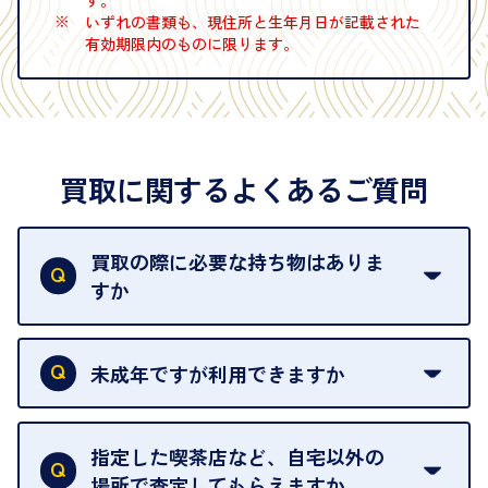
※
いずれの書類も、現住所と生年月日が記載された
有効期限内のものに限ります。
買取に関するよくあるご質問
買取の際に必要な持ち物はありま
すか
本人確認書類をご用意ください。ご利用になれる書
類は
こちら
をご確認ください。
未成年ですが利用できますか
18歳未満の方は、保護者の同意があってもご利用い
ただけません。
指定した喫茶店など、自宅以外の
場所で査定してもらえますか