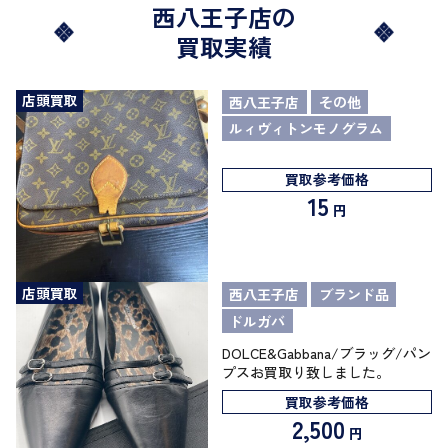
西八王子店の
買取実績
店頭買取
西八王子店
その他
ルィヴィトンモノグラム
買取参考価格
15
円
店頭買取
西八王子店
ブランド品
ドルガバ
DOLCE&Gabbana/ブラッグ/パン
プスお買取り致しました。
買取参考価格
2,500
円