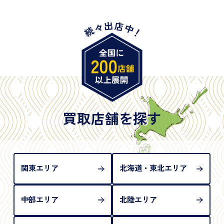
・身体障害手帳
・特別永住者証明書
・旧パスポート
※原則として「公的機関が発行し、氏名、住所、生
年月日が記載されているもの
※日本国政府発行のもの
※2020年2月4日以降に申請された新型パスポートに
は「所持人記入欄（住所記載欄）」が存在しないた
買取店舗を探す
め、単体では古物営業法上の本人確認書類として認
められない（住所確認ができないため）。補助書類
が必要となります
関東エリア
北海道・東北エリア
中部エリア
北陸エリア