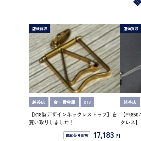
店頭買取
店頭買取
越谷店
金・貴金属
K18
越谷店
【K18製デザインネックレストップ】を
【Pt85
買い取りしました！
クレス】
17,183
円
買取参考価格