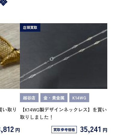
店頭買取
越谷店
金・貴金属
K14WG
買い取り
【K14WG製デザインネックレス】を買い
取りしました！
,812
35,241
円
円
買取参考価格