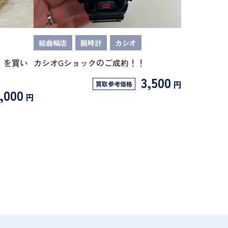
総曲輪店
腕時計
カシオ
】を買い
カシオGショックのご成約！！
3,500
円
買取参考価格
,000
円