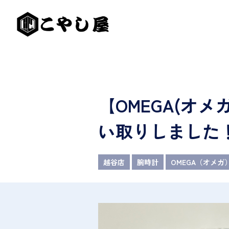
【OMEGA(オ
い取りしました
越谷店
腕時計
OMEGA（オメガ