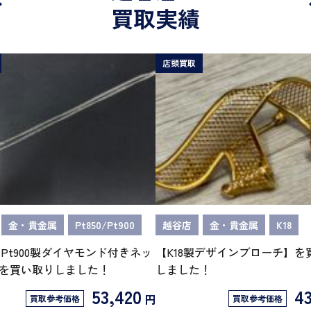
買取実績
店頭買取
金・貴金属
Pt850/Pt900
越谷店
金・貴金属
K18
0/Pt900製ダイヤモンド付きネッ
【K18製デザインブローチ】を
を買い取りしました！
しました！
53,420
43
円
買取参考価格
買取参考価格