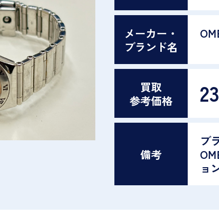
メーカー・
OM
ブランド名
2
買取
参考価格
ブ
備考
OM
ョ