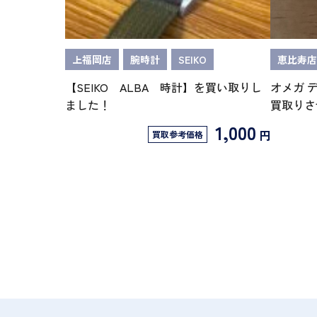
上福岡店
腕時計
SEIKO
恵比寿店
【SEIKO ALBA 時計】を買い取りし
オメガ 
ました！
買取りさ
1,000
円
買取参考価格