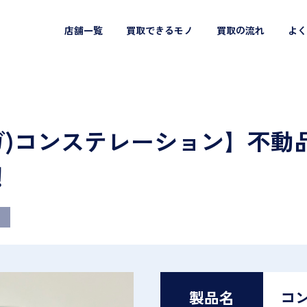
店舗一覧
買取できるモノ
買取の流れ
よく
メガ)コンステレーション】不動
！
）
製品名
コ