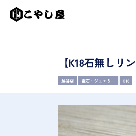
【K18石無しリ
越谷店
宝石・ジュエリー
K18