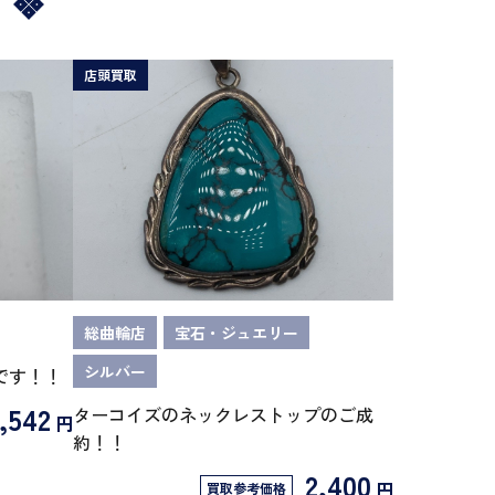
店頭買取
総曲輪店
宝石・ジュエリー
シルバー
です！！
,542
ターコイズのネックレストップのご成
円
約！！
2,400
円
買取参考価格