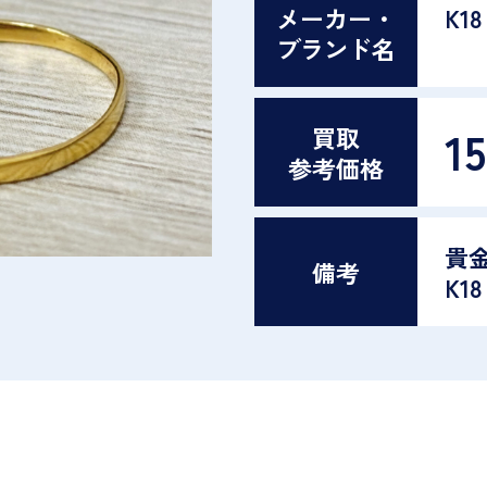
メーカー・
K18
ブランド名
15
買取
参考価格
貴
備考
K1