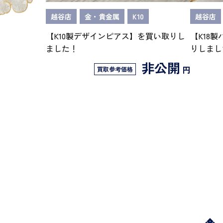
越谷店
金・貴金属
K10
越谷店
【K10製デザインピアス】を買い取りし
【K18
ました！
りしまし
非公開
円
買取参考価格