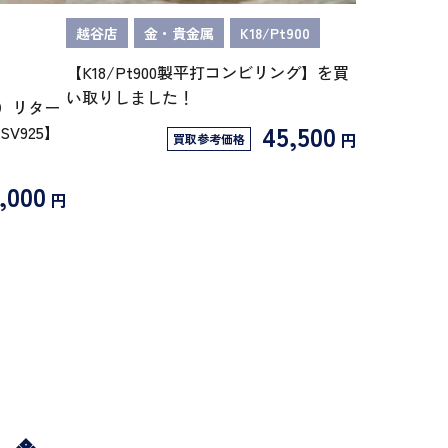
越谷店
金・貴金属
K18/Pt900
【K18/Pt900製平打コンビリング】を買
い取りしました！
ー）リター
45,500
V925】
円
買取参考価格
,000
円