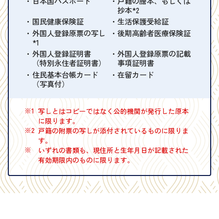
日本国パスポート
戸籍の謄本、もしくは
抄本*2
国民健康保険証
生活保護受給証
外国人登録原票の写し
後期高齢者医療保険証
*1
外国人登録証明書
外国人登録原票の記載
（特別永住者証明書）
事項証明書
住民基本台帳カード
在留カード
（写真付）
※1
写しとはコピーではなく公的機関が発行した原本
に限ります。
※2
戸籍の附票の写しが添付されているものに限りま
す。
※
いずれの書類も、現住所と生年月日が記載された
有効期限内のものに限ります。