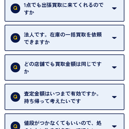
ただし、お品物の種類や量によっては対応させてい
1点でも出張買取に来てくれるので
ただくことがあります。
すか
お気軽にお問合せください。
はい。1点でもお伺いします。
法人です。在庫の一括買取を依頼
できますか
はい。喜んで承ります。出張買取をご利用くださ
い。
どの店舗でも買取金額は同じです
ご指定の場所にお伺いします。
か
はい。全店舗一律です。
ただし、中古市場は日々変動するため、査定した日
査定金額はいつまで有効ですか。
によって査定額が変わることはございます。
持ち帰って考えたいです
査定額は当日限り有効です。
中古市場が日々変動するため、翌日には査定額が変
値段がつかなくてもいいので、処
わることがございます。