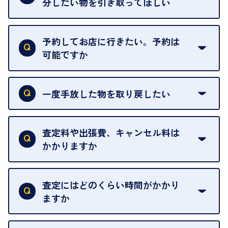
分したい物を引き取ってほしい
再販不可能な物は、場合によってはお断りすること
がございます。ご了承ください。
予約してお店に行きたい。予約は
可能ですか
申し訳ありませんが、現在はご来店の予約は承って
おりません。
一度手放した物を取り戻したい
ご予約がなくてもお待たせすることがないよう体制
当店は質店ではありませんので、買い取ったお品物
を整えておりますので、お好きな時にお越しくださ
は基本的に販売へと回されます。買い戻しはできま
査定料や出張費、キャンセル料は
い。
せんので、ご了承ください。
かかりますか
お急ぎの場合はスタッフに一言お声がけください。
例外として、出張買取の場合は成約後でもクーリン
可能な限り、迅速に対応させていただきます。
一切いただいておりません。査定金額にご納得いた
グオフが可能です。
だけない場合は、その場でお断りいただいても問題
査定にはどのくらい時間がかかり
契約破棄という形で、お品物をお戻しすることがで
ございません。お気軽にご相談ください。
ますか
きます。
売却当日を含む8日間のうちに、お気軽にお申し出
お品物の内容や点数によって異なりますが、店頭買
ください。