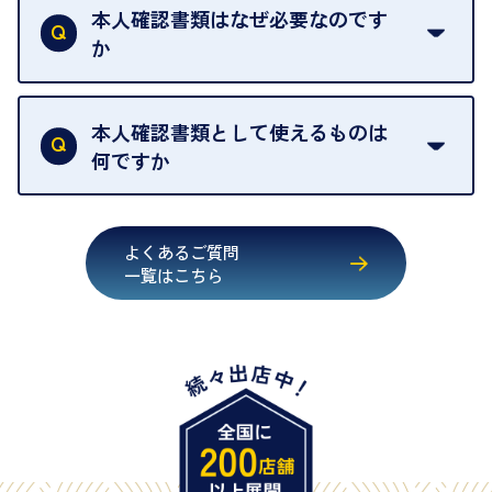
取の場合は1点あたり数分程度が目安です。大量の
本人確認書類はなぜ必要なのです
出張買取のお品物は、8日間保管しております。
お品物の場合は、お時間をいただくことがございま
か
す。
買取店は古物営業法により、お客様のご本人確認を
行うことが義務付けられています。安心してお取引
本人確認書類として使えるものは
いただくためにも、ご協力をお願いいたします。
何ですか
・運転免許証
・健康保険証確認書
よくあるご質問
・マイナンバーカード
一覧はこちら
・在留カード
・身体障害手帳
・特別永住者証明書
・旧パスポート
※原則として「公的機関が発行し、氏名、住所、生
年月日が記載されているもの