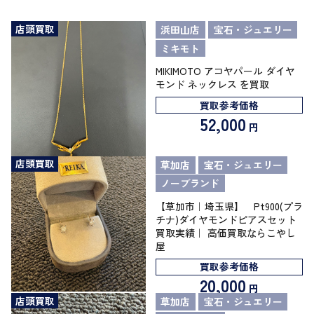
店頭買取
浜田山店
宝石・ジュエリー
ミキモト
MIKIMOTO アコヤパール ダイヤ
モンド ネックレス を買取
買取参考価格
52,000
円
店頭買取
草加店
宝石・ジュエリー
ノーブランド
【草加市｜埼玉県】 Pt900(プラ
チナ)ダイヤモンドピアスセット
買取実績｜ 高価買取ならこやし
屋
買取参考価格
20,000
円
店頭買取
草加店
宝石・ジュエリー