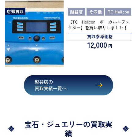
店頭買取
越谷店
その他
TC Helicon
【TC Helicon ボーカルエフェ
クター】を買い取りしました！
買取参考価格
12,000
円
越谷店の
買取実績一覧へ
宝石・ジュエリーの買取実
績