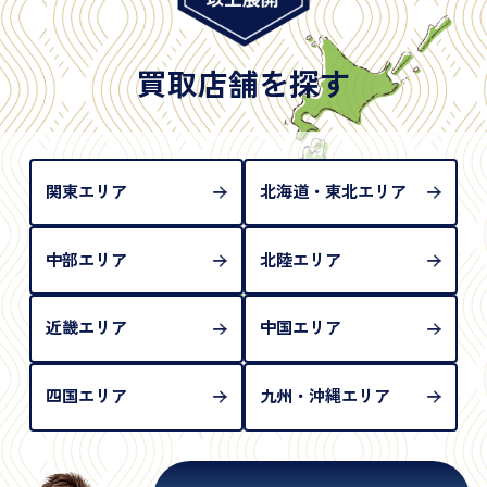
※日本国政府発行のもの
※2020年2月4日以降に申請された新型パスポートに
は「所持人記入欄（住所記載欄）」が存在しないた
買取店舗を探す
め、単体では古物営業法上の本人確認書類として認
められない（住所確認ができないため）。補助書類
が必要となります
関東エリア
北海道・東北エリア
中部エリア
北陸エリア
近畿エリア
中国エリア
四国エリア
九州・沖縄エリア