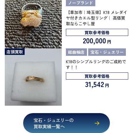
ノーブランド
【草加市｜埼玉県】K18 メレダイ
ヤ付きカエル型リング｜ 高価買
取ならこやし屋
買取参考価格
200,000
円
店頭買取
総曲輪店
宝石・ジュエリー
K18のシンプルリングのご成約で
す！！
買取参考価格
31,542
円
宝石・ジュエリーの
買取実績一覧へ