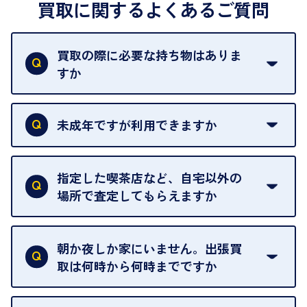
買取に関するよくあるご質問
買取の際に必要な持ち物はありま
すか
本人確認書類をご用意ください。ご利用になれる書
類は
こちら
をご確認ください。
未成年ですが利用できますか
18歳未満の方は、保護者の同意があってもご利用い
ただけません。
指定した喫茶店など、自宅以外の
場所で査定してもらえますか
ご自宅以外での査定はお引き受けできません。ご指
定のお店や、ほかのお客様への迷惑となることが考
朝か夜しか家にいません。出張買
えられるためです。
取は何時から何時までですか
ご訪問可能時間は、10時から19時です。