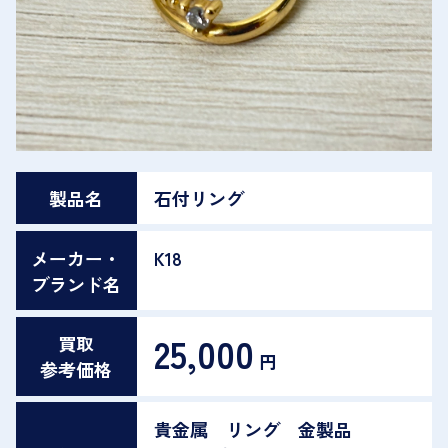
製品名
石付リング
メーカー・
K18
ブランド名
25,000
買取
円
参考価格
貴金属 リング 金製品