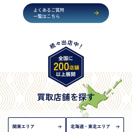
・健康保険証確認書
よくあるご質問
・マイナンバーカード
一覧はこちら
・在留カード
・身体障害手帳
・特別永住者証明書
・旧パスポート
※原則として「公的機関が発行し、氏名、住所、生
年月日が記載されているもの
※日本国政府発行のもの
※2020年2月4日以降に申請された新型パスポートに
は「所持人記入欄（住所記載欄）」が存在しないた
買取店舗を探す
め、単体では古物営業法上の本人確認書類として認
められない（住所確認ができないため）。補助書類
が必要となります
関東エリア
北海道・東北エリア