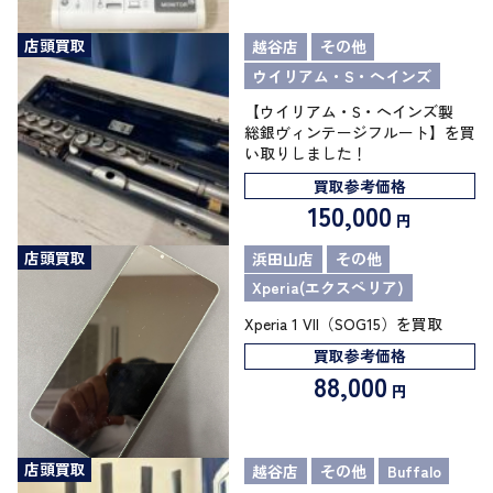
店頭買取
越谷店
その他
ウイリアム・S・ヘインズ
【ウイリアム・S・ヘインズ製
総銀ヴィンテージフルート】を買
い取りしました！
買取参考価格
150,000
円
店頭買取
浜田山店
その他
Xperia(エクスペリア)
Xperia 1 VII（SOG15）を買取
買取参考価格
88,000
円
店頭買取
越谷店
その他
Buffalo