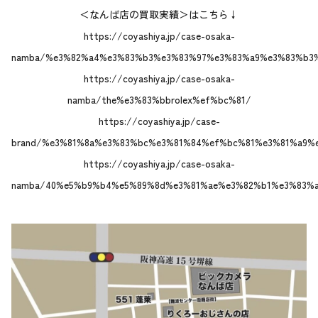
＜なんば店の買取実績＞はこちら↓
https://coyashiya.jp/case-osaka-
namba/%e3%82%a4%e3%83%b3%e3%83%97%e3%83%a9%e3%83%b3
https://coyashiya.jp/case-osaka-
namba/the%e3%83%bbrolex%ef%bc%81/
https://coyashiya.jp/case-
brand/%e3%81%8a%e3%83%bc%e3%81%84%ef%bc%81%e3%81%a9%
https://coyashiya.jp/case-osaka-
namba/40%e5%b9%b4%e5%89%8d%e3%81%ae%e3%82%b1%e3%83%