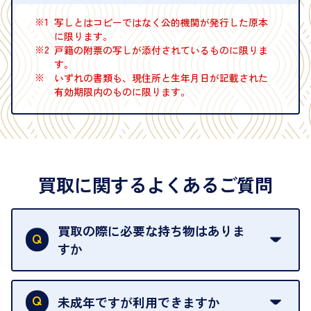
※1
写しとはコピーではなく公的機関が発行した原本
に限ります。
※2
戸籍の附票の写しが添付されているものに限りま
す。
※
いずれの書類も、現住所と生年月日が記載された
有効期限内のものに限ります。
買取に関するよくあるご質問
買取の際に必要な持ち物はありま
すか
本人確認書類をご用意ください。ご利用になれる書
類は
こちら
をご確認ください。
未成年ですが利用できますか