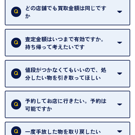
い。
どの店舗でも買取金額は同じです
ご指定の場所にお伺いします。
か
はい。全店舗一律です。
ただし、中古市場は日々変動するため、査定した日
査定金額はいつまで有効ですか。
によって査定額が変わることはございます。
持ち帰って考えたいです
査定額は当日限り有効です。
中古市場が日々変動するため、翌日には査定額が変
値段がつかなくてもいいので、処
わることがございます。
分したい物を引き取ってほしい
再販不可能な物は、場合によってはお断りすること
がございます。ご了承ください。
予約してお店に行きたい。予約は
可能ですか
申し訳ありませんが、現在はご来店の予約は承って
おりません。
一度手放した物を取り戻したい