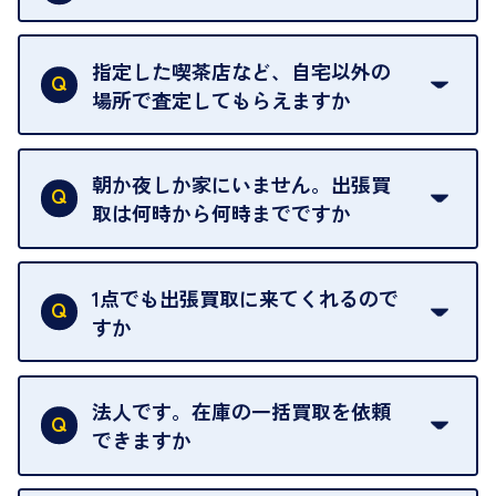
18歳未満の方は、保護者の同意があってもご利用い
ただけません。
指定した喫茶店など、自宅以外の
場所で査定してもらえますか
ご自宅以外での査定はお引き受けできません。ご指
定のお店や、ほかのお客様への迷惑となることが考
朝か夜しか家にいません。出張買
えられるためです。
取は何時から何時までですか
ご訪問可能時間は、10時から19時です。
ただし、お品物の種類や量によっては対応させてい
1点でも出張買取に来てくれるので
ただくことがあります。
すか
お気軽にお問合せください。
はい。1点でもお伺いします。
法人です。在庫の一括買取を依頼
できますか
はい。喜んで承ります。出張買取をご利用くださ