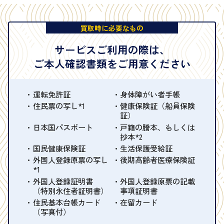
買取時に必要なもの
サービスご利用の際は、
ご本人確認書類をご用意ください
運転免許証
身体障がい者手帳
住民票の写し*1
健康保険証（船員保険
証）
日本国パスポート
戸籍の謄本、もしくは
抄本*2
国民健康保険証
生活保護受給証
外国人登録原票の写し
後期高齢者医療保険証
*1
外国人登録証明書
外国人登録原票の記載
（特別永住者証明書）
事項証明書
住民基本台帳カード
在留カード
（写真付）