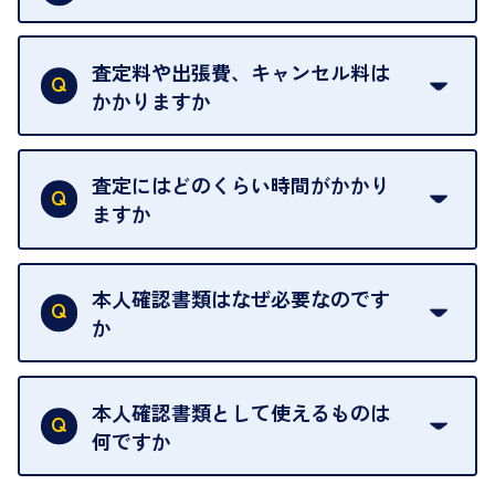
ご予約がなくてもお待たせすることがないよう体制
当店は質店ではありませんので、買い取ったお品物
を整えておりますので、お好きな時にお越しくださ
は基本的に販売へと回されます。買い戻しはできま
査定料や出張費、キャンセル料は
い。
せんので、ご了承ください。
かかりますか
お急ぎの場合はスタッフに一言お声がけください。
例外として、出張買取の場合は成約後でもクーリン
可能な限り、迅速に対応させていただきます。
一切いただいておりません。査定金額にご納得いた
グオフが可能です。
だけない場合は、その場でお断りいただいても問題
査定にはどのくらい時間がかかり
契約破棄という形で、お品物をお戻しすることがで
ございません。お気軽にご相談ください。
ますか
きます。
売却当日を含む8日間のうちに、お気軽にお申し出
お品物の内容や点数によって異なりますが、店頭買
ください。
取の場合は1点あたり数分程度が目安です。大量の
本人確認書類はなぜ必要なのです
出張買取のお品物は、8日間保管しております。
お品物の場合は、お時間をいただくことがございま
か
す。
買取店は古物営業法により、お客様のご本人確認を
行うことが義務付けられています。安心してお取引
本人確認書類として使えるものは
いただくためにも、ご協力をお願いいたします。
何ですか
・運転免許証