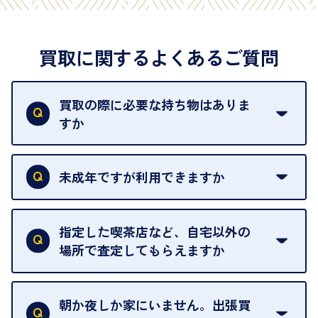
買取に関するよくあるご質問
買取の際に必要な持ち物はありま
すか
本人確認書類をご用意ください。ご利用になれる書
類は
こちら
をご確認ください。
未成年ですが利用できますか
18歳未満の方は、保護者の同意があってもご利用い
ただけません。
指定した喫茶店など、自宅以外の
場所で査定してもらえますか
ご自宅以外での査定はお引き受けできません。ご指
定のお店や、ほかのお客様への迷惑となることが考
朝か夜しか家にいません。出張買