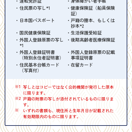
運転免許証
身体障がい者手帳
住民票の写し*1
健康保険証（船員保険
証）
日本国パスポート
戸籍の謄本、もしくは
抄本*2
国民健康保険証
生活保護受給証
外国人登録原票の写し
後期高齢者医療保険証
*1
外国人登録証明書
外国人登録原票の記載
（特別永住者証明書）
事項証明書
住民基本台帳カード
在留カード
（写真付）
※1
写しとはコピーではなく公的機関が発行した原本
に限ります。
※2
戸籍の附票の写しが添付されているものに限りま
す。
※
いずれの書類も、現住所と生年月日が記載された
有効期限内のものに限ります。