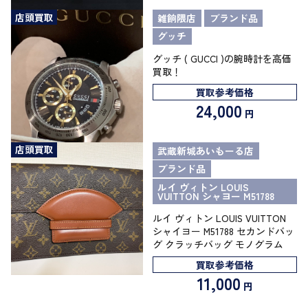
店頭買取
雑餉隈店
ブランド品
グッチ
グッチ ( GUCCI )の腕時計を高価
買取！
買取参考価格
24,000
円
店頭買取
武蔵新城あいもーる店
ブランド品
ルイ ヴィトン LOUIS
VUITTON シャヨー M51788
ルイ ヴィトン LOUIS VUITTON
シャイヨー M51788 セカンドバッ
グ クラッチバッグ モノグラム
買取参考価格
11,000
円