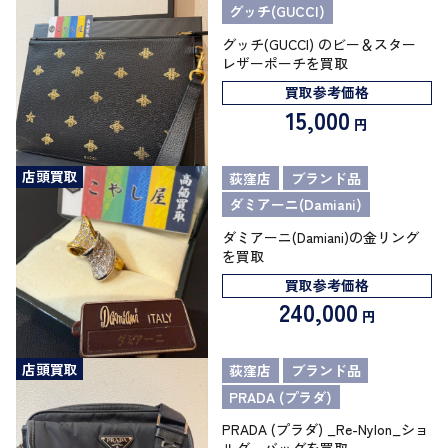
グッチ(GUCCI)
グッチ(GUCCI) のビー＆スター
レザーポーチを買取
買取参考価格
15,000
円
店頭買取
荻窪店
ブランド品
ダミアーニ(Damiani)
ダミアーニ(Damiani)の金リング
を買取
買取参考価格
240,000
円
店頭買取
荻窪店
ブランド品
PRADA (プラダ)
PRADA (プラダ) _Re-Nylon_ショ