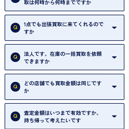
えられるためです。
取は何時から何時までですか
ご訪問可能時間は、10時から19時です。
ただし、お品物の種類や量によっては対応させてい
1点でも出張買取に来てくれるので
ただくことがあります。
すか
お気軽にお問合せください。
はい。1点でもお伺いします。
法人です。在庫の一括買取を依頼
できますか
はい。喜んで承ります。出張買取をご利用くださ
い。
どの店舗でも買取金額は同じです
ご指定の場所にお伺いします。
か
はい。全店舗一律です。
ただし、中古市場は日々変動するため、査定した日
査定金額はいつまで有効ですか。
によって査定額が変わることはございます。
持ち帰って考えたいです