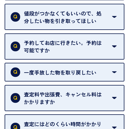
査定額は当日限り有効です。
中古市場が日々変動するため、翌日には査定額が変
値段がつかなくてもいいので、処
わることがございます。
分したい物を引き取ってほしい
再販不可能な物は、場合によってはお断りすること
がございます。ご了承ください。
予約してお店に行きたい。予約は
可能ですか
申し訳ありませんが、現在はご来店の予約は承って
おりません。
一度手放した物を取り戻したい
ご予約がなくてもお待たせすることがないよう体制
当店は質店ではありませんので、買い取ったお品物
を整えておりますので、お好きな時にお越しくださ
は基本的に販売へと回されます。買い戻しはできま
査定料や出張費、キャンセル料は
い。
せんので、ご了承ください。
かかりますか
お急ぎの場合はスタッフに一言お声がけください。
例外として、出張買取の場合は成約後でもクーリン
可能な限り、迅速に対応させていただきます。
一切いただいておりません。査定金額にご納得いた
グオフが可能です。
だけない場合は、その場でお断りいただいても問題
査定にはどのくらい時間がかかり
契約破棄という形で、お品物をお戻しすることがで