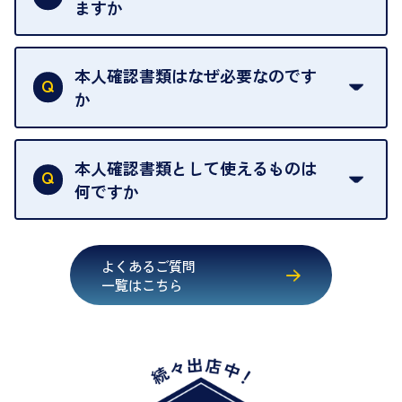
ございません。お気軽にご相談ください。
ますか
きます。
売却当日を含む8日間のうちに、お気軽にお申し出
お品物の内容や点数によって異なりますが、店頭買
ください。
取の場合は1点あたり数分程度が目安です。大量の
本人確認書類はなぜ必要なのです
出張買取のお品物は、8日間保管しております。
お品物の場合は、お時間をいただくことがございま
か
す。
買取店は古物営業法により、お客様のご本人確認を
行うことが義務付けられています。安心してお取引
本人確認書類として使えるものは
いただくためにも、ご協力をお願いいたします。
何ですか
・運転免許証
・健康保険証確認書
よくあるご質問
・マイナンバーカード
一覧はこちら
・在留カード
・身体障害手帳
・特別永住者証明書
・旧パスポート