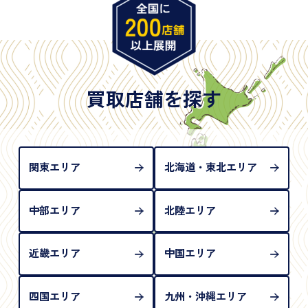
※原則として「公的機関が発行し、氏名、住所、生
年月日が記載されているもの
※日本国政府発行のもの
※2020年2月4日以降に申請された新型パスポートに
は「所持人記入欄（住所記載欄）」が存在しないた
買取店舗を探す
め、単体では古物営業法上の本人確認書類として認
められない（住所確認ができないため）。補助書類
が必要となります
関東エリア
北海道・東北エリア
中部エリア
北陸エリア
近畿エリア
中国エリア
四国エリア
九州・沖縄エリア