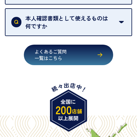
す。
買取店は古物営業法により、お客様のご本人確認を
行うことが義務付けられています。安心してお取引
本人確認書類として使えるものは
いただくためにも、ご協力をお願いいたします。
何ですか
・運転免許証
・健康保険証確認書
よくあるご質問
・マイナンバーカード
一覧はこちら
・在留カード
・身体障害手帳
・特別永住者証明書
・旧パスポート
※原則として「公的機関が発行し、氏名、住所、生
年月日が記載されているもの
※日本国政府発行のもの
※2020年2月4日以降に申請された新型パスポートに