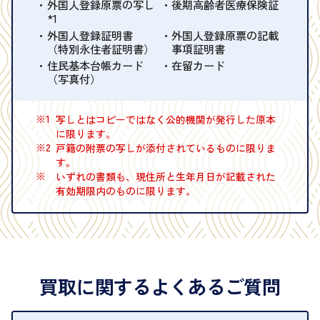
外国人登録原票の写し
後期高齢者医療保険証
*1
外国人登録証明書
外国人登録原票の記載
（特別永住者証明書）
事項証明書
住民基本台帳カード
在留カード
（写真付）
※1
写しとはコピーではなく公的機関が発行した原本
に限ります。
※2
戸籍の附票の写しが添付されているものに限りま
す。
※
いずれの書類も、現住所と生年月日が記載された
有効期限内のものに限ります。
買取に関するよくあるご質問