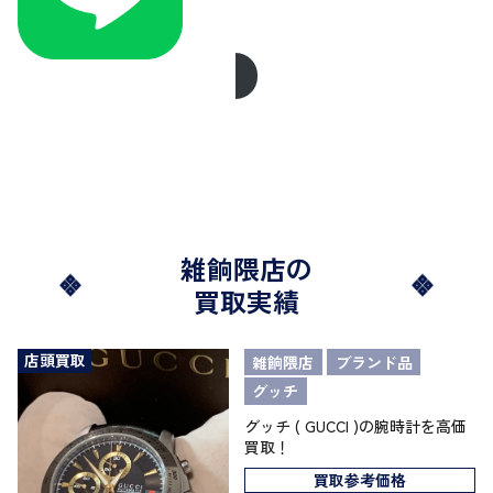
雑餉隈店の
買取実績
店頭買取
雑餉隈店
ブランド品
グッチ
グッチ ( GUCCI )の腕時計を高価
買取！
買取参考価格