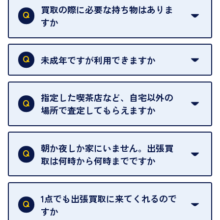
買取の際に必要な持ち物はありま
すか
本人確認書類をご用意ください。ご利用になれる書
類は
こちら
をご確認ください。
未成年ですが利用できますか
18歳未満の方は、保護者の同意があってもご利用い
ただけません。
指定した喫茶店など、自宅以外の
場所で査定してもらえますか
ご自宅以外での査定はお引き受けできません。ご指
定のお店や、ほかのお客様への迷惑となることが考
朝か夜しか家にいません。出張買
えられるためです。
取は何時から何時までですか
ご訪問可能時間は、10時から19時です。
ただし、お品物の種類や量によっては対応させてい
1点でも出張買取に来てくれるので
ただくことがあります。
すか