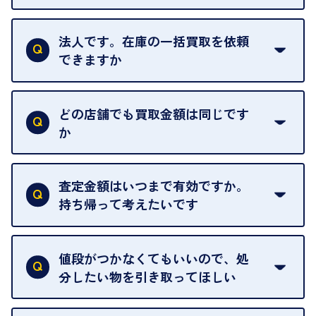
お気軽にお問合せください。
はい。1点でもお伺いします。
法人です。在庫の一括買取を依頼
できますか
はい。喜んで承ります。出張買取をご利用くださ
い。
どの店舗でも買取金額は同じです
ご指定の場所にお伺いします。
か
はい。全店舗一律です。
ただし、中古市場は日々変動するため、査定した日
査定金額はいつまで有効ですか。
によって査定額が変わることはございます。
持ち帰って考えたいです
査定額は当日限り有効です。
中古市場が日々変動するため、翌日には査定額が変
値段がつかなくてもいいので、処
わることがございます。
分したい物を引き取ってほしい
再販不可能な物は、場合によってはお断りすること