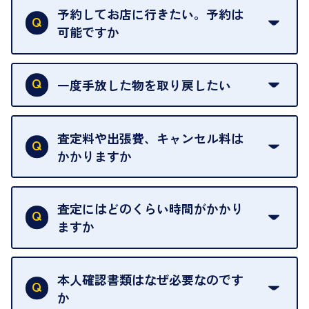
がございます。ご了承ください。
予約してお店に行きたい。予約は
可能ですか
申し訳ありませんが、現在はご来店の予約は承って
おりません。
一度手放した物を取り戻したい
ご予約がなくてもお待たせすることがないよう体制
当店は質店ではありませんので、買い取ったお品物
を整えておりますので、お好きな時にお越しくださ
は基本的に販売へと回されます。買い戻しはできま
査定料や出張費、キャンセル料は
い。
せんので、ご了承ください。
かかりますか
お急ぎの場合はスタッフに一言お声がけください。
例外として、出張買取の場合は成約後でもクーリン
可能な限り、迅速に対応させていただきます。
一切いただいておりません。査定金額にご納得いた
グオフが可能です。
だけない場合は、その場でお断りいただいても問題
査定にはどのくらい時間がかかり
契約破棄という形で、お品物をお戻しすることがで
ございません。お気軽にご相談ください。
ますか
きます。
売却当日を含む8日間のうちに、お気軽にお申し出
お品物の内容や点数によって異なりますが、店頭買
ください。
取の場合は1点あたり数分程度が目安です。大量の
本人確認書類はなぜ必要なのです
出張買取のお品物は、8日間保管しております。
お品物の場合は、お時間をいただくことがございま
か