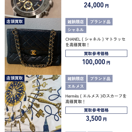
24,000
円
店頭買取
雑餉隈店
ブランド品
シャネル
CHANEL ( シャネル ) マトラッセ
を高価買取！
買取参考価格
100,000
円
店頭買取
雑餉隈店
ブランド品
エルメス
Hermès ( エルメス )のスカーフを
高価買取！
買取参考価格
3,500
円