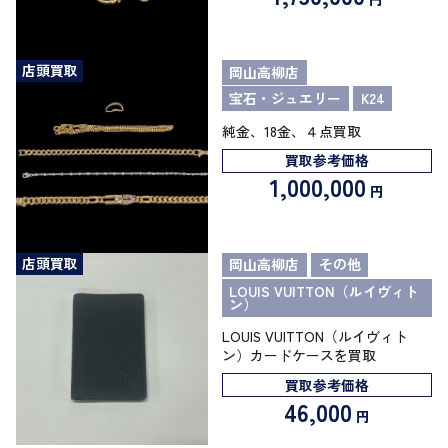
店頭買取
岡山高柳店
宝石・ジュエリー
K24
純金、18金、４点買取
買取参考価格
1,000,000
円
店頭買取
岡山高柳店
その他
LOUIS VUITTON（ルイヴィト
ン）
LOUIS VUITTON（ルイヴィト
ン）カードケースを買取
買取参考価格
46,000
円