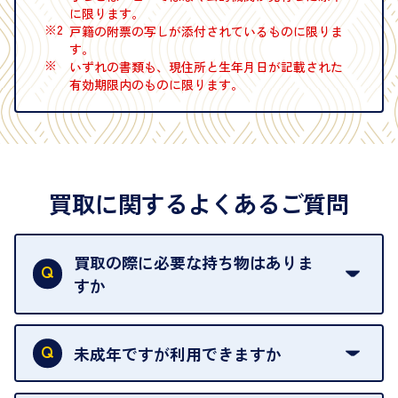
に限ります。
※2
戸籍の附票の写しが添付されているものに限りま
す。
※
いずれの書類も、現住所と生年月日が記載された
有効期限内のものに限ります。
買取に関するよくあるご質問
買取の際に必要な持ち物はありま
すか
本人確認書類をご用意ください。ご利用になれる書
類は
こちら
をご確認ください。
未成年ですが利用できますか
18歳未満の方は、保護者の同意があってもご利用い