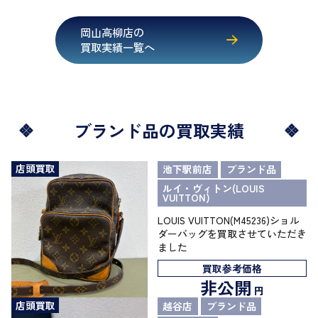
岡山高柳店の
買取実績一覧へ
ブランド品の買取実績
店頭買取
池下駅前店
ブランド品
ルイ・ヴィトン(LOUIS
VUITTON)
LOUIS VUITTON(M45236)ショル
ダーバッグを買取させていただき
ました
買取参考価格
非公開
円
店頭買取
越谷店
ブランド品