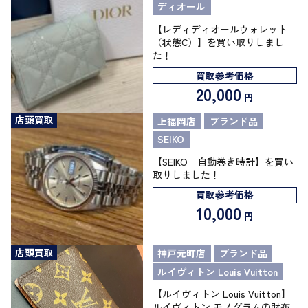
ディオール
【レディディオールウォレット
（状態C）】を買い取りしまし
た！
買取参考価格
20,000
円
店頭買取
上福岡店
ブランド品
SEIKO
【SEIKO 自動巻き時計】を買い
取りしました！
買取参考価格
10,000
円
店頭買取
神戸元町店
ブランド品
ルイヴィトン Louis Vuitton
【ルイヴィトン Louis Vuitton】
ルイヴィトン モノグラムの財布