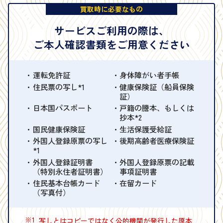
買取時に必要なもの
サービスご利用の際は、
ご本人確認書類をご用意ください
運転免許証
身体障がい者手帳
住民票の写し*1
健康保険証（船員保険
証）
日本国パスポート
戸籍の謄本、もしくは
抄本*2
国民健康保険証
生活保護受給証
外国人登録原票の写し
後期高齢者医療保険証
*1
外国人登録証明書
外国人登録原票の記載
（特別永住者証明書）
事項証明書
住民基本台帳カード
在留カード
（写真付）
※1
写しとはコピーではなく公的機関が発行した原本