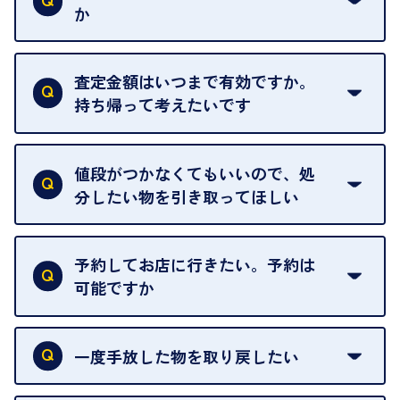
ご指定の場所にお伺いします。
か
はい。全店舗一律です。
ただし、中古市場は日々変動するため、査定した日
査定金額はいつまで有効ですか。
によって査定額が変わることはございます。
持ち帰って考えたいです
査定額は当日限り有効です。
中古市場が日々変動するため、翌日には査定額が変
値段がつかなくてもいいので、処
わることがございます。
分したい物を引き取ってほしい
再販不可能な物は、場合によってはお断りすること
がございます。ご了承ください。
予約してお店に行きたい。予約は
可能ですか
申し訳ありませんが、現在はご来店の予約は承って
おりません。
一度手放した物を取り戻したい
ご予約がなくてもお待たせすることがないよう体制
当店は質店ではありませんので、買い取ったお品物
を整えておりますので、お好きな時にお越しくださ