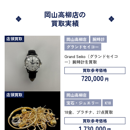
岡山高柳店の
買取実績
店頭買取
岡山高柳店
腕時計
グランドセイコー
Grand Seiko（グランドセイコ
ー）腕時計を買取
買取参考価格
720,000
円
店頭買取
岡山高柳店
宝石・ジュエリー
K18
18金、プラチナ、27点買取
買取参考価格
1,730,000
円