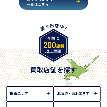
・マイナンバーカード
一覧はこちら
・在留カード
・身体障害手帳
・特別永住者証明書
・旧パスポート
※原則として「公的機関が発行し、氏名、住所、生
年月日が記載されているもの
※日本国政府発行のもの
※2020年2月4日以降に申請された新型パスポートに
は「所持人記入欄（住所記載欄）」が存在しないた
買取店舗を探す
め、単体では古物営業法上の本人確認書類として認
められない（住所確認ができないため）。補助書類
が必要となります
関東エリア
北海道・東北エリア