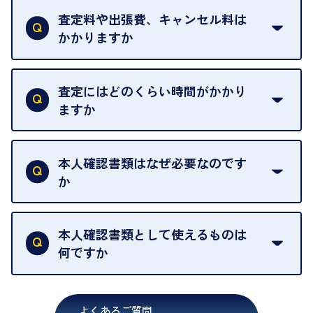
は基本的に販売へと回されます。買い戻しはできま
査定料や出張費、キャンセル料は
い。
せんので、ご了承ください。
かかりますか
お急ぎの場合はスタッフに一言お声がけください。
例外として、出張買取の場合は成約後でもクーリン
可能な限り、迅速に対応させていただきます。
一切いただいておりません。査定金額にご納得いた
グオフが可能です。
だけない場合は、その場でお断りいただいても問題
査定にはどのくらい時間がかかり
契約破棄という形で、お品物をお戻しすることがで
ございません。お気軽にご相談ください。
ますか
きます。
売却当日を含む8日間のうちに、お気軽にお申し出
お品物の内容や点数によって異なりますが、店頭買
ください。
取の場合は1点あたり数分程度が目安です。大量の
本人確認書類はなぜ必要なのです
出張買取のお品物は、8日間保管しております。
お品物の場合は、お時間をいただくことがございま
か
す。
買取店は古物営業法により、お客様のご本人確認を
行うことが義務付けられています。安心してお取引
本人確認書類として使えるものは
いただくためにも、ご協力をお願いいたします。
何ですか
・運転免許証
・健康保険証確認書
よくあるご質問