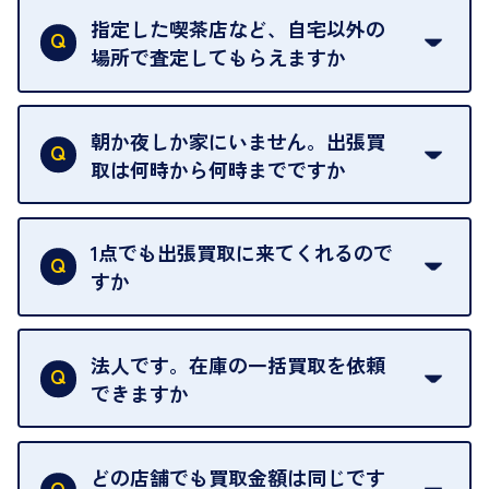
ただけません。
指定した喫茶店など、自宅以外の
場所で査定してもらえますか
ご自宅以外での査定はお引き受けできません。ご指
定のお店や、ほかのお客様への迷惑となることが考
朝か夜しか家にいません。出張買
えられるためです。
取は何時から何時までですか
ご訪問可能時間は、10時から19時です。
ただし、お品物の種類や量によっては対応させてい
1点でも出張買取に来てくれるので
ただくことがあります。
すか
お気軽にお問合せください。
はい。1点でもお伺いします。
法人です。在庫の一括買取を依頼
できますか
はい。喜んで承ります。出張買取をご利用くださ
い。
どの店舗でも買取金額は同じです