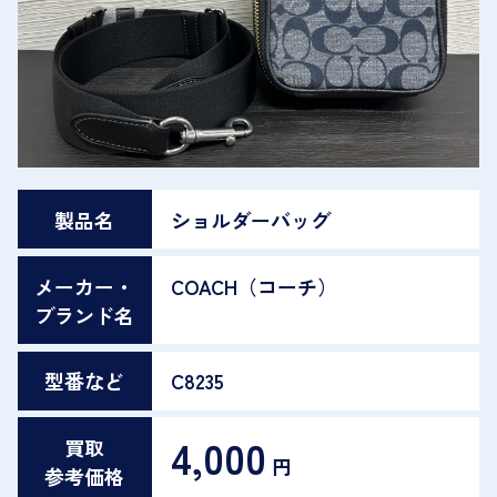
製品名
ショルダーバッグ
メーカー・
COACH（コーチ）
ブランド名
型番など
C8235
4,000
買取
円
参考価格