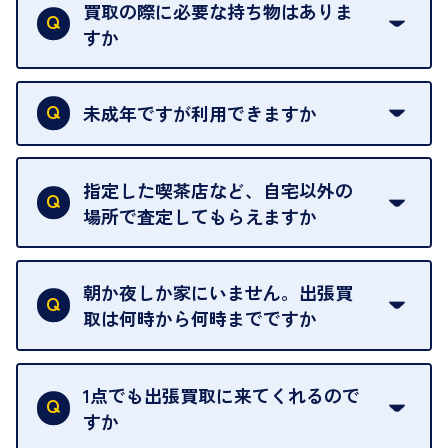
買取の際に必要な持ち物はありま
すか
本人確認書類をご用意ください。ご利用になれる書
類は
こちら
をご確認ください。
未成年ですが利用できますか
18歳未満の方は、保護者の同意があってもご利用い
ただけません。
指定した喫茶店など、自宅以外の
場所で査定してもらえますか
ご自宅以外での査定はお引き受けできません。ご指
定のお店や、ほかのお客様への迷惑となることが考
朝か夜しか家にいません。出張買
えられるためです。
取は何時から何時までですか
ご訪問可能時間は、10時から19時です。
ただし、お品物の種類や量によっては対応させてい
1点でも出張買取に来てくれるので
ただくことがあります。
すか
お気軽にお問合せください。