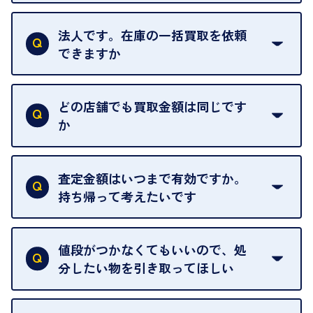
はい。1点でもお伺いします。
法人です。在庫の一括買取を依頼
できますか
はい。喜んで承ります。出張買取をご利用くださ
い。
どの店舗でも買取金額は同じです
ご指定の場所にお伺いします。
か
はい。全店舗一律です。
ただし、中古市場は日々変動するため、査定した日
査定金額はいつまで有効ですか。
によって査定額が変わることはございます。
持ち帰って考えたいです
査定額は当日限り有効です。
中古市場が日々変動するため、翌日には査定額が変
値段がつかなくてもいいので、処
わることがございます。
分したい物を引き取ってほしい
再販不可能な物は、場合によってはお断りすること