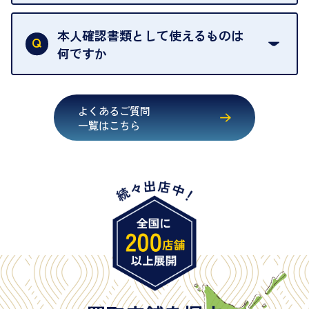
買取店は古物営業法により、お客様のご本人確認を
行うことが義務付けられています。安心してお取引
本人確認書類として使えるものは
いただくためにも、ご協力をお願いいたします。
何ですか
・運転免許証
・健康保険証確認書
よくあるご質問
・マイナンバーカード
一覧はこちら
・在留カード
・身体障害手帳
・特別永住者証明書
・旧パスポート
※原則として「公的機関が発行し、氏名、住所、生
年月日が記載されているもの
※日本国政府発行のもの
※2020年2月4日以降に申請された新型パスポートに
は「所持人記入欄（住所記載欄）」が存在しないた