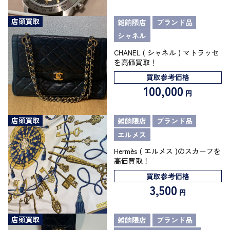
店頭買取
雑餉隈店
ブランド品
シャネル
CHANEL ( シャネル ) マトラッセ
を高価買取！
買取参考価格
100,000
円
店頭買取
雑餉隈店
ブランド品
エルメス
Hermès ( エルメス )のスカーフを
高価買取！
買取参考価格
3,500
円
店頭買取
雑餉隈店
ブランド品