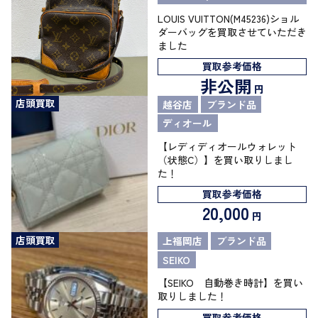
LOUIS VUITTON(M45236)ショル
ダーバッグを買取させていただき
ました
買取参考価格
非公開
円
店頭買取
越谷店
ブランド品
ディオール
【レディディオールウォレット
（状態C）】を買い取りしまし
た！
買取参考価格
20,000
円
店頭買取
上福岡店
ブランド品
SEIKO
【SEIKO 自動巻き時計】を買い
取りしました！
買取参考価格