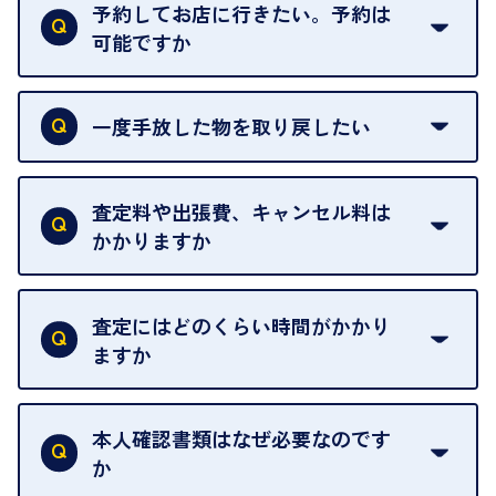
がございます。ご了承ください。
予約してお店に行きたい。予約は
可能ですか
申し訳ありませんが、現在はご来店の予約は承って
おりません。
一度手放した物を取り戻したい
ご予約がなくてもお待たせすることがないよう体制
当店は質店ではありませんので、買い取ったお品物
を整えておりますので、お好きな時にお越しくださ
は基本的に販売へと回されます。買い戻しはできま
査定料や出張費、キャンセル料は
い。
せんので、ご了承ください。
かかりますか
お急ぎの場合はスタッフに一言お声がけください。
例外として、出張買取の場合は成約後でもクーリン
可能な限り、迅速に対応させていただきます。
一切いただいておりません。査定金額にご納得いた
グオフが可能です。
だけない場合は、その場でお断りいただいても問題
査定にはどのくらい時間がかかり
契約破棄という形で、お品物をお戻しすることがで
ございません。お気軽にご相談ください。
ますか
きます。
売却当日を含む8日間のうちに、お気軽にお申し出
お品物の内容や点数によって異なりますが、店頭買
ください。
取の場合は1点あたり数分程度が目安です。大量の
本人確認書類はなぜ必要なのです
出張買取のお品物は、8日間保管しております。
お品物の場合は、お時間をいただくことがございま
か
す。