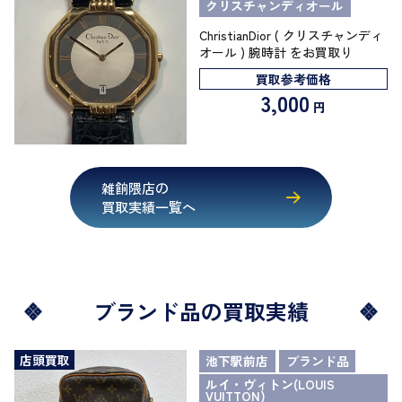
クリスチャンディオール
ChristianDior ( クリスチャンディ
オール ) 腕時計 をお買取り
買取参考価格
3,000
円
雑餉隈店の
買取実績一覧へ
ブランド品の買取実績
店頭買取
池下駅前店
ブランド品
ルイ・ヴィトン(LOUIS
VUITTON)