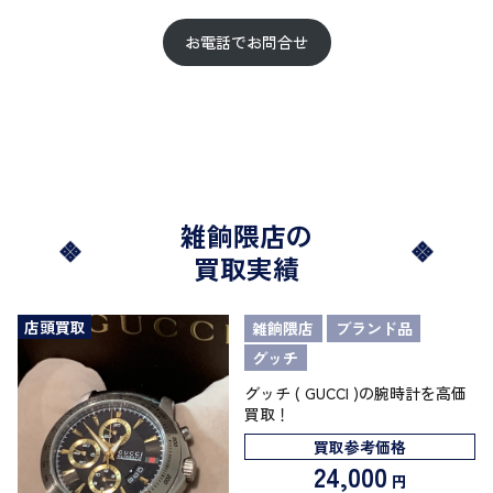
お電話でお問合せ
雑餉隈店の
買取実績
店頭買取
雑餉隈店
ブランド品
グッチ
グッチ ( GUCCI )の腕時計を高価
買取！
買取参考価格
24,000
円