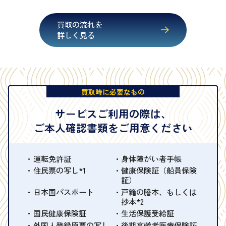
買取の流れを
詳しく見る
買取時に必要なもの
サービスご利用の際は、
ご本人確認書類をご用意ください
運転免許証
身体障がい者手帳
住民票の写し*1
健康保険証（船員保険
証）
日本国パスポート
戸籍の謄本、もしくは
抄本*2
国民健康保険証
生活保護受給証
外国人登録原票の写し
後期高齢者医療保険証