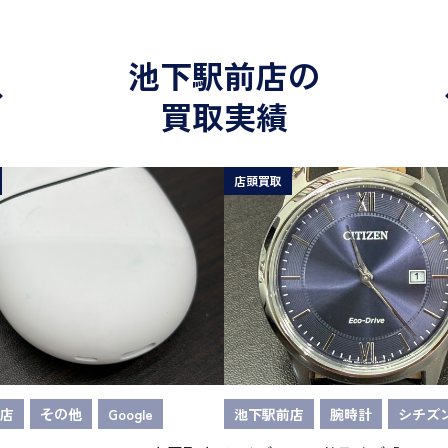
池下駅前店の
買取実績
店頭買取
店
その他
Google
池下駅前店
腕時計
シチズ