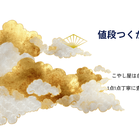
値段つく
こやし屋は
1点1点丁寧