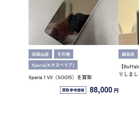
浜田山店
その他
越谷店
Xperia(エクスペリア)
【Buffa
りしまし
Xperia 1 VII（SOG15）を買取
88,000
円
買取参考価格