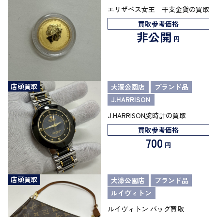
エリザベス女王 干支金貨の買取
買取参考価格
非公開
円
店頭買取
大濠公園店
ブランド品
J.HARRISON
J.HARRISON腕時計の買取
買取参考価格
700
円
店頭買取
大濠公園店
ブランド品
ルイヴィトン
ルイヴィトン バッグ買取