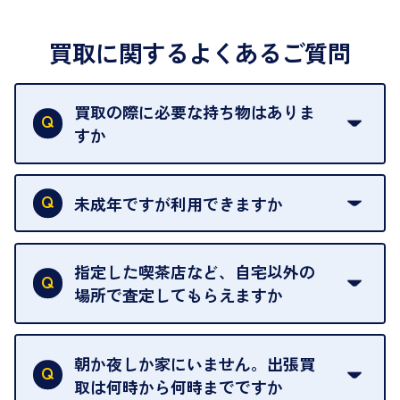
買取に関するよくあるご質問
買取の際に必要な持ち物はありま
すか
本人確認書類をご用意ください。ご利用になれる書
類は
こちら
をご確認ください。
未成年ですが利用できますか
18歳未満の方は、保護者の同意があってもご利用い
ただけません。
指定した喫茶店など、自宅以外の
場所で査定してもらえますか
ご自宅以外での査定はお引き受けできません。ご指
定のお店や、ほかのお客様への迷惑となることが考
朝か夜しか家にいません。出張買
えられるためです。
取は何時から何時までですか