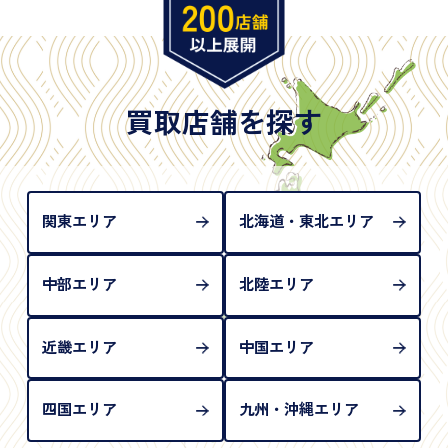
※原則として「公的機関が発行し、氏名、住所、生
年月日が記載されているもの
※日本国政府発行のもの
※2020年2月4日以降に申請された新型パスポートに
は「所持人記入欄（住所記載欄）」が存在しないた
買取店舗を探す
め、単体では古物営業法上の本人確認書類として認
められない（住所確認ができないため）。補助書類
が必要となります
関東エリア
北海道・東北エリア
中部エリア
北陸エリア
近畿エリア
中国エリア
四国エリア
九州・沖縄エリア