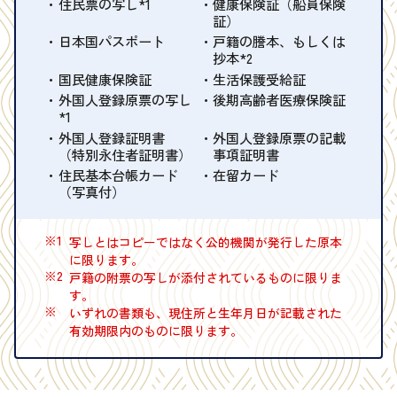
住民票の写し*1
健康保険証（船員保険
証）
日本国パスポート
戸籍の謄本、もしくは
抄本*2
国民健康保険証
生活保護受給証
外国人登録原票の写し
後期高齢者医療保険証
*1
外国人登録証明書
外国人登録原票の記載
（特別永住者証明書）
事項証明書
住民基本台帳カード
在留カード
（写真付）
※1
写しとはコピーではなく公的機関が発行した原本
に限ります。
※2
戸籍の附票の写しが添付されているものに限りま
す。
※
いずれの書類も、現住所と生年月日が記載された
有効期限内のものに限ります。