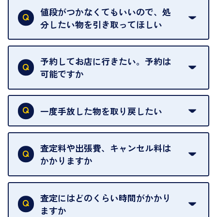
中古市場が日々変動するため、翌日には査定額が変
値段がつかなくてもいいので、処
わることがございます。
分したい物を引き取ってほしい
再販不可能な物は、場合によってはお断りすること
がございます。ご了承ください。
予約してお店に行きたい。予約は
可能ですか
申し訳ありませんが、現在はご来店の予約は承って
おりません。
一度手放した物を取り戻したい
ご予約がなくてもお待たせすることがないよう体制
当店は質店ではありませんので、買い取ったお品物
を整えておりますので、お好きな時にお越しくださ
は基本的に販売へと回されます。買い戻しはできま
査定料や出張費、キャンセル料は
い。
せんので、ご了承ください。
かかりますか
お急ぎの場合はスタッフに一言お声がけください。
例外として、出張買取の場合は成約後でもクーリン
可能な限り、迅速に対応させていただきます。
一切いただいておりません。査定金額にご納得いた
グオフが可能です。
だけない場合は、その場でお断りいただいても問題
査定にはどのくらい時間がかかり
契約破棄という形で、お品物をお戻しすることがで
ございません。お気軽にご相談ください。
ますか
きます。