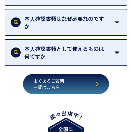
売却当日を含む8日間のうちに、お気軽にお申し出
お品物の内容や点数によって異なりますが、店頭買
ください。
取の場合は1点あたり数分程度が目安です。大量の
本人確認書類はなぜ必要なのです
出張買取のお品物は、8日間保管しております。
お品物の場合は、お時間をいただくことがございま
か
す。
買取店は古物営業法により、お客様のご本人確認を
行うことが義務付けられています。安心してお取引
本人確認書類として使えるものは
いただくためにも、ご協力をお願いいたします。
何ですか
・運転免許証
・健康保険証確認書
よくあるご質問
・マイナンバーカード
一覧はこちら
・在留カード
・身体障害手帳
・特別永住者証明書
・旧パスポート