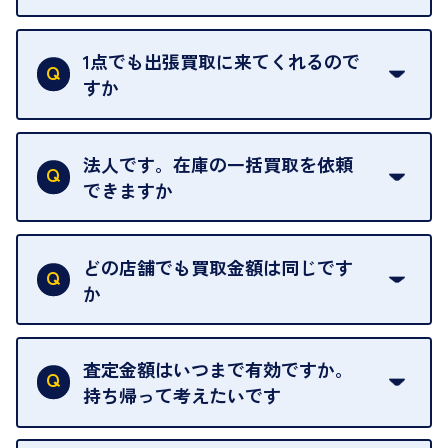
ご訪問可能時間は、10時から19時です。
ただし、お品物の種類や量によっては対応させてい
1点でも出張買取に来てくれるので
ただくことがあります。
すか
お気軽にお問合せください。
はい。1点でもお伺いします。
法人です。在庫の一括買取を依頼
できますか
はい。喜んで承ります。出張買取をご利用くださ
い。
どの店舗でも買取金額は同じです
ご指定の場所にお伺いします。
か
はい。全店舗一律です。
ただし、中古市場は日々変動するため、査定した日
査定金額はいつまで有効ですか。
によって査定額が変わることはございます。
持ち帰って考えたいです
査定額は当日限り有効です。