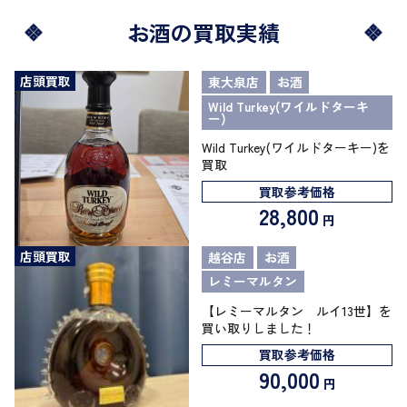
お酒の買取実績
店頭買取
東大泉店
お酒
Wild Turkey(ワイルドターキ
ー)
Wild Turkey(ワイルドターキー)を
買取
買取参考価格
28,800
円
店頭買取
越谷店
お酒
レミーマルタン
【レミーマルタン ルイ13世】を
買い取りしました！
買取参考価格
90,000
円