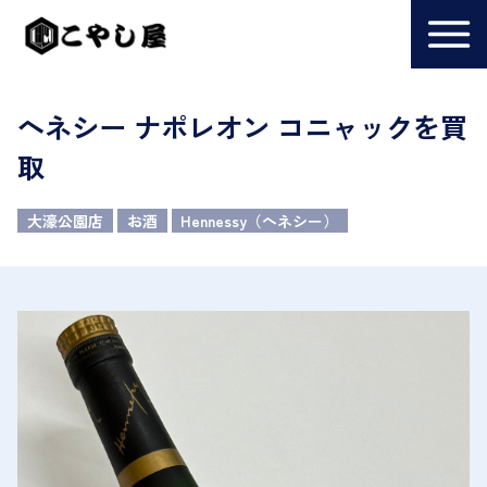
ヘネシー ナポレオン コニャックを買
取
大濠公園店
お酒
Hennessy（ヘネシー）