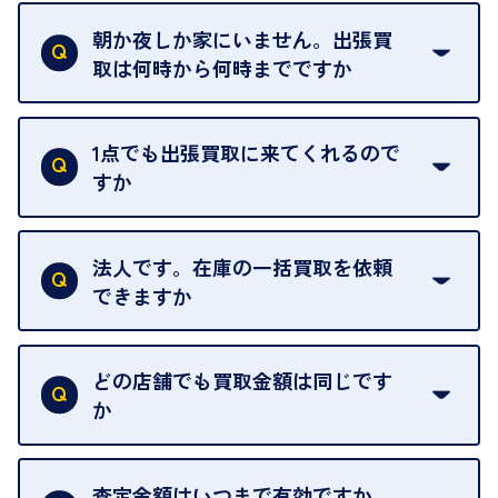
ご自宅以外での査定はお引き受けできません。ご指
定のお店や、ほかのお客様への迷惑となることが考
朝か夜しか家にいません。出張買
えられるためです。
取は何時から何時までですか
ご訪問可能時間は、10時から19時です。
ただし、お品物の種類や量によっては対応させてい
1点でも出張買取に来てくれるので
ただくことがあります。
すか
お気軽にお問合せください。
はい。1点でもお伺いします。
法人です。在庫の一括買取を依頼
できますか
はい。喜んで承ります。出張買取をご利用くださ
い。
どの店舗でも買取金額は同じです
ご指定の場所にお伺いします。
か
はい。全店舗一律です。
ただし、中古市場は日々変動するため、査定した日
査定金額はいつまで有効ですか。