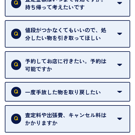
によって査定額が変わることはございます。
持ち帰って考えたいです
査定額は当日限り有効です。
中古市場が日々変動するため、翌日には査定額が変
値段がつかなくてもいいので、処
わることがございます。
分したい物を引き取ってほしい
再販不可能な物は、場合によってはお断りすること
がございます。ご了承ください。
予約してお店に行きたい。予約は
可能ですか
申し訳ありませんが、現在はご来店の予約は承って
おりません。
一度手放した物を取り戻したい
ご予約がなくてもお待たせすることがないよう体制
当店は質店ではありませんので、買い取ったお品物
を整えておりますので、お好きな時にお越しくださ
は基本的に販売へと回されます。買い戻しはできま
査定料や出張費、キャンセル料は
い。
せんので、ご了承ください。
かかりますか
お急ぎの場合はスタッフに一言お声がけください。
例外として、出張買取の場合は成約後でもクーリン
可能な限り、迅速に対応させていただきます。