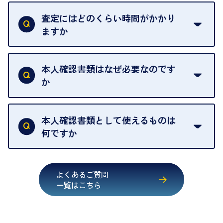
一切いただいておりません。査定金額にご納得いた
グオフが可能です。
だけない場合は、その場でお断りいただいても問題
査定にはどのくらい時間がかかり
契約破棄という形で、お品物をお戻しすることがで
ございません。お気軽にご相談ください。
ますか
きます。
売却当日を含む8日間のうちに、お気軽にお申し出
お品物の内容や点数によって異なりますが、店頭買
ください。
取の場合は1点あたり数分程度が目安です。大量の
本人確認書類はなぜ必要なのです
出張買取のお品物は、8日間保管しております。
お品物の場合は、お時間をいただくことがございま
か
す。
買取店は古物営業法により、お客様のご本人確認を
行うことが義務付けられています。安心してお取引
本人確認書類として使えるものは
いただくためにも、ご協力をお願いいたします。
何ですか
・運転免許証
・健康保険証確認書
よくあるご質問
・マイナンバーカード
一覧はこちら
・在留カード
・身体障害手帳
・特別永住者証明書