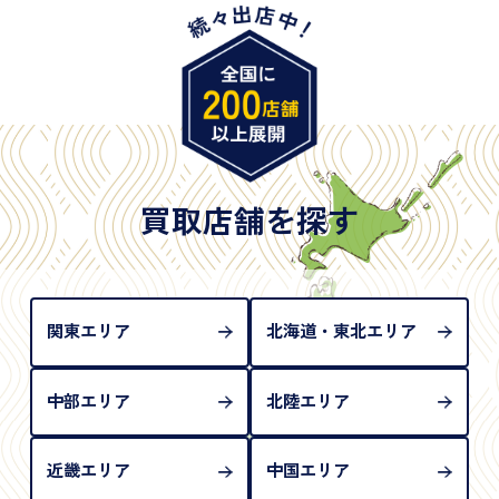
・旧パスポート
※原則として「公的機関が発行し、氏名、住所、生
年月日が記載されているもの
※日本国政府発行のもの
※2020年2月4日以降に申請された新型パスポートに
は「所持人記入欄（住所記載欄）」が存在しないた
買取店舗を探す
め、単体では古物営業法上の本人確認書類として認
められない（住所確認ができないため）。補助書類
が必要となります
関東エリア
北海道・東北エリア
中部エリア
北陸エリア
近畿エリア
中国エリア