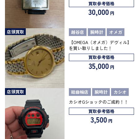
買取参考価格
30,000
円
店頭買取
越谷店
腕時計
オメガ
【OMEGA（オメガ）デヴィル】
を買い取りしました！
買取参考価格
35,000
円
店頭買取
総曲輪店
腕時計
カシオ
カシオGショックのご成約！！
買取参考価格
3,500
円