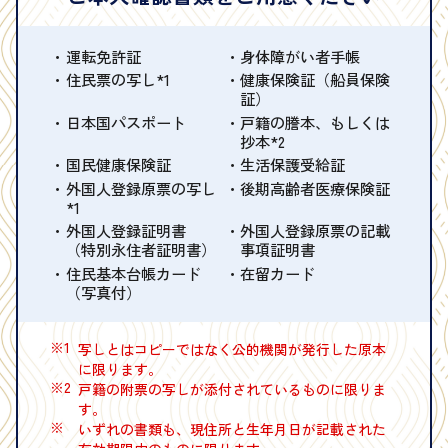
運転免許証
身体障がい者手帳
住民票の写し*1
健康保険証（船員保険
証）
日本国パスポート
戸籍の謄本、もしくは
抄本*2
国民健康保険証
生活保護受給証
外国人登録原票の写し
後期高齢者医療保険証
*1
外国人登録証明書
外国人登録原票の記載
（特別永住者証明書）
事項証明書
住民基本台帳カード
在留カード
（写真付）
※1
写しとはコピーではなく公的機関が発行した原本
に限ります。
※2
戸籍の附票の写しが添付されているものに限りま
す。
※
いずれの書類も、現住所と生年月日が記載された