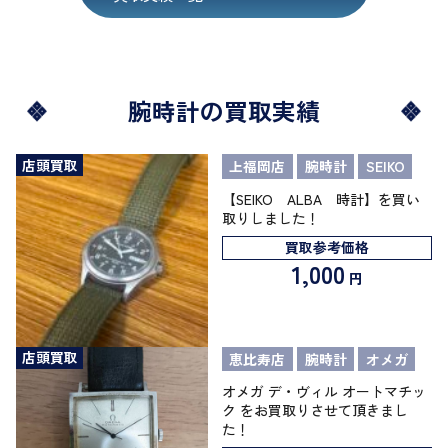
腕時計の買取実績
店頭買取
上福岡店
腕時計
SEIKO
【SEIKO ALBA 時計】を買い
取りしました！
買取参考価格
1,000
円
店頭買取
恵比寿店
腕時計
オメガ
オメガ デ・ヴィル オートマチッ
ク をお買取りさせて頂きまし
た！