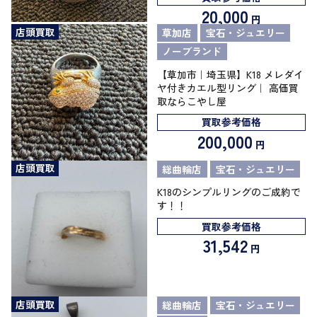
20,000
円
店頭買取
草加店
宝石・ジュエリー
ノーブランド
【草加市｜埼玉県】K18 メレダイ
ヤ付きカエル型リング｜ 高価買
取ならこやし屋
買取参考価格
200,000
円
店頭買取
総曲輪店
宝石・ジュエリー
K18のシンプルリングのご成約で
す！！
買取参考価格
31,542
円
店頭買取
総曲輪店
宝石・ジュエリー