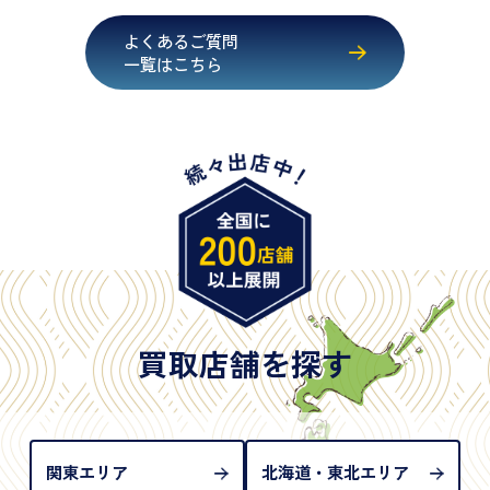
・健康保険証確認書
よくあるご質問
・マイナンバーカード
一覧はこちら
・在留カード
・身体障害手帳
・特別永住者証明書
・旧パスポート
※原則として「公的機関が発行し、氏名、住所、生
年月日が記載されているもの
※日本国政府発行のもの
※2020年2月4日以降に申請された新型パスポートに
は「所持人記入欄（住所記載欄）」が存在しないた
買取店舗を探す
め、単体では古物営業法上の本人確認書類として認
められない（住所確認ができないため）。補助書類
が必要となります
関東エリア
北海道・東北エリア