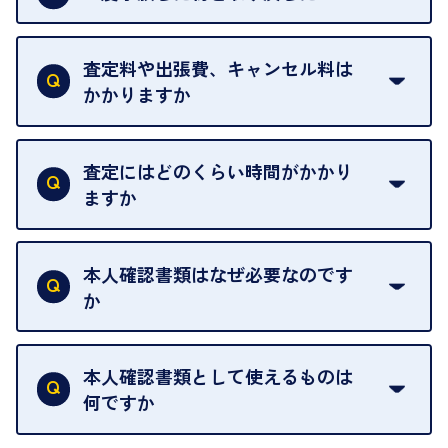
ご予約がなくてもお待たせすることがないよう体制
当店は質店ではありませんので、買い取ったお品物
を整えておりますので、お好きな時にお越しくださ
は基本的に販売へと回されます。買い戻しはできま
査定料や出張費、キャンセル料は
い。
せんので、ご了承ください。
かかりますか
お急ぎの場合はスタッフに一言お声がけください。
例外として、出張買取の場合は成約後でもクーリン
可能な限り、迅速に対応させていただきます。
一切いただいておりません。査定金額にご納得いた
グオフが可能です。
だけない場合は、その場でお断りいただいても問題
査定にはどのくらい時間がかかり
契約破棄という形で、お品物をお戻しすることがで
ございません。お気軽にご相談ください。
ますか
きます。
売却当日を含む8日間のうちに、お気軽にお申し出
お品物の内容や点数によって異なりますが、店頭買
ください。
取の場合は1点あたり数分程度が目安です。大量の
本人確認書類はなぜ必要なのです
出張買取のお品物は、8日間保管しております。
お品物の場合は、お時間をいただくことがございま
か
す。
買取店は古物営業法により、お客様のご本人確認を
行うことが義務付けられています。安心してお取引
本人確認書類として使えるものは
いただくためにも、ご協力をお願いいたします。
何ですか
・運転免許証