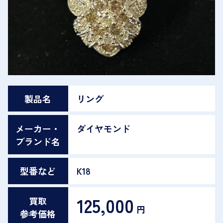
製品名
リング
メーカー・
ダイヤモンド
ブランド名
型番など
K18
125,000
買取
円
参考価格