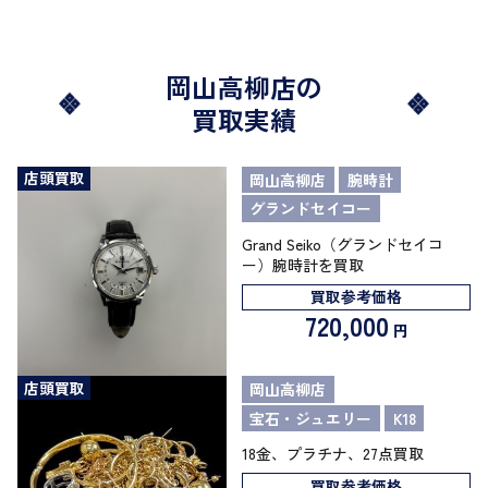
岡山高柳店の
買取実績
店頭買取
岡山高柳店
腕時計
グランドセイコー
Grand Seiko（グランドセイコ
ー）腕時計を買取
買取参考価格
720,000
円
店頭買取
岡山高柳店
宝石・ジュエリー
K18
18金、プラチナ、27点買取
買取参考価格