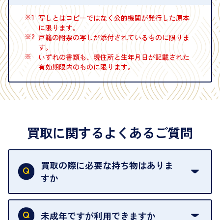
※1
写しとはコピーではなく公的機関が発行した原本
に限ります。
※2
戸籍の附票の写しが添付されているものに限りま
す。
※
いずれの書類も、現住所と生年月日が記載された
有効期限内のものに限ります。
買取に関するよくあるご質問
買取の際に必要な持ち物はありま
すか
本人確認書類をご用意ください。ご利用になれる書
類は
こちら
をご確認ください。
未成年ですが利用できますか