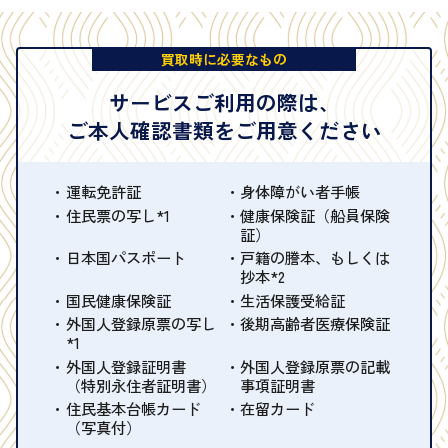
買取時に必要なもの
サービスご利用の際は、
ご本人確認書類をご用意ください
運転免許証
身体障がい者手帳
住民票の写し*1
健康保険証（船員保険
証）
日本国パスポート
戸籍の謄本、もしくは
抄本*2
国民健康保険証
生活保護受給証
外国人登録原票の写し
後期高齢者医療保険証
*1
外国人登録証明書
外国人登録原票の記載
（特別永住者証明書）
事項証明書
住民基本台帳カード
在留カード
（写真付）