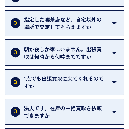
18歳未満の方は、保護者の同意があってもご利用い
ただけません。
指定した喫茶店など、自宅以外の
場所で査定してもらえますか
ご自宅以外での査定はお引き受けできません。ご指
定のお店や、ほかのお客様への迷惑となることが考
朝か夜しか家にいません。出張買
えられるためです。
取は何時から何時までですか
ご訪問可能時間は、10時から19時です。
ただし、お品物の種類や量によっては対応させてい
1点でも出張買取に来てくれるので
ただくことがあります。
すか
お気軽にお問合せください。
はい。1点でもお伺いします。
法人です。在庫の一括買取を依頼
できますか
はい。喜んで承ります。出張買取をご利用くださ