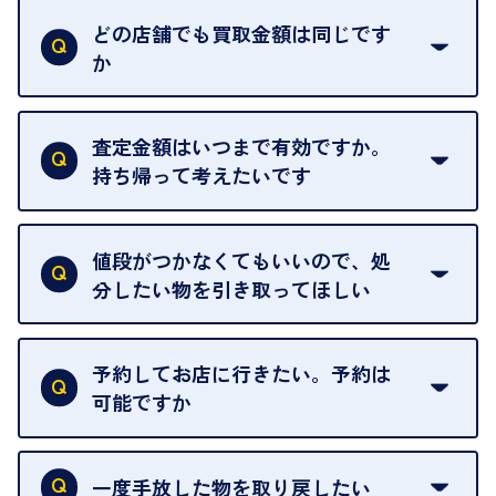
い。
どの店舗でも買取金額は同じです
ご指定の場所にお伺いします。
か
はい。全店舗一律です。
ただし、中古市場は日々変動するため、査定した日
査定金額はいつまで有効ですか。
によって査定額が変わることはございます。
持ち帰って考えたいです
査定額は当日限り有効です。
中古市場が日々変動するため、翌日には査定額が変
値段がつかなくてもいいので、処
わることがございます。
分したい物を引き取ってほしい
再販不可能な物は、場合によってはお断りすること
がございます。ご了承ください。
予約してお店に行きたい。予約は
可能ですか
申し訳ありませんが、現在はご来店の予約は承って
おりません。
一度手放した物を取り戻したい