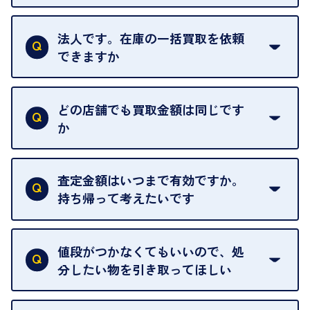
お気軽にお問合せください。
はい。1点でもお伺いします。
法人です。在庫の一括買取を依頼
できますか
はい。喜んで承ります。出張買取をご利用くださ
い。
どの店舗でも買取金額は同じです
ご指定の場所にお伺いします。
か
はい。全店舗一律です。
ただし、中古市場は日々変動するため、査定した日
査定金額はいつまで有効ですか。
によって査定額が変わることはございます。
持ち帰って考えたいです
査定額は当日限り有効です。
中古市場が日々変動するため、翌日には査定額が変
値段がつかなくてもいいので、処
わることがございます。
分したい物を引き取ってほしい
再販不可能な物は、場合によってはお断りすること