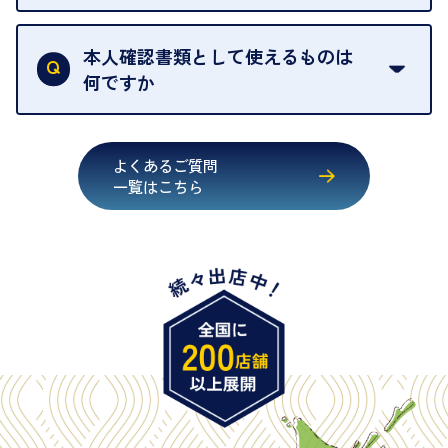
す。
買取店は古物営業法により、お客様のご本人確認を
行うことが義務付けられています。安心してお取引
本人確認書類として使えるものは
いただくためにも、ご協力をお願いいたします。
何ですか
・運転免許証
・健康保険証確認書
よくあるご質問
・マイナンバーカード
一覧はこちら
・在留カード
・身体障害手帳
・特別永住者証明書
・旧パスポート
※原則として「公的機関が発行し、氏名、住所、生
年月日が記載されているもの
※日本国政府発行のもの
※2020年2月4日以降に申請された新型パスポートに