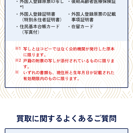
外国人登録原票の写し
後期高齢者医療保険証
*1
外国人登録証明書
外国人登録原票の記載
（特別永住者証明書）
事項証明書
住民基本台帳カード
在留カード
（写真付）
※1
写しとはコピーではなく公的機関が発行した原本
に限ります。
※2
戸籍の附票の写しが添付されているものに限りま
す。
※
いずれの書類も、現住所と生年月日が記載された
有効期限内のものに限ります。
買取に関するよくあるご質問