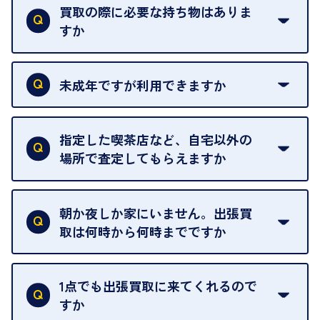
買取の際に必要な持ち物はありま
すか
本人確認書類をご用意ください。ご利用になれる書
類は
こちら
をご確認ください。
未成年ですが利用できますか
18歳未満の方は、保護者の同意があってもご利用い
ただけません。
指定した喫茶店など、自宅以外の
場所で査定してもらえますか
ご自宅以外での査定はお引き受けできません。ご指
定のお店や、ほかのお客様への迷惑となることが考
朝か夜しか家にいません。出張買
えられるためです。
取は何時から何時までですか
ご訪問可能時間は、10時から19時です。
ただし、お品物の種類や量によっては対応させてい
1点でも出張買取に来てくれるので
ただくことがあります。
すか