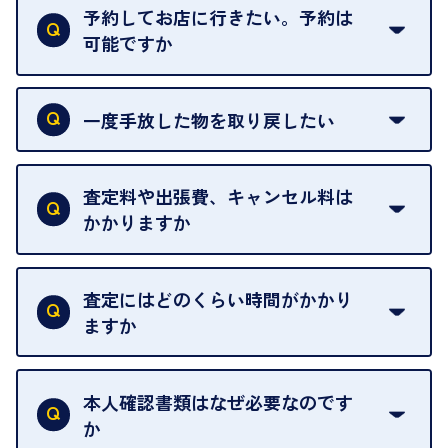
がございます。ご了承ください。
予約してお店に行きたい。予約は
可能ですか
申し訳ありませんが、現在はご来店の予約は承って
おりません。
一度手放した物を取り戻したい
ご予約がなくてもお待たせすることがないよう体制
当店は質店ではありませんので、買い取ったお品物
を整えておりますので、お好きな時にお越しくださ
は基本的に販売へと回されます。買い戻しはできま
査定料や出張費、キャンセル料は
い。
せんので、ご了承ください。
かかりますか
お急ぎの場合はスタッフに一言お声がけください。
例外として、出張買取の場合は成約後でもクーリン
可能な限り、迅速に対応させていただきます。
一切いただいておりません。査定金額にご納得いた
グオフが可能です。
だけない場合は、その場でお断りいただいても問題
査定にはどのくらい時間がかかり
契約破棄という形で、お品物をお戻しすることがで
ございません。お気軽にご相談ください。
ますか
きます。
売却当日を含む8日間のうちに、お気軽にお申し出
お品物の内容や点数によって異なりますが、店頭買
ください。
取の場合は1点あたり数分程度が目安です。大量の
本人確認書類はなぜ必要なのです
出張買取のお品物は、8日間保管しております。
お品物の場合は、お時間をいただくことがございま
か