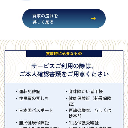
買取の流れを
詳しく見る
買取時に必要なもの
サービスご利用の際は、
ご本人確認書類をご用意ください
運転免許証
身体障がい者手帳
住民票の写し*1
健康保険証（船員保険
証）
日本国パスポート
戸籍の謄本、もしくは
抄本*2
国民健康保険証
生活保護受給証