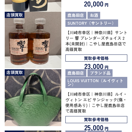
20,000
円
店頭買取
鹿島田店
お酒
SUNTORY（サントリー）
【川崎市幸区｜神奈川県】サント
リー 響 ブレンダーズチョイス 2
本(未開封)｜こやし屋鹿島田店で
高価買取
買取参考価格
23,000
円
店頭買取
鹿島田店
ブランド品
LOUIS VUITTON（ルイヴィト
ン）
【川崎市幸区｜神奈川県】ルイ・
ヴィトン エピ サンジャック(傷・
使用感あり)｜こやし屋鹿島田店
で高価買取
買取参考価格
25,000
円