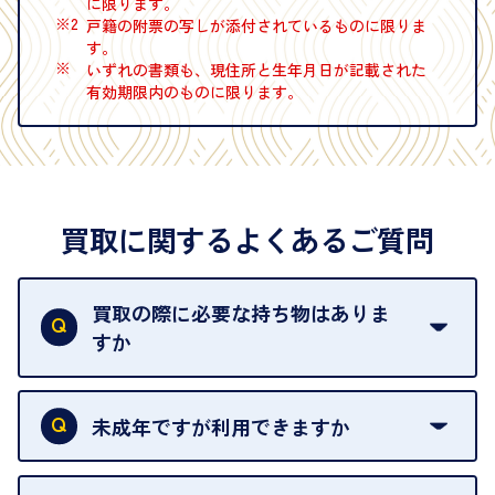
に限ります。
※2
戸籍の附票の写しが添付されているものに限りま
す。
※
いずれの書類も、現住所と生年月日が記載された
有効期限内のものに限ります。
買取に関するよくあるご質問
買取の際に必要な持ち物はありま
すか
本人確認書類をご用意ください。ご利用になれる書
類は
こちら
をご確認ください。
未成年ですが利用できますか
18歳未満の方は、保護者の同意があってもご利用い