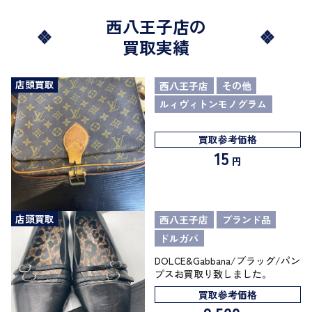
西八王子店の
買取実績
店頭買取
西八王子店
その他
ルィヴィトンモノグラム
買取参考価格
15
円
店頭買取
西八王子店
ブランド品
ドルガバ
DOLCE&Gabbana/ブラッグ/パン
プスお買取り致しました。
買取参考価格