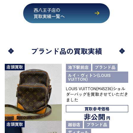
西八王子店の
買取実績一覧へ
ブランド品の買取実績
店頭買取
池下駅前店
ブランド品
ルイ・ヴィトン(LOUIS
VUITTON)
LOUIS VUITTON(M45236)ショル
ダーバッグを買取させていただき
ました
買取参考価格
非公開
円
店頭買取
越谷店
ブランド品
ディオール