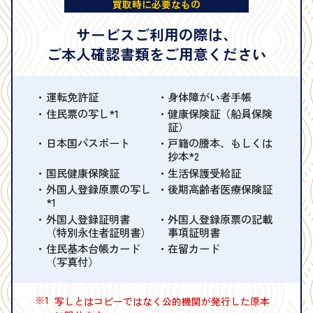
買取時に必要なもの
サービスご利用の際は、
ご本人確認書類をご用意ください
運転免許証
身体障がい者手帳
住民票の写し*1
健康保険証（船員保険
証）
日本国パスポート
戸籍の謄本、もしくは
抄本*2
国民健康保険証
生活保護受給証
外国人登録原票の写し
後期高齢者医療保険証
*1
外国人登録証明書
外国人登録原票の記載
（特別永住者証明書）
事項証明書
住民基本台帳カード
在留カード
（写真付）
※1
写しとはコピーではなく公的機関が発行した原本