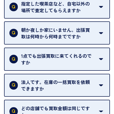
ただけません。
指定した喫茶店など、自宅以外の
場所で査定してもらえますか
ご自宅以外での査定はお引き受けできません。ご指
定のお店や、ほかのお客様への迷惑となることが考
朝か夜しか家にいません。出張買
えられるためです。
取は何時から何時までですか
ご訪問可能時間は、10時から19時です。
ただし、お品物の種類や量によっては対応させてい
1点でも出張買取に来てくれるので
ただくことがあります。
すか
お気軽にお問合せください。
はい。1点でもお伺いします。
法人です。在庫の一括買取を依頼
できますか
はい。喜んで承ります。出張買取をご利用くださ
い。
どの店舗でも買取金額は同じです
ご指定の場所にお伺いします。