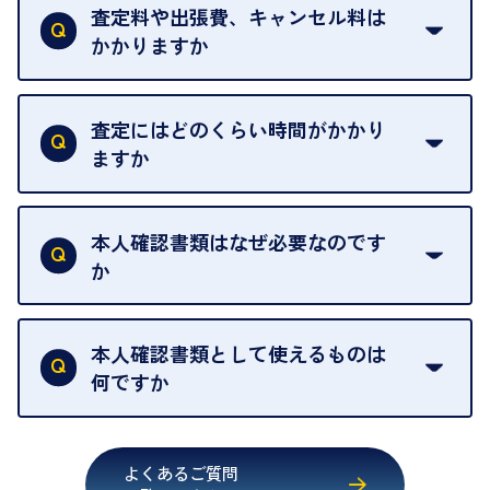
は基本的に販売へと回されます。買い戻しはできま
査定料や出張費、キャンセル料は
い。
せんので、ご了承ください。
かかりますか
お急ぎの場合はスタッフに一言お声がけください。
例外として、出張買取の場合は成約後でもクーリン
可能な限り、迅速に対応させていただきます。
一切いただいておりません。査定金額にご納得いた
グオフが可能です。
だけない場合は、その場でお断りいただいても問題
査定にはどのくらい時間がかかり
契約破棄という形で、お品物をお戻しすることがで
ございません。お気軽にご相談ください。
ますか
きます。
売却当日を含む8日間のうちに、お気軽にお申し出
お品物の内容や点数によって異なりますが、店頭買
ください。
取の場合は1点あたり数分程度が目安です。大量の
本人確認書類はなぜ必要なのです
出張買取のお品物は、8日間保管しております。
お品物の場合は、お時間をいただくことがございま
か
す。
買取店は古物営業法により、お客様のご本人確認を
行うことが義務付けられています。安心してお取引
本人確認書類として使えるものは
いただくためにも、ご協力をお願いいたします。
何ですか
・運転免許証
・健康保険証確認書
よくあるご質問
・マイナンバーカード