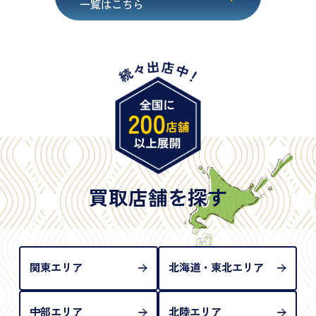
一覧はこちら
・在留カード
・身体障害手帳
・特別永住者証明書
・旧パスポート
※原則として「公的機関が発行し、氏名、住所、生
年月日が記載されているもの
※日本国政府発行のもの
※2020年2月4日以降に申請された新型パスポートに
は「所持人記入欄（住所記載欄）」が存在しないた
買取店舗を探す
め、単体では古物営業法上の本人確認書類として認
められない（住所確認ができないため）。補助書類
が必要となります
関東エリア
北海道・東北エリア
中部エリア
北陸エリア