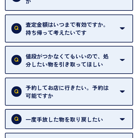
か
はい。全店舗一律です。
ただし、中古市場は日々変動するため、査定した日
査定金額はいつまで有効ですか。
によって査定額が変わることはございます。
持ち帰って考えたいです
査定額は当日限り有効です。
中古市場が日々変動するため、翌日には査定額が変
値段がつかなくてもいいので、処
わることがございます。
分したい物を引き取ってほしい
再販不可能な物は、場合によってはお断りすること
がございます。ご了承ください。
予約してお店に行きたい。予約は
可能ですか
申し訳ありませんが、現在はご来店の予約は承って
おりません。
一度手放した物を取り戻したい
ご予約がなくてもお待たせすることがないよう体制
当店は質店ではありませんので、買い取ったお品物
を整えておりますので、お好きな時にお越しくださ