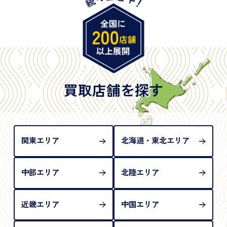
・旧パスポート
※原則として「公的機関が発行し、氏名、住所、生
年月日が記載されているもの
※日本国政府発行のもの
※2020年2月4日以降に申請された新型パスポートに
は「所持人記入欄（住所記載欄）」が存在しないた
買取店舗を探す
め、単体では古物営業法上の本人確認書類として認
められない（住所確認ができないため）。補助書類
が必要となります
関東エリア
北海道・東北エリア
中部エリア
北陸エリア
近畿エリア
中国エリア