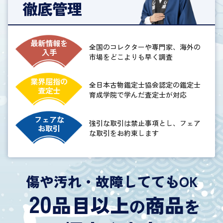
徹底管理
最新情報を
全国のコレクターや専門家、海外の
入手
市場をどこよりも早く調査
業界屈指の
全日本古物鑑定士協会認定の鑑定士
査定士
育成学院で学んだ査定士が対応
フェアな
強引な取引は禁止事項とし、フェア
お取引
な取引をお約束します
傷や汚れ・故障しててもOK
20
品目以上
商品
の
を