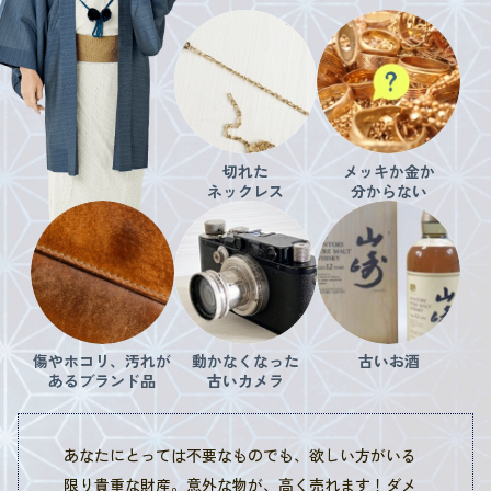
切れた
メッキか金か
ネックレス
分からない
傷やホコリ、汚れが
動かなくなった
古いお酒
あるブランド品
古いカメラ
あなたにとっては不要なものでも、欲しい方がいる
限り貴重な財産。意外な物が、高く売れます！ダメ