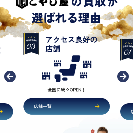
買取
の
が
選ばれる理由
お茶飲み
感覚で⚪︎
の
査定相談だけでも大歓迎
店舗一覧