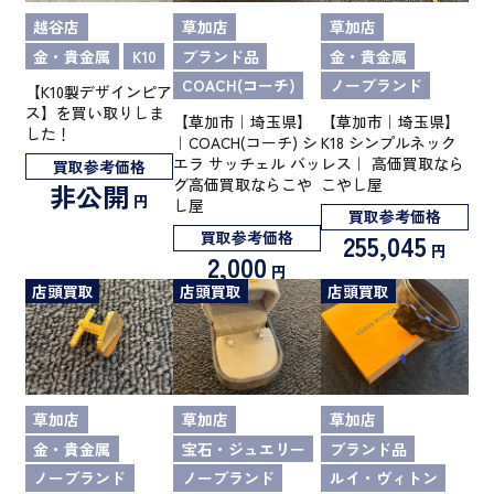
越谷店
草加店
草加店
金・貴金属
K10
ブランド品
金・貴金属
COACH(コーチ)
ノーブランド
【K10製デザインピア
ス】を買い取りしま
【草加市｜埼玉県】
【草加市｜埼玉県】
した！
｜COACH(コーチ) シ
K18 シンプルネック
エラ サッチェル バッ
レス｜ 高価買取なら
買取参考価格
グ高価買取ならこや
こやし屋
非公開
円
し屋
買取参考価格
買取参考価格
255,045
円
2,000
円
店頭買取
店頭買取
店頭買取
草加店
草加店
草加店
金・貴金属
宝石・ジュエリー
ブランド品
ノーブランド
ノーブランド
ルイ・ヴィトン