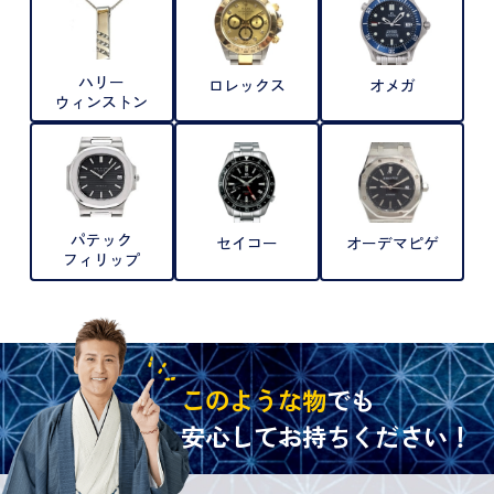
ハリー
ロレックス
オメガ
ウィンストン
パテック
セイコー
オーデマピゲ
フィリップ
このような物
でも
安心してお持ちください！