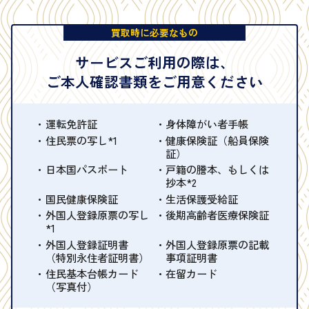
買取時に必要なもの
サービスご利用の際は、
ご本人確認書類をご用意ください
運転免許証
身体障がい者手帳
住民票の写し*1
健康保険証（船員保険
証）
日本国パスポート
戸籍の謄本、もしくは
抄本*2
国民健康保険証
生活保護受給証
外国人登録原票の写し
後期高齢者医療保険証
*1
外国人登録証明書
外国人登録原票の記載
（特別永住者証明書）
事項証明書
住民基本台帳カード
在留カード
（写真付）