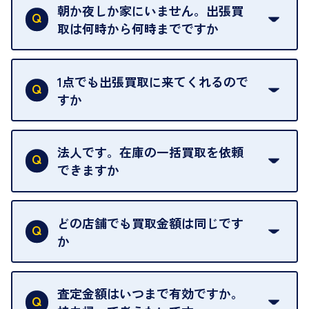
定のお店や、ほかのお客様への迷惑となることが考
朝か夜しか家にいません。出張買
えられるためです。
取は何時から何時までですか
ご訪問可能時間は、10時から19時です。
ただし、お品物の種類や量によっては対応させてい
1点でも出張買取に来てくれるので
ただくことがあります。
すか
お気軽にお問合せください。
はい。1点でもお伺いします。
法人です。在庫の一括買取を依頼
できますか
はい。喜んで承ります。出張買取をご利用くださ
い。
どの店舗でも買取金額は同じです
ご指定の場所にお伺いします。
か
はい。全店舗一律です。
ただし、中古市場は日々変動するため、査定した日
査定金額はいつまで有効ですか。
によって査定額が変わることはございます。