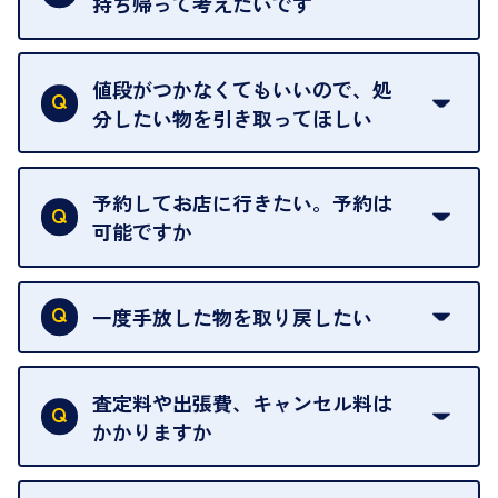
持ち帰って考えたいです
査定額は当日限り有効です。
中古市場が日々変動するため、翌日には査定額が変
値段がつかなくてもいいので、処
わることがございます。
分したい物を引き取ってほしい
再販不可能な物は、場合によってはお断りすること
がございます。ご了承ください。
予約してお店に行きたい。予約は
可能ですか
申し訳ありませんが、現在はご来店の予約は承って
おりません。
一度手放した物を取り戻したい
ご予約がなくてもお待たせすることがないよう体制
当店は質店ではありませんので、買い取ったお品物
を整えておりますので、お好きな時にお越しくださ
は基本的に販売へと回されます。買い戻しはできま
査定料や出張費、キャンセル料は
い。
せんので、ご了承ください。
かかりますか
お急ぎの場合はスタッフに一言お声がけください。
例外として、出張買取の場合は成約後でもクーリン
可能な限り、迅速に対応させていただきます。
一切いただいておりません。査定金額にご納得いた
グオフが可能です。