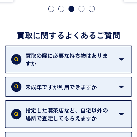
買取に関するよくあるご質問
買取の際に必要な持ち物はありま
すか
本人確認書類をご用意ください。ご利用になれる書
類は
こちら
をご確認ください。
未成年ですが利用できますか
18歳未満の方は、保護者の同意があってもご利用い
ただけません。
指定した喫茶店など、自宅以外の
場所で査定してもらえますか
ご自宅以外での査定はお引き受けできません。ご指