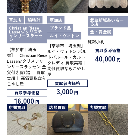
草加店
腕時計
草加店
武蔵新城あいもー
る店
Christian Riese
ブランド品
Lassen/クリスチ
金・貴金属
ャンリースラッセ
ルイ・ヴィトン
ン
純銀小判
【草加市｜埼玉県】
【草加市｜埼玉
買取参考価格
ルイ・ヴィトン ポル
県】 Christian Riese
40,000
トバルール・カルト
円
Lassen/クリスチャ
クレディ 買取実績｜
ンリースラッセン 金
高価買取ならこやし
貨付き腕時計 買取
屋
実績｜ 高価買取なら
買取参考価格
こやし屋
3,000
円
買取参考価格
16,000
円
店頭買取
店頭買取
店頭買取