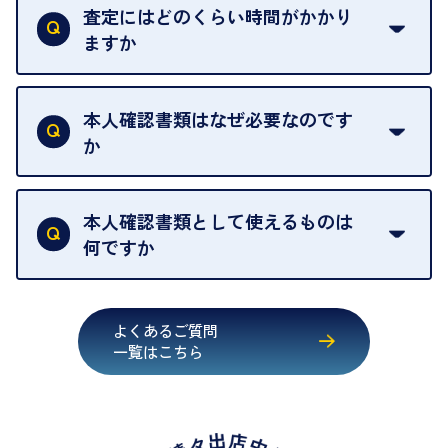
だけない場合は、その場でお断りいただいても問題
査定にはどのくらい時間がかかり
契約破棄という形で、お品物をお戻しすることがで
ございません。お気軽にご相談ください。
ますか
きます。
売却当日を含む8日間のうちに、お気軽にお申し出
お品物の内容や点数によって異なりますが、店頭買
ください。
取の場合は1点あたり数分程度が目安です。大量の
本人確認書類はなぜ必要なのです
出張買取のお品物は、8日間保管しております。
お品物の場合は、お時間をいただくことがございま
か
す。
買取店は古物営業法により、お客様のご本人確認を
行うことが義務付けられています。安心してお取引
本人確認書類として使えるものは
いただくためにも、ご協力をお願いいたします。
何ですか
・運転免許証
・健康保険証確認書
よくあるご質問
・マイナンバーカード
一覧はこちら
・在留カード
・身体障害手帳
・特別永住者証明書