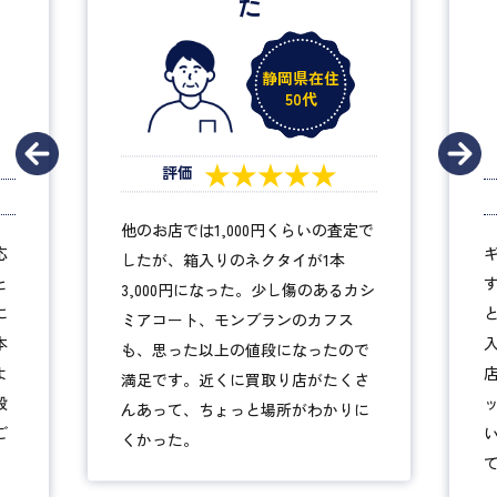
緊張しなかった
東京都在住
20代
★★★★★
評価
ギラギラしてないあの外観が好きで
で
す。のれんが大きくて中が見えない
コ
ところはちょっと緊張しましたが、
カシ
入ってみれば何てことはなかった。
店員さんもフレンドリーだった。バ
で
ッグを丁寧に見てくれ、「新品みた
さ
い。人気商品」と、いいお値段付け
に
てくれました。ありがたいです。