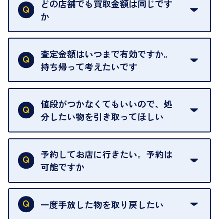
い。
どの店舗でも買取金額は同じです
ご指定の場所にお伺いします。
か
はい。全店舗一律です。
ただし、中古市場は日々変動するため、査定した日
査定金額はいつまで有効ですか。
によって査定額が変わることはございます。
持ち帰って考えたいです
査定額は当日限り有効です。
中古市場が日々変動するため、翌日には査定額が変
値段がつかなくてもいいので、処
わることがございます。
分したい物を引き取ってほしい
再販不可能な物は、場合によってはお断りすること
がございます。ご了承ください。
予約してお店に行きたい。予約は
可能ですか
申し訳ありませんが、現在はご来店の予約は承って
おりません。
一度手放した物を取り戻したい
ご予約がなくてもお待たせすることがないよう体制