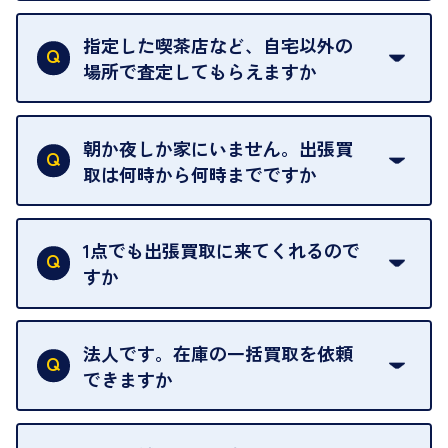
18歳未満の方は、保護者の同意があってもご利用い
ただけません。
指定した喫茶店など、自宅以外の
場所で査定してもらえますか
ご自宅以外での査定はお引き受けできません。ご指
定のお店や、ほかのお客様への迷惑となることが考
朝か夜しか家にいません。出張買
えられるためです。
取は何時から何時までですか
ご訪問可能時間は、10時から19時です。
ただし、お品物の種類や量によっては対応させてい
1点でも出張買取に来てくれるので
ただくことがあります。
すか
お気軽にお問合せください。
はい。1点でもお伺いします。
法人です。在庫の一括買取を依頼
できますか
はい。喜んで承ります。出張買取をご利用くださ