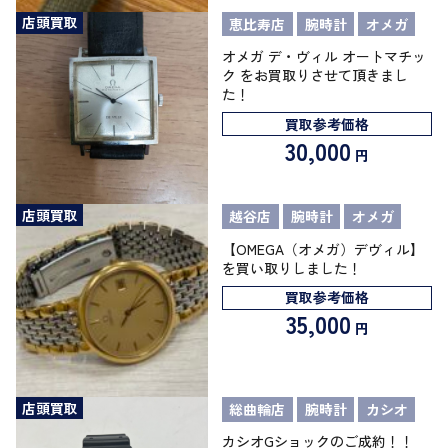
店頭買取
恵比寿店
腕時計
オメガ
オメガ デ・ヴィル オートマチッ
ク をお買取りさせて頂きまし
た！
買取参考価格
30,000
円
店頭買取
越谷店
腕時計
オメガ
【OMEGA（オメガ）デヴィル】
を買い取りしました！
買取参考価格
35,000
円
店頭買取
総曲輪店
腕時計
カシオ
カシオGショックのご成約！！