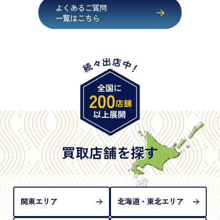
・健康保険証確認書
よくあるご質問
・マイナンバーカード
一覧はこちら
・在留カード
・身体障害手帳
・特別永住者証明書
・旧パスポート
※原則として「公的機関が発行し、氏名、住所、生
年月日が記載されているもの
※日本国政府発行のもの
※2020年2月4日以降に申請された新型パスポートに
は「所持人記入欄（住所記載欄）」が存在しないた
買取店舗を探す
め、単体では古物営業法上の本人確認書類として認
められない（住所確認ができないため）。補助書類
が必要となります
関東エリア
北海道・東北エリア