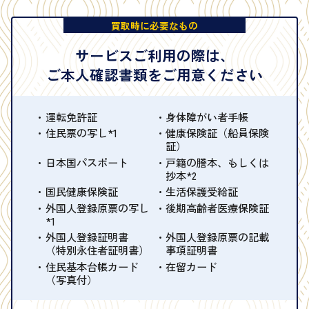
買取時に必要なもの
サービスご利用の際は、
ご本人確認書類をご用意ください
運転免許証
身体障がい者手帳
住民票の写し*1
健康保険証（船員保険
証）
日本国パスポート
戸籍の謄本、もしくは
抄本*2
国民健康保険証
生活保護受給証
外国人登録原票の写し
後期高齢者医療保険証
*1
外国人登録証明書
外国人登録原票の記載
（特別永住者証明書）
事項証明書
住民基本台帳カード
在留カード
（写真付）