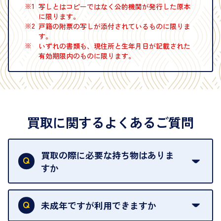
※1
写しとはコピーではなく公的機関が発行した原本
に限ります。
※2
戸籍の附票の写しが添付されているものに限りま
す。
※
いずれの書類も、現住所と生年月日が記載された
有効期限内のものに限ります。
買取に関するよくあるご質問
買取の際に必要な持ち物はありま
すか
本人確認書類をご用意ください。ご利用になれる書
類は
こちら
をご確認ください。
未成年ですが利用できますか