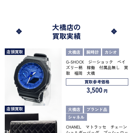
大橋店の
買取実績
店頭買取
大橋店
腕時計
カシオ
G-SHOCK ジーショック ペイ
ズリー柄 稼働 付属品無し 買
取 福岡 大橋
買取参考価格
3,500
円
店頭買取
大橋店
ブランド品
シャネル
CHANEL マトラッセ チェーン
ショルダーバッグ プッシュロッ