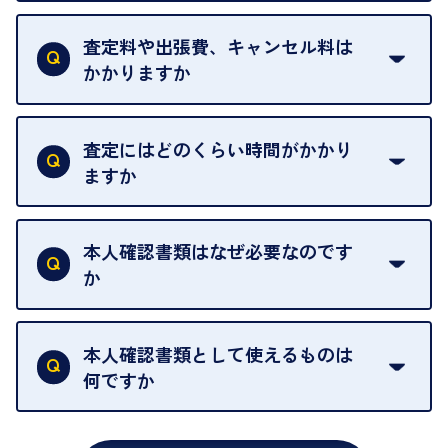
当店は質店ではありませんので、買い取ったお品物
を整えておりますので、お好きな時にお越しくださ
は基本的に販売へと回されます。買い戻しはできま
査定料や出張費、キャンセル料は
い。
せんので、ご了承ください。
かかりますか
お急ぎの場合はスタッフに一言お声がけください。
例外として、出張買取の場合は成約後でもクーリン
可能な限り、迅速に対応させていただきます。
一切いただいておりません。査定金額にご納得いた
グオフが可能です。
だけない場合は、その場でお断りいただいても問題
査定にはどのくらい時間がかかり
契約破棄という形で、お品物をお戻しすることがで
ございません。お気軽にご相談ください。
ますか
きます。
売却当日を含む8日間のうちに、お気軽にお申し出
お品物の内容や点数によって異なりますが、店頭買
ください。
取の場合は1点あたり数分程度が目安です。大量の
本人確認書類はなぜ必要なのです
出張買取のお品物は、8日間保管しております。
お品物の場合は、お時間をいただくことがございま
か
す。
買取店は古物営業法により、お客様のご本人確認を
行うことが義務付けられています。安心してお取引
本人確認書類として使えるものは
いただくためにも、ご協力をお願いいたします。
何ですか
・運転免許証