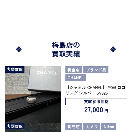
梅島店の
買取実績
店頭買取
梅島店
ブランド品
CHANEL
【シャネル CHANEL】 指輪 ロゴ
リング シルバー SV925
買取参考価格
27,000
円
店頭買取
梅島店
カメラ
Nikon