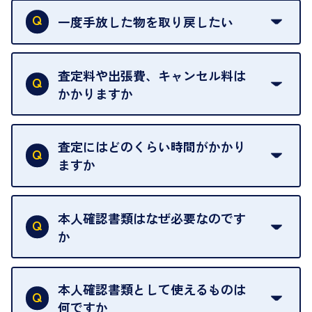
おりません。
一度手放した物を取り戻したい
ご予約がなくてもお待たせすることがないよう体制
当店は質店ではありませんので、買い取ったお品物
を整えておりますので、お好きな時にお越しくださ
は基本的に販売へと回されます。買い戻しはできま
査定料や出張費、キャンセル料は
い。
せんので、ご了承ください。
かかりますか
お急ぎの場合はスタッフに一言お声がけください。
例外として、出張買取の場合は成約後でもクーリン
可能な限り、迅速に対応させていただきます。
一切いただいておりません。査定金額にご納得いた
グオフが可能です。
だけない場合は、その場でお断りいただいても問題
査定にはどのくらい時間がかかり
契約破棄という形で、お品物をお戻しすることがで
ございません。お気軽にご相談ください。
ますか
きます。
売却当日を含む8日間のうちに、お気軽にお申し出
お品物の内容や点数によって異なりますが、店頭買
ください。
取の場合は1点あたり数分程度が目安です。大量の
本人確認書類はなぜ必要なのです
出張買取のお品物は、8日間保管しております。
お品物の場合は、お時間をいただくことがございま
か
す。
買取店は古物営業法により、お客様のご本人確認を
行うことが義務付けられています。安心してお取引
本人確認書類として使えるものは
いただくためにも、ご協力をお願いいたします。
何ですか