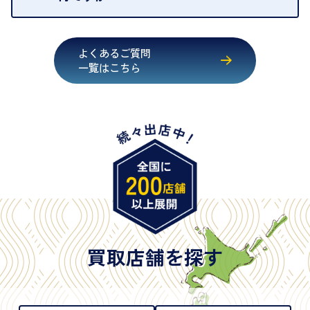
・運転免許証
・健康保険証確認書
よくあるご質問
・マイナンバーカード
一覧はこちら
・在留カード
・身体障害手帳
・特別永住者証明書
・旧パスポート
※原則として「公的機関が発行し、氏名、住所、生
年月日が記載されているもの
※日本国政府発行のもの
※2020年2月4日以降に申請された新型パスポートに
は「所持人記入欄（住所記載欄）」が存在しないた
買取店舗を探す
め、単体では古物営業法上の本人確認書類として認
められない（住所確認ができないため）。補助書類
が必要となります