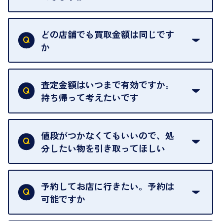
はい。喜んで承ります。出張買取をご利用くださ
い。
どの店舗でも買取金額は同じです
ご指定の場所にお伺いします。
か
はい。全店舗一律です。
ただし、中古市場は日々変動するため、査定した日
査定金額はいつまで有効ですか。
によって査定額が変わることはございます。
持ち帰って考えたいです
査定額は当日限り有効です。
中古市場が日々変動するため、翌日には査定額が変
値段がつかなくてもいいので、処
わることがございます。
分したい物を引き取ってほしい
再販不可能な物は、場合によってはお断りすること
がございます。ご了承ください。
予約してお店に行きたい。予約は
可能ですか
申し訳ありませんが、現在はご来店の予約は承って