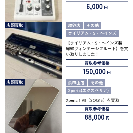
6,000
円
店頭買取
越谷店
その他
ウイリアム・S・ヘインズ
【ウイリアム・S・ヘインズ製
総銀ヴィンテージフルート】を買
い取りしました！
買取参考価格
150,000
円
店頭買取
浜田山店
その他
Xperia(エクスペリア)
Xperia 1 VII（SOG15）を買取
買取参考価格
88,000
円