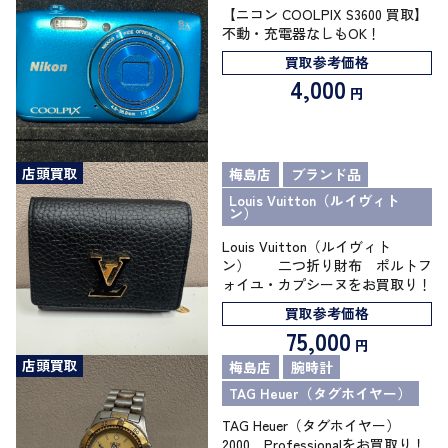
【ニコン COOLPIX S3600 買取】
不動・充電器なしもOK！
買取参考価格
4,000
円
店頭買取
梅島店
ブランド品
Louis Vuitton（ルイヴィト
ン）
Louis Vuitton（ルイヴィト
ン） 二つ折り財布 ポルトフ
ォイユ・カプシーヌをお買取り！
買取参考価格
75,000
円
店頭買取
梅島店
腕時計
TAG Heuer（タグホイヤー）
TAG Heuer（タグホイヤー）
2000 Professionalをお買取り！