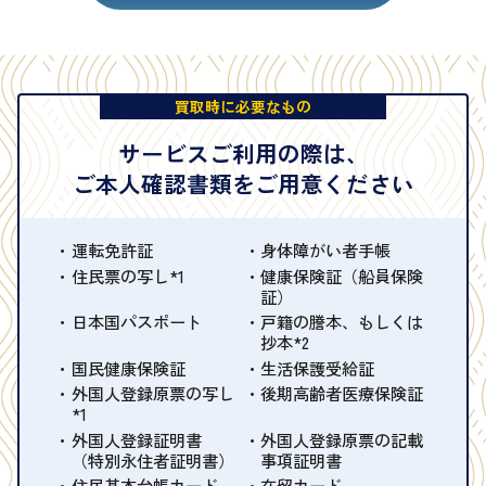
買取時に必要なもの
サービスご利用の際は、
ご本人確認書類をご用意ください
運転免許証
身体障がい者手帳
住民票の写し*1
健康保険証（船員保険
証）
日本国パスポート
戸籍の謄本、もしくは
抄本*2
国民健康保険証
生活保護受給証
外国人登録原票の写し
後期高齢者医療保険証
*1
外国人登録証明書
外国人登録原票の記載
（特別永住者証明書）
事項証明書
住民基本台帳カード
在留カード