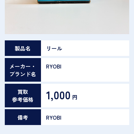
製品名
リール
メーカー・
RYOBI
ブランド名
1,000
買取
円
参考価格
備考
RYOBI