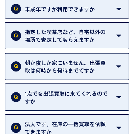
類は
こちら
をご確認ください。
未成年ですが利用できますか
18歳未満の方は、保護者の同意があってもご利用い
ただけません。
指定した喫茶店など、自宅以外の
場所で査定してもらえますか
ご自宅以外での査定はお引き受けできません。ご指
定のお店や、ほかのお客様への迷惑となることが考
朝か夜しか家にいません。出張買
えられるためです。
取は何時から何時までですか
ご訪問可能時間は、10時から19時です。
ただし、お品物の種類や量によっては対応させてい
1点でも出張買取に来てくれるので
ただくことがあります。
すか
お気軽にお問合せください。
はい。1点でもお伺いします。
法人です。在庫の一括買取を依頼
できますか