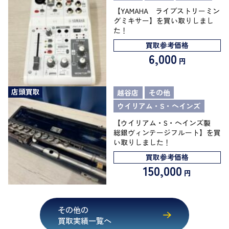
【YAMAHA ライブストリーミン
グミキサー】を買い取りしまし
た！
買取参考価格
6,000
円
店頭買取
越谷店
その他
ウイリアム・S・ヘインズ
【ウイリアム・S・ヘインズ製
総銀ヴィンテージフルート】を買
い取りしました！
買取参考価格
150,000
円
その他の
買取実績一覧へ