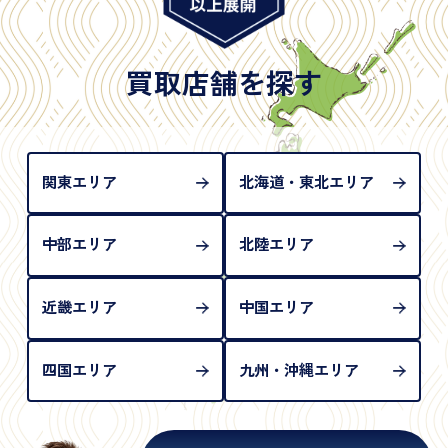
※日本国政府発行のもの
※2020年2月4日以降に申請された新型パスポートに
は「所持人記入欄（住所記載欄）」が存在しないた
買取店舗を探す
め、単体では古物営業法上の本人確認書類として認
められない（住所確認ができないため）。補助書類
が必要となります
関東エリア
北海道・東北エリア
中部エリア
北陸エリア
近畿エリア
中国エリア
四国エリア
九州・沖縄エリア