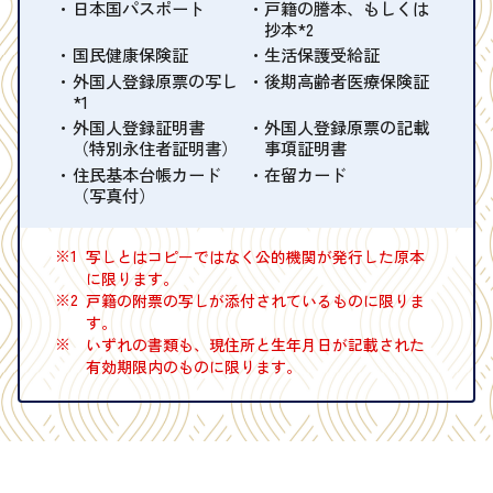
日本国パスポート
戸籍の謄本、もしくは
抄本*2
国民健康保険証
生活保護受給証
外国人登録原票の写し
後期高齢者医療保険証
*1
外国人登録証明書
外国人登録原票の記載
（特別永住者証明書）
事項証明書
住民基本台帳カード
在留カード
（写真付）
※1
写しとはコピーではなく公的機関が発行した原本
に限ります。
※2
戸籍の附票の写しが添付されているものに限りま
す。
※
いずれの書類も、現住所と生年月日が記載された
有効期限内のものに限ります。