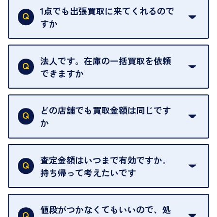
ただし、お品物の種類や量によっては対応させてい
1点でも出張買取に来てくれるので
ただくことがあります。
すか
お気軽にお問合せください。
はい。1点でもお伺いします。
法人です。在庫の一括買取を依頼
できますか
はい。喜んで承ります。出張買取をご利用くださ
い。
どの店舗でも買取金額は同じです
ご指定の場所にお伺いします。
か
はい。全店舗一律です。
ただし、中古市場は日々変動するため、査定した日
査定金額はいつまで有効ですか。
によって査定額が変わることはございます。
持ち帰って考えたいです
査定額は当日限り有効です。
中古市場が日々変動するため、翌日には査定額が変
値段がつかなくてもいいので、処