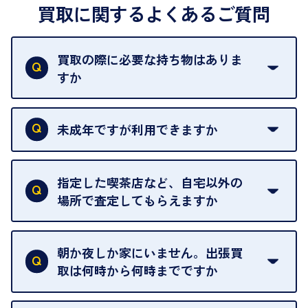
買取に関するよくあるご質問
買取の際に必要な持ち物はありま
すか
本人確認書類をご用意ください。ご利用になれる書
類は
こちら
をご確認ください。
未成年ですが利用できますか
18歳未満の方は、保護者の同意があってもご利用い
ただけません。
指定した喫茶店など、自宅以外の
場所で査定してもらえますか
ご自宅以外での査定はお引き受けできません。ご指
定のお店や、ほかのお客様への迷惑となることが考
朝か夜しか家にいません。出張買
えられるためです。
取は何時から何時までですか
ご訪問可能時間は、10時から19時です。