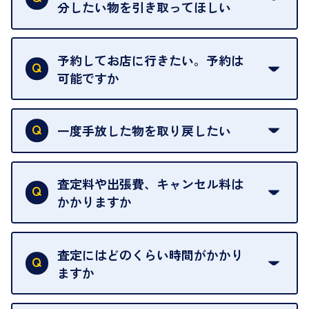
わることがございます。
分したい物を引き取ってほしい
再販不可能な物は、場合によってはお断りすること
がございます。ご了承ください。
予約してお店に行きたい。予約は
可能ですか
申し訳ありませんが、現在はご来店の予約は承って
おりません。
一度手放した物を取り戻したい
ご予約がなくてもお待たせすることがないよう体制
当店は質店ではありませんので、買い取ったお品物
を整えておりますので、お好きな時にお越しくださ
は基本的に販売へと回されます。買い戻しはできま
査定料や出張費、キャンセル料は
い。
せんので、ご了承ください。
かかりますか
お急ぎの場合はスタッフに一言お声がけください。
例外として、出張買取の場合は成約後でもクーリン
可能な限り、迅速に対応させていただきます。
一切いただいておりません。査定金額にご納得いた
グオフが可能です。
だけない場合は、その場でお断りいただいても問題
査定にはどのくらい時間がかかり
契約破棄という形で、お品物をお戻しすることがで
ございません。お気軽にご相談ください。
ますか
きます。
売却当日を含む8日間のうちに、お気軽にお申し出
お品物の内容や点数によって異なりますが、店頭買