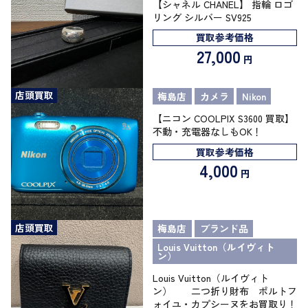
【シャネル CHANEL】 指輪 ロゴ
リング シルバー SV925
買取参考価格
27,000
円
店頭買取
梅島店
カメラ
Nikon
【ニコン COOLPIX S3600 買取】
不動・充電器なしもOK！
買取参考価格
4,000
円
店頭買取
梅島店
ブランド品
Louis Vuitton（ルイヴィト
ン）
Louis Vuitton（ルイヴィト
ン） 二つ折り財布 ポルトフ
ォイユ・カプシーヌをお買取り！