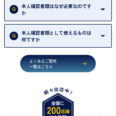
ください。
取の場合は1点あたり数分程度が目安です。大量の
本人確認書類はなぜ必要なのです
出張買取のお品物は、8日間保管しております。
お品物の場合は、お時間をいただくことがございま
か
す。
買取店は古物営業法により、お客様のご本人確認を
行うことが義務付けられています。安心してお取引
本人確認書類として使えるものは
いただくためにも、ご協力をお願いいたします。
何ですか
・運転免許証
・健康保険証確認書
よくあるご質問
・マイナンバーカード
一覧はこちら
・在留カード
・身体障害手帳
・特別永住者証明書
・旧パスポート
※原則として「公的機関が発行し、氏名、住所、生
年月日が記載されているもの