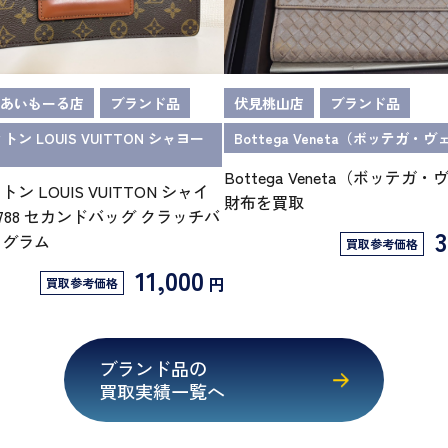
あいもーる店
ブランド品
伏見桃山店
ブランド品
トン LOUIS VUITTON シャヨー
Bottega Veneta（ボッテガ・
Bottega Veneta（ボッテガ
ン LOUIS VUITTON シャイ
財布を買取
1788 セカンドバッグ クラッチバ
3
ノグラム
買取参考価格
11,000
円
買取参考価格
ブランド品の
買取実績一覧へ