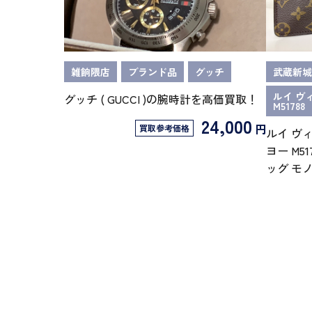
雑餉隈店
ブランド品
グッチ
武蔵新城
ルイ ヴィ
グッチ ( GUCCI )の腕時計を高価買取！
M51788
24,000
円
買取参考価格
ルイ ヴィト
ヨー M5
ッグ モ