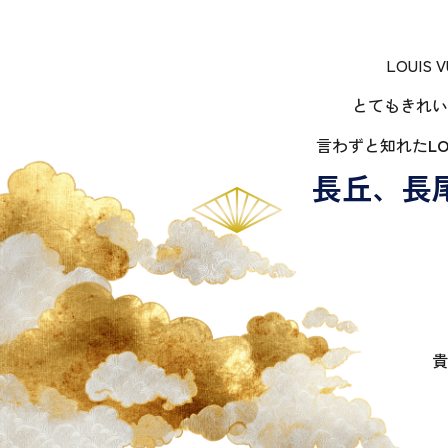
LOUI
とてもきれい
言わずと知れた
L
長丘、長
貴