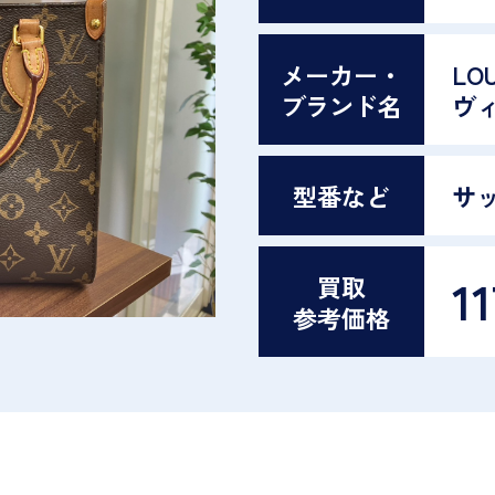
メーカー・
LO
ブランド名
ヴ
型番など
サ
11
買取
参考価格