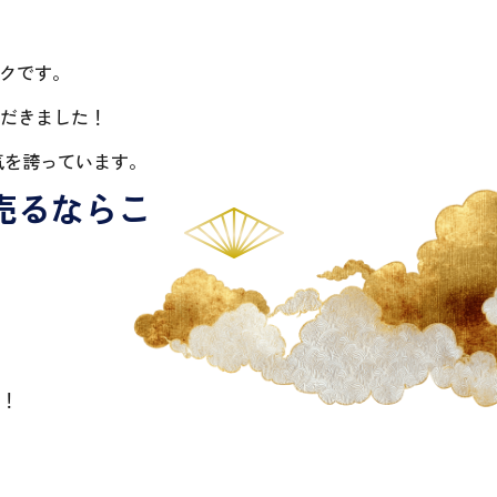
ックです。
だきました！
気を誇っています。
売るならこ
！