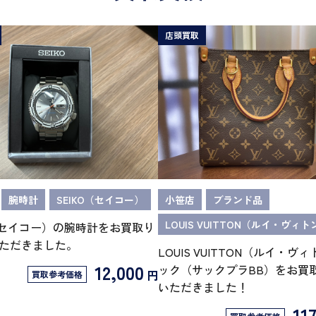
店頭買取
腕時計
SEIKO（セイコー）
小笹店
ブランド品
LOUIS VUITTON（ルイ・ヴィト
O（セイコー）の腕時計をお買取り
ただきました。
LOUIS VUITTON（ルイ・ヴ
12,000
ック（サックプラBB）をお買
円
買取参考価格
いただきました！
11