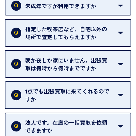
類は
こちら
をご確認ください。
未成年ですが利用できますか
18歳未満の方は、保護者の同意があってもご利用い
ただけません。
指定した喫茶店など、自宅以外の
場所で査定してもらえますか
ご自宅以外での査定はお引き受けできません。ご指
定のお店や、ほかのお客様への迷惑となることが考
朝か夜しか家にいません。出張買
えられるためです。
取は何時から何時までですか
ご訪問可能時間は、10時から19時です。
ただし、お品物の種類や量によっては対応させてい
1点でも出張買取に来てくれるので
ただくことがあります。
すか
お気軽にお問合せください。
はい。1点でもお伺いします。
法人です。在庫の一括買取を依頼
できますか