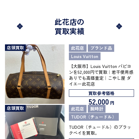
此花店の
買取実績
店頭買取
此花店
ブランド品
Louis Vuitton
【大阪市】Louis Vuitton パピヨ
ンを52,000円で買取｜若干使用感
ありでも高価査定｜こやし屋 ダ
イエー此花店
買取参考価格
52,000
円
店頭買取
此花店
腕時計
TUDOR（チュードル）
TUDOR（チュードル）のブラッ
クベイを買取。