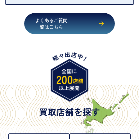
・運転免許証
・健康保険証確認書
よくあるご質問
・マイナンバーカード
一覧はこちら
・在留カード
・身体障害手帳
・特別永住者証明書
・旧パスポート
※原則として「公的機関が発行し、氏名、住所、生
年月日が記載されているもの
※日本国政府発行のもの
※2020年2月4日以降に申請された新型パスポートに
は「所持人記入欄（住所記載欄）」が存在しないた
買取店舗を探す
め、単体では古物営業法上の本人確認書類として認
められない（住所確認ができないため）。補助書類
が必要となります