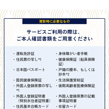
買取時に必要なもの
サービスご利用の際は、
ご本人確認書類をご用意ください
運転免許証
身体障がい者手帳
住民票の写し*1
健康保険証（船員保険
証）
日本国パスポート
戸籍の謄本、もしくは
抄本*2
国民健康保険証
生活保護受給証
外国人登録原票の写し
後期高齢者医療保険証
*1
外国人登録証明書
外国人登録原票の記載
（特別永住者証明書）
事項証明書
住民基本台帳カード
在留カード