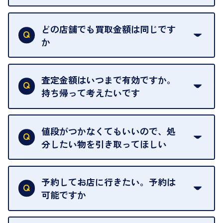
はい。喜んで承ります。出張買取をご利用くださ
い。
どの店舗でも買取金額は同じです
ご指定の場所にお伺いします。
か
はい。全店舗一律です。
ただし、中古市場は日々変動するため、査定した日
査定金額はいつまで有効ですか。
によって査定額が変わることはございます。
持ち帰って考えたいです
査定額は当日限り有効です。
中古市場が日々変動するため、翌日には査定額が変
値段がつかなくてもいいので、処
わることがございます。
分したい物を引き取ってほしい
再販不可能な物は、場合によってはお断りすること
がございます。ご了承ください。
予約してお店に行きたい。予約は
可能ですか
申し訳ありませんが、現在はご来店の予約は承って