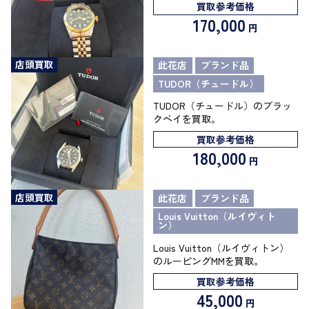
買取参考価格
170,000
円
店頭買取
此花店
ブランド品
TUDOR（チュードル）
TUDOR（チュードル）のブラッ
クベイを買取。
買取参考価格
180,000
円
店頭買取
此花店
ブランド品
Louis Vuitton（ルイヴィト
ン）
Louis Vuitton（ルイヴィトン）
のルーピングMMを買取。
買取参考価格
45,000
円