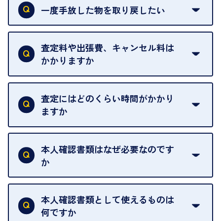
おりません。
一度手放した物を取り戻したい
ご予約がなくてもお待たせすることがないよう体制
当店は質店ではありませんので、買い取ったお品物
を整えておりますので、お好きな時にお越しくださ
は基本的に販売へと回されます。買い戻しはできま
査定料や出張費、キャンセル料は
い。
せんので、ご了承ください。
かかりますか
お急ぎの場合はスタッフに一言お声がけください。
例外として、出張買取の場合は成約後でもクーリン
可能な限り、迅速に対応させていただきます。
一切いただいておりません。査定金額にご納得いた
グオフが可能です。
だけない場合は、その場でお断りいただいても問題
査定にはどのくらい時間がかかり
契約破棄という形で、お品物をお戻しすることがで
ございません。お気軽にご相談ください。
ますか
きます。
売却当日を含む8日間のうちに、お気軽にお申し出
お品物の内容や点数によって異なりますが、店頭買
ください。
取の場合は1点あたり数分程度が目安です。大量の
本人確認書類はなぜ必要なのです
出張買取のお品物は、8日間保管しております。
お品物の場合は、お時間をいただくことがございま
か
す。
買取店は古物営業法により、お客様のご本人確認を
行うことが義務付けられています。安心してお取引
本人確認書類として使えるものは
いただくためにも、ご協力をお願いいたします。
何ですか