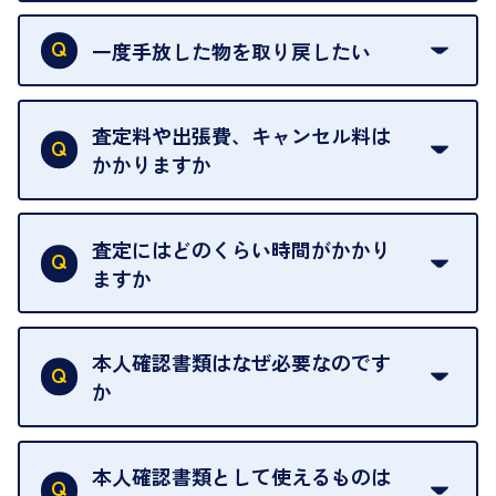
申し訳ありませんが、現在はご来店の予約は承って
おりません。
一度手放した物を取り戻したい
ご予約がなくてもお待たせすることがないよう体制
当店は質店ではありませんので、買い取ったお品物
を整えておりますので、お好きな時にお越しくださ
は基本的に販売へと回されます。買い戻しはできま
査定料や出張費、キャンセル料は
い。
せんので、ご了承ください。
かかりますか
お急ぎの場合はスタッフに一言お声がけください。
例外として、出張買取の場合は成約後でもクーリン
可能な限り、迅速に対応させていただきます。
一切いただいておりません。査定金額にご納得いた
グオフが可能です。
だけない場合は、その場でお断りいただいても問題
査定にはどのくらい時間がかかり
契約破棄という形で、お品物をお戻しすることがで
ございません。お気軽にご相談ください。
ますか
きます。
売却当日を含む8日間のうちに、お気軽にお申し出
お品物の内容や点数によって異なりますが、店頭買
ください。
取の場合は1点あたり数分程度が目安です。大量の
本人確認書類はなぜ必要なのです
出張買取のお品物は、8日間保管しております。
お品物の場合は、お時間をいただくことがございま
か
す。
買取店は古物営業法により、お客様のご本人確認を
行うことが義務付けられています。安心してお取引
本人確認書類として使えるものは