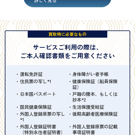
詳しく見る
買取時に必要なもの
サービスご利用の際は、
ご本人確認書類をご用意ください
運転免許証
身体障がい者手帳
住民票の写し*1
健康保険証（船員保険
証）
日本国パスポート
戸籍の謄本、もしくは
抄本*2
国民健康保険証
生活保護受給証
外国人登録原票の写し
後期高齢者医療保険証
*1
外国人登録証明書
外国人登録原票の記載
（特別永住者証明書）
事項証明書