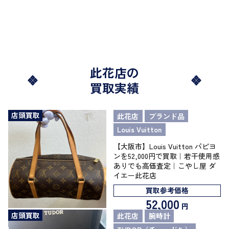
此花店の
買取実績
店頭買取
此花店
ブランド品
Louis Vuitton
【大阪市】Louis Vuitton パピヨ
ンを52,000円で買取｜若干使用感
ありでも高価査定｜こやし屋 ダ
イエー此花店
買取参考価格
52,000
円
店頭買取
此花店
腕時計