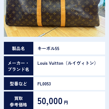
製品名
キーポル55
メーカー・
Louis Vuitton（ルイヴィトン）
ブランド名
型番など
FL0053
50,000
買取
円
参考価格