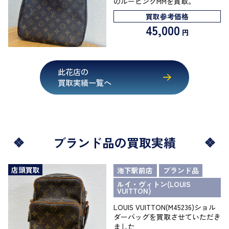
のルーピングMMを買取。
買取参考価格
45,000
円
此花店の
買取実績一覧へ
ブランド品の買取実績
店頭買取
池下駅前店
ブランド品
ルイ・ヴィトン(LOUIS
VUITTON)
LOUIS VUITTON(M45236)ショル
ダーバッグを買取させていただき
ました