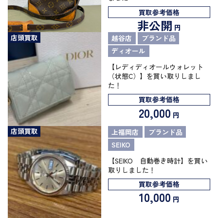
買取参考価格
非公開
円
店頭買取
越谷店
ブランド品
ディオール
【レディディオールウォレット
（状態C）】を買い取りしまし
た！
買取参考価格
20,000
円
店頭買取
上福岡店
ブランド品
SEIKO
【SEIKO 自動巻き時計】を買い
取りしました！
買取参考価格
10,000
円