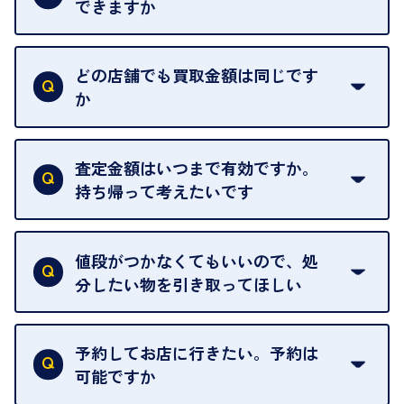
できますか
はい。喜んで承ります。出張買取をご利用くださ
い。
どの店舗でも買取金額は同じです
ご指定の場所にお伺いします。
か
はい。全店舗一律です。
ただし、中古市場は日々変動するため、査定した日
査定金額はいつまで有効ですか。
によって査定額が変わることはございます。
持ち帰って考えたいです
査定額は当日限り有効です。
中古市場が日々変動するため、翌日には査定額が変
値段がつかなくてもいいので、処
わることがございます。
分したい物を引き取ってほしい
再販不可能な物は、場合によってはお断りすること
がございます。ご了承ください。
予約してお店に行きたい。予約は
可能ですか