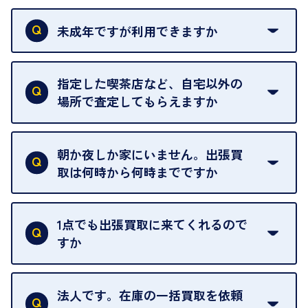
本人確認書類をご用意ください。ご利用になれる書
類は
こちら
をご確認ください。
未成年ですが利用できますか
18歳未満の方は、保護者の同意があってもご利用い
ただけません。
指定した喫茶店など、自宅以外の
場所で査定してもらえますか
ご自宅以外での査定はお引き受けできません。ご指
定のお店や、ほかのお客様への迷惑となることが考
朝か夜しか家にいません。出張買
えられるためです。
取は何時から何時までですか
ご訪問可能時間は、10時から19時です。
ただし、お品物の種類や量によっては対応させてい
1点でも出張買取に来てくれるので
ただくことがあります。
すか
お気軽にお問合せください。
はい。1点でもお伺いします。
法人です。在庫の一括買取を依頼