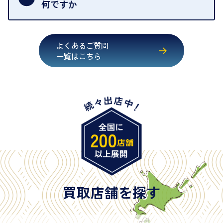
いただくためにも、ご協力をお願いいたします。
何ですか
・運転免許証
・健康保険証確認書
よくあるご質問
・マイナンバーカード
一覧はこちら
・在留カード
・身体障害手帳
・特別永住者証明書
・旧パスポート
※原則として「公的機関が発行し、氏名、住所、生
年月日が記載されているもの
※日本国政府発行のもの
※2020年2月4日以降に申請された新型パスポートに
は「所持人記入欄（住所記載欄）」が存在しないた
買取店舗を探す
め、単体では古物営業法上の本人確認書類として認
められない（住所確認ができないため）。補助書類