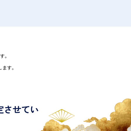
す。
します。
定させてい