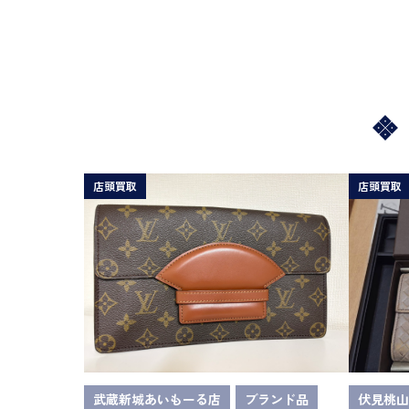
店頭買取
店頭買取
武蔵新城あいもーる店
ブランド品
伏見桃山