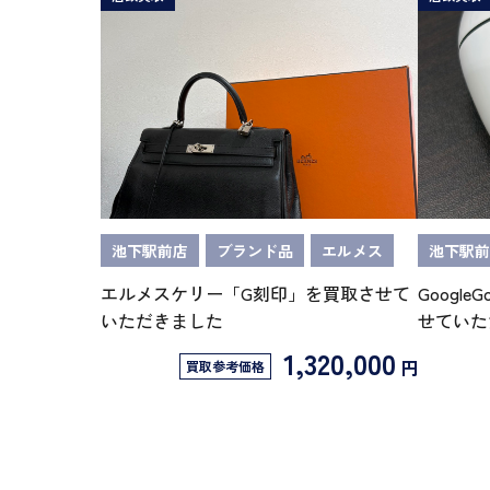
池下駅前店
ブランド品
エルメス
池下駅前
エルメスケリー「G刻印」を買取させて
GoogleG
いただきました
せていた
1,320,000
円
買取参考価格