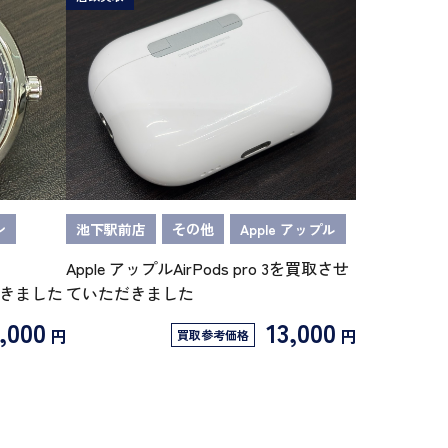
ン
池下駅前店
その他
Apple アップル
Apple アップルAirPods pro 3を買取させ
だきました
ていただきました
,000
13,000
円
円
買取参考価格