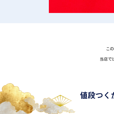
この
当店で
値段つく