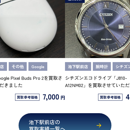
店
その他
Google
池下駅前店
腕時計
シチズ
oogle Pixel Buds Pro 2を買取さ
シチズンエコドライブ「J810-
だきました
A12NM02」を買取させていた
7,000
4
円
買取参考価格
買取参考価格
池下駅前店の
買取実績一覧へ