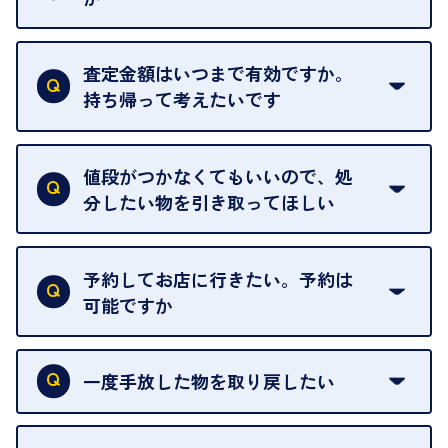
はい。全店舗一律です。
ただし、中古市場は日々変動するため、査定した日
査定金額はいつまで有効ですか。
によって査定額が変わることはございます。
持ち帰って考えたいです
査定額は当日限り有効です。
中古市場が日々変動するため、翌日には査定額が変
値段がつかなくてもいいので、処
わることがございます。
分したい物を引き取ってほしい
再販不可能な物は、場合によってはお断りすること
がございます。ご了承ください。
予約してお店に行きたい。予約は
可能ですか
申し訳ありませんが、現在はご来店の予約は承って
おりません。
一度手放した物を取り戻したい
ご予約がなくてもお待たせすることがないよう体制
当店は質店ではありませんので、買い取ったお品物
を整えておりますので、お好きな時にお越しくださ