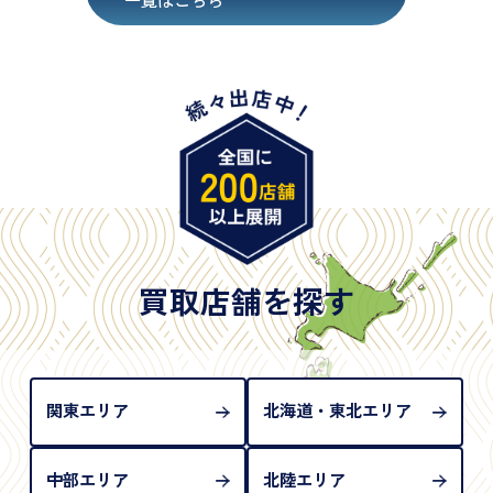
・在留カード
・身体障害手帳
・特別永住者証明書
・旧パスポート
※原則として「公的機関が発行し、氏名、住所、生
年月日が記載されているもの
※日本国政府発行のもの
※2020年2月4日以降に申請された新型パスポートに
は「所持人記入欄（住所記載欄）」が存在しないた
買取店舗を探す
め、単体では古物営業法上の本人確認書類として認
められない（住所確認ができないため）。補助書類
が必要となります
関東エリア
北海道・東北エリア
中部エリア
北陸エリア