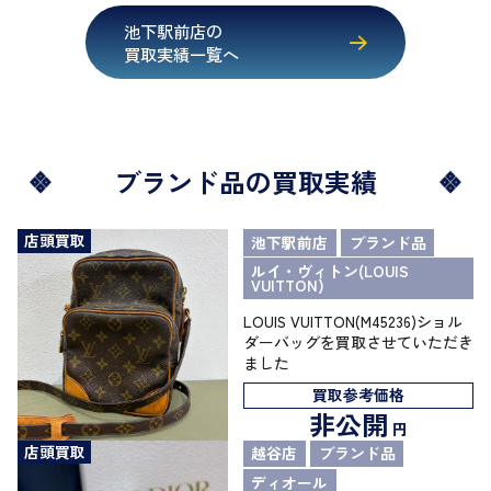
池下駅前店の
買取実績一覧へ
ブランド品の買取実績
店頭買取
池下駅前店
ブランド品
ルイ・ヴィトン(LOUIS
VUITTON)
LOUIS VUITTON(M45236)ショル
ダーバッグを買取させていただき
ました
買取参考価格
非公開
円
店頭買取
越谷店
ブランド品
ディオール