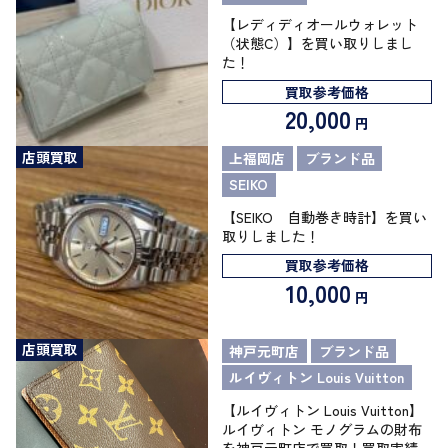
【レディディオールウォレット
（状態C）】を買い取りしまし
た！
買取参考価格
20,000
円
店頭買取
上福岡店
ブランド品
SEIKO
【SEIKO 自動巻き時計】を買い
取りしました！
買取参考価格
10,000
円
店頭買取
神戸元町店
ブランド品
ルイヴィトン Louis Vuitton
【ルイヴィトン Louis Vuitton】
ルイヴィトン モノグラムの財布
を神戸元町店で買取！買取実績