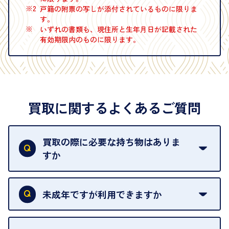
※2
戸籍の附票の写しが添付されているものに限りま
す。
※
いずれの書類も、現住所と生年月日が記載された
有効期限内のものに限ります。
買取に関するよくあるご質問
買取の際に必要な持ち物はありま
すか
本人確認書類をご用意ください。ご利用になれる書
類は
こちら
をご確認ください。
未成年ですが利用できますか
18歳未満の方は、保護者の同意があってもご利用い