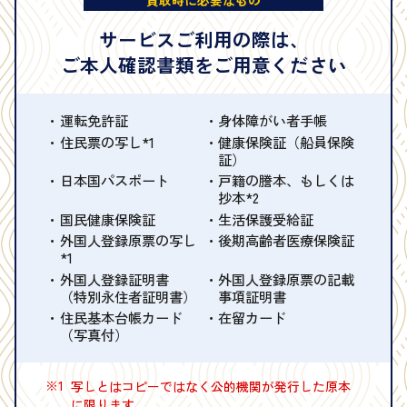
買取時に必要なもの
サービスご利用の際は、
ご本人確認書類をご用意ください
運転免許証
身体障がい者手帳
住民票の写し*1
健康保険証（船員保険
証）
日本国パスポート
戸籍の謄本、もしくは
抄本*2
国民健康保険証
生活保護受給証
外国人登録原票の写し
後期高齢者医療保険証
*1
外国人登録証明書
外国人登録原票の記載
（特別永住者証明書）
事項証明書
住民基本台帳カード
在留カード
（写真付）
※1
写しとはコピーではなく公的機関が発行した原本
に限ります。