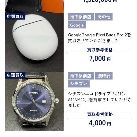
円
店頭買取
池下駅前店
その他
Google
GoogleGoogle Pixel Buds Pro 2を
買取させていただきました
買取参考価格
7,000
円
店頭買取
池下駅前店
腕時計
シチズン
シチズンエコドライブ「J810-
A12NM02」を買取させていただき
ました
買取参考価格
4,000
円