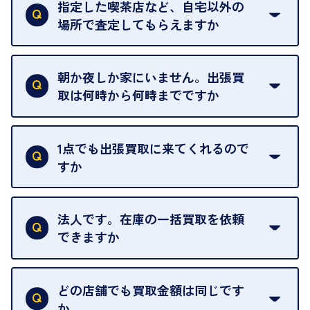
ただけません。
指定した喫茶店など、自宅以外の
場所で査定してもらえますか
ご自宅以外での査定はお引き受けできません。ご指
定のお店や、ほかのお客様への迷惑となることが考
朝か夜しか家にいません。出張買
えられるためです。
取は何時から何時までですか
ご訪問可能時間は、10時から19時です。
ただし、お品物の種類や量によっては対応させてい
1点でも出張買取に来てくれるので
ただくことがあります。
すか
お気軽にお問合せください。
はい。1点でもお伺いします。
法人です。在庫の一括買取を依頼
できますか
はい。喜んで承ります。出張買取をご利用くださ
い。
どの店舗でも買取金額は同じです
ご指定の場所にお伺いします。
か