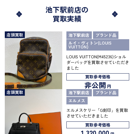
池下駅前店の
買取実績
店頭買取
池下駅前店
ブランド品
ルイ・ヴィトン(LOUIS
VUITTON)
LOUIS VUITTON(M45236)ショル
ダーバッグを買取させていただき
ました
買取参考価格
非公開
円
店頭買取
池下駅前店
ブランド品
エルメス
エルメスケリー「G刻印」を買取
させていただきました
買取参考価格
1,320,000