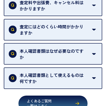
は基本的に販売へと回されます。買い戻しはできま
査定料や出張費、キャンセル料は
い。
せんので、ご了承ください。
かかりますか
お急ぎの場合はスタッフに一言お声がけください。
例外として、出張買取の場合は成約後でもクーリン
可能な限り、迅速に対応させていただきます。
一切いただいておりません。査定金額にご納得いた
グオフが可能です。
だけない場合は、その場でお断りいただいても問題
査定にはどのくらい時間がかかり
契約破棄という形で、お品物をお戻しすることがで
ございません。お気軽にご相談ください。
ますか
きます。
売却当日を含む8日間のうちに、お気軽にお申し出
お品物の内容や点数によって異なりますが、店頭買
ください。
取の場合は1点あたり数分程度が目安です。大量の
本人確認書類はなぜ必要なのです
出張買取のお品物は、8日間保管しております。
お品物の場合は、お時間をいただくことがございま
か
す。
買取店は古物営業法により、お客様のご本人確認を
行うことが義務付けられています。安心してお取引
本人確認書類として使えるものは
いただくためにも、ご協力をお願いいたします。
何ですか
・運転免許証
・健康保険証確認書
よくあるご質問
・マイナンバーカード
一覧はこちら