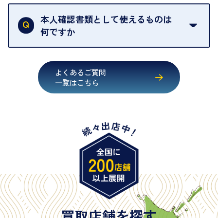
買取店は古物営業法により、お客様のご本人確認を
行うことが義務付けられています。安心してお取引
本人確認書類として使えるものは
いただくためにも、ご協力をお願いいたします。
何ですか
・運転免許証
・健康保険証確認書
よくあるご質問
・マイナンバーカード
一覧はこちら
・在留カード
・身体障害手帳
・特別永住者証明書
・旧パスポート
※原則として「公的機関が発行し、氏名、住所、生
年月日が記載されているもの
※日本国政府発行のもの
※2020年2月4日以降に申請された新型パスポートに
は「所持人記入欄（住所記載欄）」が存在しないた
買取店舗を探す