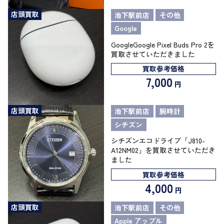
店頭買取
池下駅前店
その他
Google
GoogleGoogle Pixel Buds Pro 2を
買取させていただきました
買取参考価格
7,000
円
店頭買取
池下駅前店
腕時計
シチズン
シチズンエコドライブ「J810-
A12NM02」を買取させていただき
ました
買取参考価格
4,000
円
店頭買取
池下駅前店
その他
Apple アップル