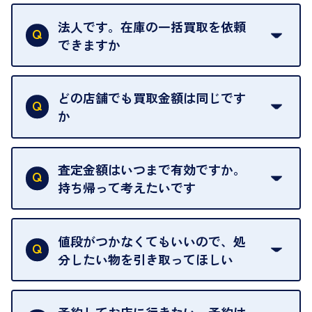
はい。1点でもお伺いします。
法人です。在庫の一括買取を依頼
できますか
はい。喜んで承ります。出張買取をご利用くださ
い。
どの店舗でも買取金額は同じです
ご指定の場所にお伺いします。
か
はい。全店舗一律です。
ただし、中古市場は日々変動するため、査定した日
査定金額はいつまで有効ですか。
によって査定額が変わることはございます。
持ち帰って考えたいです
査定額は当日限り有効です。
中古市場が日々変動するため、翌日には査定額が変
値段がつかなくてもいいので、処
わることがございます。
分したい物を引き取ってほしい
再販不可能な物は、場合によってはお断りすること
がございます。ご了承ください。