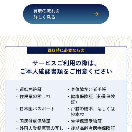
買取の流れを
詳しく見る
買取時に必要なもの
サービスご利用の際は、
ご本人確認書類をご用意ください
運転免許証
身体障がい者手帳
住民票の写し*1
健康保険証（船員保険
証）
日本国パスポート
戸籍の謄本、もしくは
抄本*2
国民健康保険証
生活保護受給証
外国人登録原票の写し
後期高齢者医療保険証