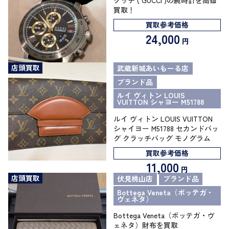
買取！
買取参考価格
24,000
円
店頭買取
武蔵新城あいもーる店
ブランド品
ルイ ヴィトン LOUIS
VUITTON シャヨー M51788
ルイ ヴィトン LOUIS VUITTON
シャイヨー M51788 セカンドバッ
グ クラッチバッグ モノグラム
買取参考価格
11,000
円
店頭買取
伏見桃山店
ブランド品
Bottega Veneta（ボッテガ・
ヴェネタ）
Bottega Veneta（ボッテガ・ヴ
ェネタ）財布を買取