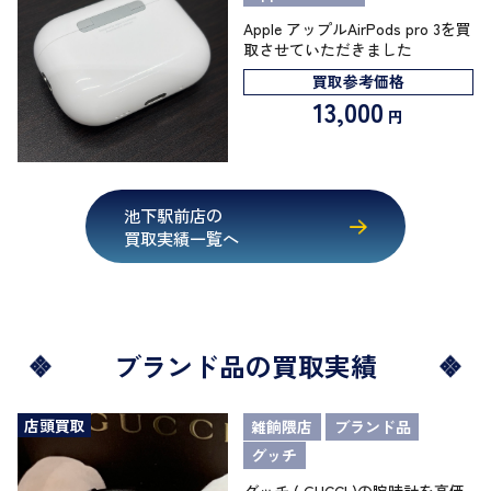
Apple アップルAirPods pro 3を買
取させていただきました
買取参考価格
13,000
円
池下駅前店の
買取実績一覧へ
ブランド品の買取実績
店頭買取
雑餉隈店
ブランド品
グッチ
グッチ ( GUCCI )の腕時計を高価