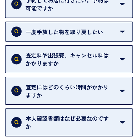
予約してお店に行きたい。予約は
可能ですか
申し訳ありませんが、現在はご来店の予約は承って
おりません。
一度手放した物を取り戻したい
ご予約がなくてもお待たせすることがないよう体制
当店は質店ではありませんので、買い取ったお品物
を整えておりますので、お好きな時にお越しくださ
は基本的に販売へと回されます。買い戻しはできま
査定料や出張費、キャンセル料は
い。
せんので、ご了承ください。
かかりますか
お急ぎの場合はスタッフに一言お声がけください。
例外として、出張買取の場合は成約後でもクーリン
可能な限り、迅速に対応させていただきます。
一切いただいておりません。査定金額にご納得いた
グオフが可能です。
だけない場合は、その場でお断りいただいても問題
査定にはどのくらい時間がかかり
契約破棄という形で、お品物をお戻しすることがで
ございません。お気軽にご相談ください。
ますか
きます。
売却当日を含む8日間のうちに、お気軽にお申し出
お品物の内容や点数によって異なりますが、店頭買
ください。
取の場合は1点あたり数分程度が目安です。大量の
本人確認書類はなぜ必要なのです
出張買取のお品物は、8日間保管しております。
お品物の場合は、お時間をいただくことがございま
か
す。