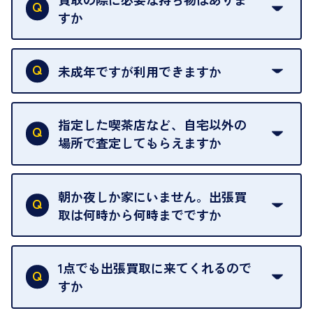
すか
本人確認書類をご用意ください。ご利用になれる書
類は
こちら
をご確認ください。
未成年ですが利用できますか
18歳未満の方は、保護者の同意があってもご利用い
ただけません。
指定した喫茶店など、自宅以外の
場所で査定してもらえますか
ご自宅以外での査定はお引き受けできません。ご指
定のお店や、ほかのお客様への迷惑となることが考
朝か夜しか家にいません。出張買
えられるためです。
取は何時から何時までですか
ご訪問可能時間は、10時から19時です。
ただし、お品物の種類や量によっては対応させてい
1点でも出張買取に来てくれるので
ただくことがあります。
すか
お気軽にお問合せください。