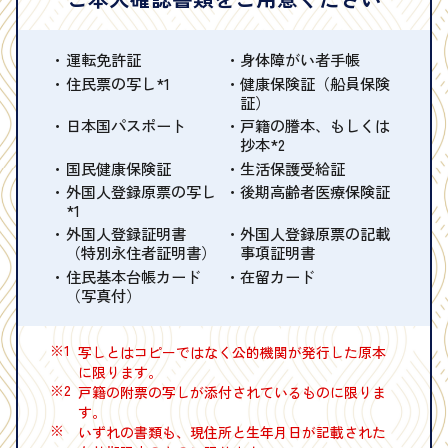
運転免許証
身体障がい者手帳
住民票の写し*1
健康保険証（船員保険
証）
日本国パスポート
戸籍の謄本、もしくは
抄本*2
国民健康保険証
生活保護受給証
外国人登録原票の写し
後期高齢者医療保険証
*1
外国人登録証明書
外国人登録原票の記載
（特別永住者証明書）
事項証明書
住民基本台帳カード
在留カード
（写真付）
※1
写しとはコピーではなく公的機関が発行した原本
に限ります。
※2
戸籍の附票の写しが添付されているものに限りま
す。
※
いずれの書類も、現住所と生年月日が記載された