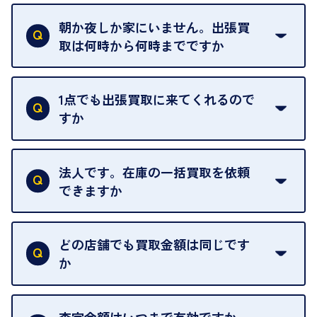
ご自宅以外での査定はお引き受けできません。ご指
定のお店や、ほかのお客様への迷惑となることが考
朝か夜しか家にいません。出張買
えられるためです。
取は何時から何時までですか
ご訪問可能時間は、10時から19時です。
ただし、お品物の種類や量によっては対応させてい
1点でも出張買取に来てくれるので
ただくことがあります。
すか
お気軽にお問合せください。
はい。1点でもお伺いします。
法人です。在庫の一括買取を依頼
できますか
はい。喜んで承ります。出張買取をご利用くださ
い。
どの店舗でも買取金額は同じです
ご指定の場所にお伺いします。
か
はい。全店舗一律です。
ただし、中古市場は日々変動するため、査定した日