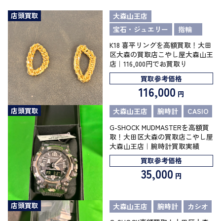
店頭買取
大森山王店
宝石・ジュエリー
指輪
K18 喜平リングを高額買取！大田
区大森の買取店こやし屋大森山王
店｜116,000円でお買取り
買取参考価格
116,000
円
店頭買取
大森山王店
腕時計
CASIO
G-SHOCK MUDMASTERを高額買
取！大田区大森の買取店こやし屋
大森山王店｜腕時計買取実績
買取参考価格
35,000
円
店頭買取
大森山王店
腕時計
カシオ