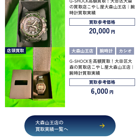
G-SHOCK高額買取！大田区大森
の買取店こやし屋大森山王店｜腕
時計買取実績
買取参考価格
20,000
円
店頭買取
大森山王店
腕時計
カシオ
G-SHOCKを高額買取！大田区大
森の買取店こやし屋大森山王店｜
腕時計買取実績
買取参考価格
6,000
円
大森山王店の
買取実績一覧へ