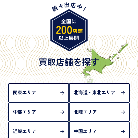
・特別永住者証明書
・旧パスポート
※原則として「公的機関が発行し、氏名、住所、生
年月日が記載されているもの
※日本国政府発行のもの
※2020年2月4日以降に申請された新型パスポートに
は「所持人記入欄（住所記載欄）」が存在しないた
買取店舗を探す
め、単体では古物営業法上の本人確認書類として認
められない（住所確認ができないため）。補助書類
が必要となります
関東エリア
北海道・東北エリア
中部エリア
北陸エリア
近畿エリア
中国エリア