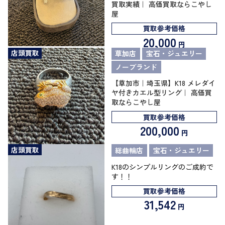
買取実績｜ 高価買取ならこやし
屋
買取参考価格
20,000
円
店頭買取
草加店
宝石・ジュエリー
ノーブランド
【草加市｜埼玉県】K18 メレダイ
ヤ付きカエル型リング｜ 高価買
取ならこやし屋
買取参考価格
200,000
円
店頭買取
総曲輪店
宝石・ジュエリー
K18のシンプルリングのご成約で
す！！
買取参考価格
31,542
円