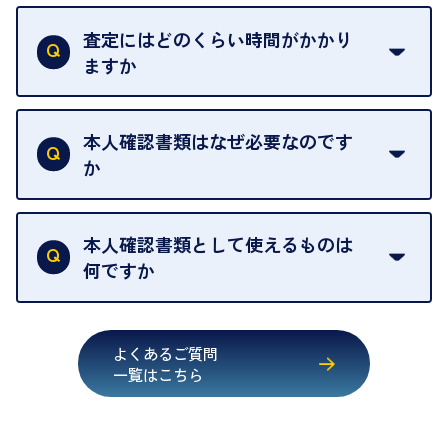
一切いただいておりません。査定金額にご納得いた
グオフが可能です。
だけない場合は、その場でお断りいただいても問題
査定にはどのくらい時間がかかり
契約破棄という形で、お品物をお戻しすることがで
ございません。お気軽にご相談ください。
ますか
きます。
売却当日を含む8日間のうちに、お気軽にお申し出
お品物の内容や点数によって異なりますが、店頭買
ください。
取の場合は1点あたり数分程度が目安です。大量の
本人確認書類はなぜ必要なのです
出張買取のお品物は、8日間保管しております。
お品物の場合は、お時間をいただくことがございま
か
す。
買取店は古物営業法により、お客様のご本人確認を
行うことが義務付けられています。安心してお取引
本人確認書類として使えるものは
いただくためにも、ご協力をお願いいたします。
何ですか
・運転免許証
・健康保険証確認書
よくあるご質問
・マイナンバーカード
一覧はこちら
・在留カード
・身体障害手帳