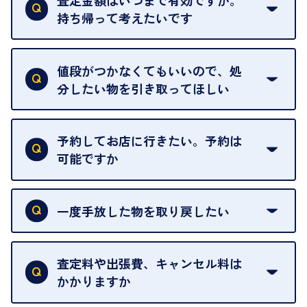
査定金額はいつまで有効ですか。
によって査定額が変わることはございます。
持ち帰って考えたいです
査定額は当日限り有効です。
中古市場が日々変動するため、翌日には査定額が変
値段がつかなくてもいいので、処
わることがございます。
分したい物を引き取ってほしい
再販不可能な物は、場合によってはお断りすること
がございます。ご了承ください。
予約してお店に行きたい。予約は
可能ですか
申し訳ありませんが、現在はご来店の予約は承って
おりません。
一度手放した物を取り戻したい
ご予約がなくてもお待たせすることがないよう体制
当店は質店ではありませんので、買い取ったお品物
を整えておりますので、お好きな時にお越しくださ
は基本的に販売へと回されます。買い戻しはできま
査定料や出張費、キャンセル料は
い。
せんので、ご了承ください。
かかりますか
お急ぎの場合はスタッフに一言お声がけください。
例外として、出張買取の場合は成約後でもクーリン
可能な限り、迅速に対応させていただきます。