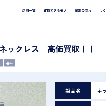
店舗一覧
買取できるモノ
買取の流れ
よく
喜平ネックレス 高価買取！！
ー
喜平
製品名
ネ