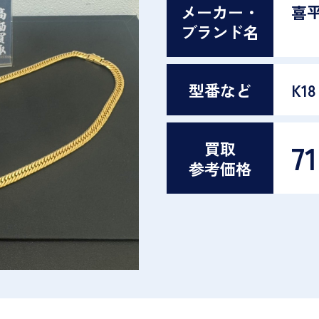
メーカー・
喜
ブランド名
型番など
K18
7
買取
参考価格