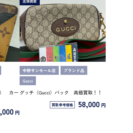
店頭買取
中野サンモール店
ブランド品
Gucci
on） カー
グッチ（Gucci）バック 高価買取！！
58,000
円
買取参考価格
,000
円