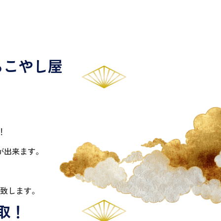
らこやし屋
！
が出来ます。
致します。
取！