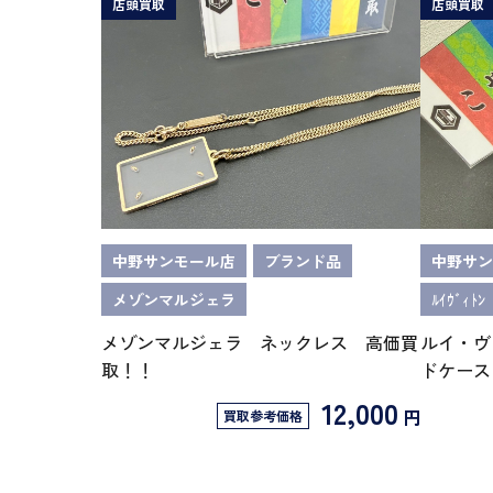
店頭買取
店頭買取
中野サンモール店
ブランド品
中野サン
メゾンマルジェラ
ﾙｲｳﾞｨﾄﾝ
メゾンマルジェラ ネックレス 高価買
ルイ・ヴィ
取！！
ドケース
12,000
円
買取参考価格