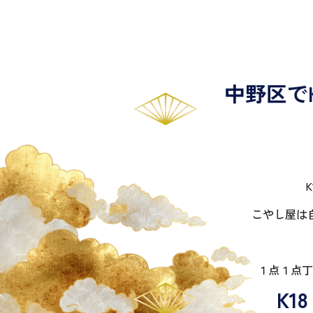
中野区で
こやし屋は
１点１点丁
K