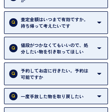
か
はい。全店舗一律です。
ただし、中古市場は日々変動するため、査定した日
査定金額はいつまで有効ですか。
によって査定額が変わることはございます。
持ち帰って考えたいです
査定額は当日限り有効です。
中古市場が日々変動するため、翌日には査定額が変
値段がつかなくてもいいので、処
わることがございます。
分したい物を引き取ってほしい
再販不可能な物は、場合によってはお断りすること
がございます。ご了承ください。
予約してお店に行きたい。予約は
可能ですか
申し訳ありませんが、現在はご来店の予約は承って
おりません。
一度手放した物を取り戻したい
ご予約がなくてもお待たせすることがないよう体制
当店は質店ではありませんので、買い取ったお品物
を整えておりますので、お好きな時にお越しくださ