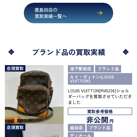
鹿島田店の
買取実績一覧へ
ブランド品の買取実績
店頭買取
池下駅前店
ブランド品
ルイ・ヴィトン(LOUIS
VUITTON)
LOUIS VUITTON(M45236)ショル
ダーバッグを買取させていただき
ました
買取参考価格
非公開
円
店頭買取
越谷店
ブランド品
ディオール