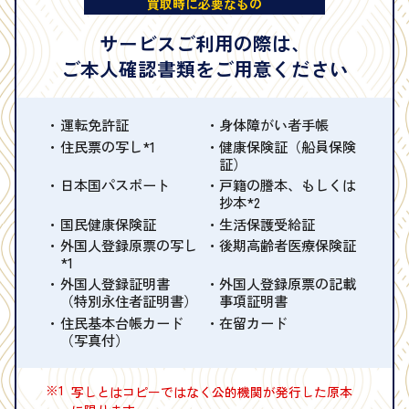
買取時に必要なもの
サービスご利用の際は、
ご本人確認書類をご用意ください
運転免許証
身体障がい者手帳
住民票の写し*1
健康保険証（船員保険
証）
日本国パスポート
戸籍の謄本、もしくは
抄本*2
国民健康保険証
生活保護受給証
外国人登録原票の写し
後期高齢者医療保険証
*1
外国人登録証明書
外国人登録原票の記載
（特別永住者証明書）
事項証明書
住民基本台帳カード
在留カード
（写真付）
※1
写しとはコピーではなく公的機関が発行した原本