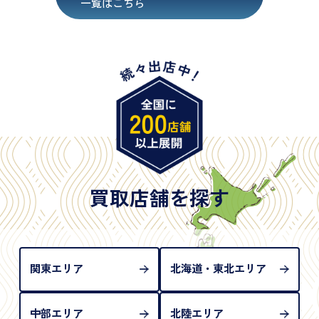
一覧はこちら
・在留カード
・身体障害手帳
・特別永住者証明書
・旧パスポート
※原則として「公的機関が発行し、氏名、住所、生
年月日が記載されているもの
※日本国政府発行のもの
※2020年2月4日以降に申請された新型パスポートに
は「所持人記入欄（住所記載欄）」が存在しないた
買取店舗を探す
め、単体では古物営業法上の本人確認書類として認
められない（住所確認ができないため）。補助書類
が必要となります
関東エリア
北海道・東北エリア
中部エリア
北陸エリア