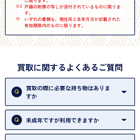
に限ります。
※2
戸籍の附票の写しが添付されているものに限りま
す。
※
いずれの書類も、現住所と生年月日が記載された
有効期限内のものに限ります。
買取に関するよくあるご質問
買取の際に必要な持ち物はありま
すか
本人確認書類をご用意ください。ご利用になれる書
類は
こちら
をご確認ください。
未成年ですが利用できますか
18歳未満の方は、保護者の同意があってもご利用い