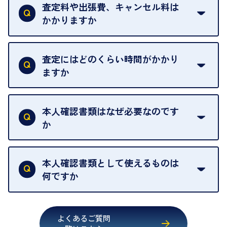
は基本的に販売へと回されます。買い戻しはできま
査定料や出張費、キャンセル料は
い。
せんので、ご了承ください。
かかりますか
お急ぎの場合はスタッフに一言お声がけください。
例外として、出張買取の場合は成約後でもクーリン
可能な限り、迅速に対応させていただきます。
一切いただいておりません。査定金額にご納得いた
グオフが可能です。
だけない場合は、その場でお断りいただいても問題
査定にはどのくらい時間がかかり
契約破棄という形で、お品物をお戻しすることがで
ございません。お気軽にご相談ください。
ますか
きます。
売却当日を含む8日間のうちに、お気軽にお申し出
お品物の内容や点数によって異なりますが、店頭買
ください。
取の場合は1点あたり数分程度が目安です。大量の
本人確認書類はなぜ必要なのです
出張買取のお品物は、8日間保管しております。
お品物の場合は、お時間をいただくことがございま
か
す。
買取店は古物営業法により、お客様のご本人確認を
行うことが義務付けられています。安心してお取引
本人確認書類として使えるものは
いただくためにも、ご協力をお願いいたします。
何ですか
・運転免許証
・健康保険証確認書
よくあるご質問
・マイナンバーカード