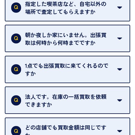
ただけません。
指定した喫茶店など、自宅以外の
場所で査定してもらえますか
ご自宅以外での査定はお引き受けできません。ご指
定のお店や、ほかのお客様への迷惑となることが考
朝か夜しか家にいません。出張買
えられるためです。
取は何時から何時までですか
ご訪問可能時間は、10時から19時です。
ただし、お品物の種類や量によっては対応させてい
1点でも出張買取に来てくれるので
ただくことがあります。
すか
お気軽にお問合せください。
はい。1点でもお伺いします。
法人です。在庫の一括買取を依頼
できますか
はい。喜んで承ります。出張買取をご利用くださ
い。
どの店舗でも買取金額は同じです
ご指定の場所にお伺いします。