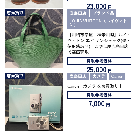
23,000
円
店頭買取
鹿島田店
ブランド品
LOUIS VUITTON（ルイヴィト
ン）
【川崎市幸区｜神奈川県】ルイ・
ヴィトン エピ サンジャック(傷・
使用感あり)｜こやし屋鹿島田店
で高価買取
買取参考価格
25,000
円
店頭買取
鹿島田店
カメラ
Canon
Canon カメラ をお買取り！
買取参考価格
7,000
円