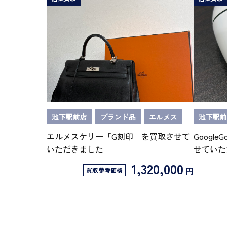
池下駅前店
ブランド品
エルメス
池下駅前
エルメスケリー「G刻印」を買取させて
GoogleG
いただきました
せていた
1,320,000
円
買取参考価格