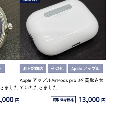
ン
池下駅前店
その他
Apple アップル
Apple アップルAirPods pro 3を買取させ
だきました
ていただきました
,000
13,000
円
円
買取参考価格