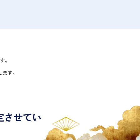
す。
します。
定させてい