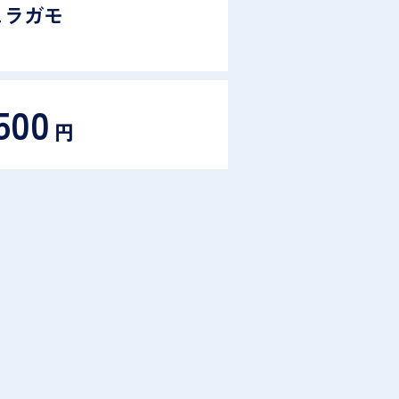
ェラガモ
500
円