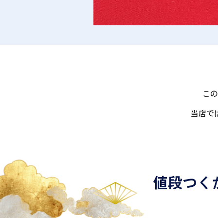
この
当店で
値段つく