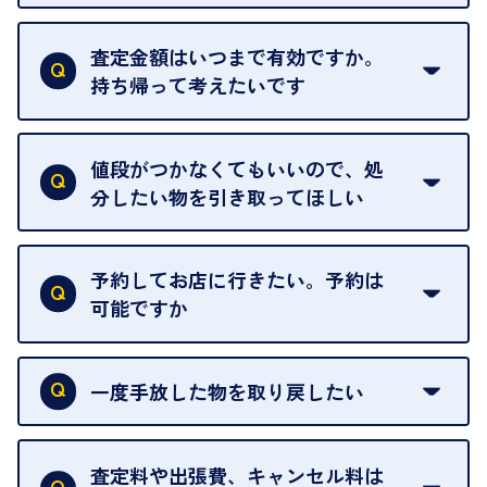
はい。全店舗一律です。
ただし、中古市場は日々変動するため、査定した日
査定金額はいつまで有効ですか。
によって査定額が変わることはございます。
持ち帰って考えたいです
査定額は当日限り有効です。
中古市場が日々変動するため、翌日には査定額が変
値段がつかなくてもいいので、処
わることがございます。
分したい物を引き取ってほしい
再販不可能な物は、場合によってはお断りすること
がございます。ご了承ください。
予約してお店に行きたい。予約は
可能ですか
申し訳ありませんが、現在はご来店の予約は承って
おりません。
一度手放した物を取り戻したい
ご予約がなくてもお待たせすることがないよう体制
当店は質店ではありませんので、買い取ったお品物
を整えておりますので、お好きな時にお越しくださ
は基本的に販売へと回されます。買い戻しはできま
査定料や出張費、キャンセル料は
い。