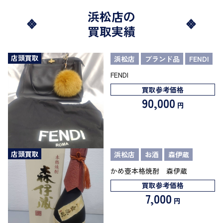
浜松店の
買取実績
店頭買取
浜松店
ブランド品
FENDI
FENDI
買取参考価格
90,000
円
店頭買取
浜松店
お酒
森伊蔵
かめ壺本格焼酎 森伊蔵
買取参考価格
7,000
円