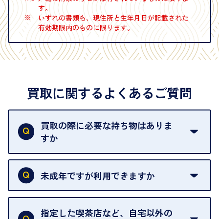
す。
※
いずれの書類も、現住所と生年月日が記載された
有効期限内のものに限ります。
買取に関するよくあるご質問
買取の際に必要な持ち物はありま
すか
本人確認書類をご用意ください。ご利用になれる書
類は
こちら
をご確認ください。
未成年ですが利用できますか
18歳未満の方は、保護者の同意があってもご利用い
ただけません。
指定した喫茶店など、自宅以外の