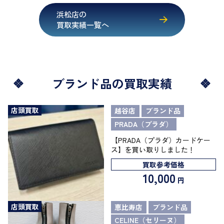
浜松店の
買取実績一覧へ
ブランド品の買取実績
店頭買取
越谷店
ブランド品
PRADA（プラダ）
【PRADA（プラダ）カードケー
ス】を買い取りしました！
買取参考価格
10,000
円
店頭買取
恵比寿店
ブランド品
CELINE（セリーヌ）