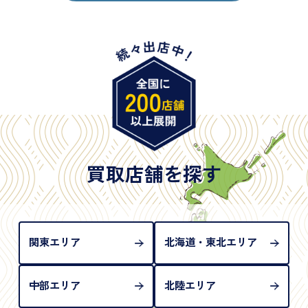
・身体障害手帳
・特別永住者証明書
・旧パスポート
※原則として「公的機関が発行し、氏名、住所、生
年月日が記載されているもの
※日本国政府発行のもの
※2020年2月4日以降に申請された新型パスポートに
は「所持人記入欄（住所記載欄）」が存在しないた
買取店舗を探す
め、単体では古物営業法上の本人確認書類として認
められない（住所確認ができないため）。補助書類
が必要となります
関東エリア
北海道・東北エリア
中部エリア
北陸エリア