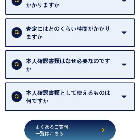
せんので、ご了承ください。
かかりますか
お急ぎの場合はスタッフに一言お声がけください。
例外として、出張買取の場合は成約後でもクーリン
可能な限り、迅速に対応させていただきます。
一切いただいておりません。査定金額にご納得いた
グオフが可能です。
だけない場合は、その場でお断りいただいても問題
査定にはどのくらい時間がかかり
契約破棄という形で、お品物をお戻しすることがで
ございません。お気軽にご相談ください。
ますか
きます。
売却当日を含む8日間のうちに、お気軽にお申し出
お品物の内容や点数によって異なりますが、店頭買
ください。
取の場合は1点あたり数分程度が目安です。大量の
本人確認書類はなぜ必要なのです
出張買取のお品物は、8日間保管しております。
お品物の場合は、お時間をいただくことがございま
か
す。
買取店は古物営業法により、お客様のご本人確認を
行うことが義務付けられています。安心してお取引
本人確認書類として使えるものは
いただくためにも、ご協力をお願いいたします。
何ですか
・運転免許証
・健康保険証確認書
よくあるご質問
・マイナンバーカード
一覧はこちら
・在留カード