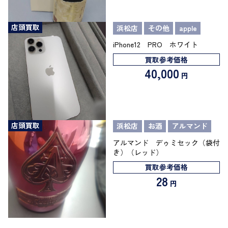
店頭買取
浜松店
その他
apple
iPhone12 PRO ホワイト
買取参考価格
40,000
円
店頭買取
浜松店
お酒
アルマンド
アルマンド デゥミセック（袋付
き）（レッド）
買取参考価格
28
円