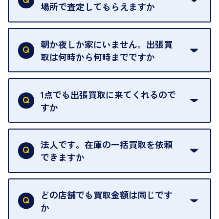
場所で査定してもらえますか
ご自宅以外での査定はお引き受けできません。ご指
定のお店や、ほかのお客様への迷惑となることが考
朝か夜しか家にいません。出張買
えられるためです。
取は何時から何時までですか
ご訪問可能時間は、10時から19時です。
ただし、お品物の種類や量によっては対応させてい
1点でも出張買取に来てくれるので
ただくことがあります。
すか
お気軽にお問合せください。
はい。1点でもお伺いします。
法人です。在庫の一括買取を依頼
できますか
はい。喜んで承ります。出張買取をご利用くださ
い。
どの店舗でも買取金額は同じです
ご指定の場所にお伺いします。
か