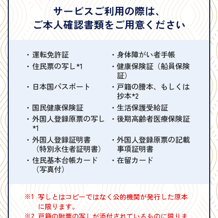
サービスご利用の際は、
ご本人確認書類をご用意ください
運転免許証
身体障がい者手帳
住民票の写し*1
健康保険証（船員保険
証）
日本国パスポート
戸籍の謄本、もしくは
抄本*2
国民健康保険証
生活保護受給証
外国人登録原票の写し
後期高齢者医療保険証
*1
外国人登録証明書
外国人登録原票の記載
（特別永住者証明書）
事項証明書
住民基本台帳カード
在留カード
（写真付）
※1
写しとはコピーではなく公的機関が発行した原本
に限ります。
※2
戸籍の附票の写しが添付されているものに限りま