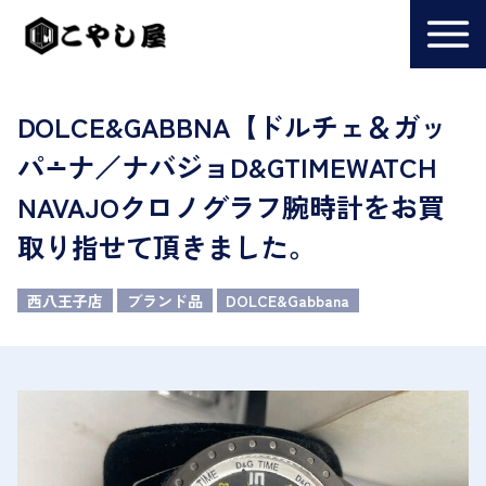
DOLCE&GABBNA【ドルチェ＆ガッ
パ∸ナ／ナバジョD&GTIMEWATCH
NAVAJOクロノグラフ腕時計をお買
取り指せて頂きました。
西八王子店
ブランド品
DOLCE&Gabbana