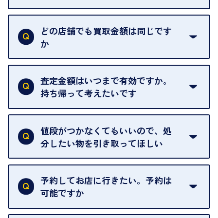
はい。喜んで承ります。出張買取をご利用くださ
い。
どの店舗でも買取金額は同じです
ご指定の場所にお伺いします。
か
はい。全店舗一律です。
ただし、中古市場は日々変動するため、査定した日
査定金額はいつまで有効ですか。
によって査定額が変わることはございます。
持ち帰って考えたいです
査定額は当日限り有効です。
中古市場が日々変動するため、翌日には査定額が変
値段がつかなくてもいいので、処
わることがございます。
分したい物を引き取ってほしい
再販不可能な物は、場合によってはお断りすること
がございます。ご了承ください。
予約してお店に行きたい。予約は
可能ですか
申し訳ありませんが、現在はご来店の予約は承って