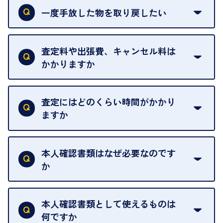
おりません。
一度手放した物を取り戻したい
ご予約がなくてもお待たせすることがないよう体制
当店は質店ではありませんので、買い取ったお品物
を整えておりますので、お好きな時にお越しくださ
は基本的に販売へと回されます。買い戻しはできま
査定料や出張費、キャンセル料は
い。
せんので、ご了承ください。
かかりますか
お急ぎの場合はスタッフに一言お声がけください。
例外として、出張買取の場合は成約後でもクーリン
可能な限り、迅速に対応させていただきます。
一切いただいておりません。査定金額にご納得いた
グオフが可能です。
だけない場合は、その場でお断りいただいても問題
査定にはどのくらい時間がかかり
契約破棄という形で、お品物をお戻しすることがで
ございません。お気軽にご相談ください。
ますか
きます。
売却当日を含む8日間のうちに、お気軽にお申し出
お品物の内容や点数によって異なりますが、店頭買
ください。
取の場合は1点あたり数分程度が目安です。大量の
本人確認書類はなぜ必要なのです
出張買取のお品物は、8日間保管しております。
お品物の場合は、お時間をいただくことがございま
か
す。
買取店は古物営業法により、お客様のご本人確認を
行うことが義務付けられています。安心してお取引
本人確認書類として使えるものは
いただくためにも、ご協力をお願いいたします。
何ですか