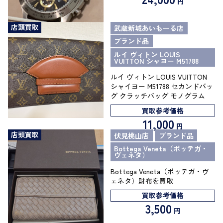
円
店頭買取
武蔵新城あいもーる店
ブランド品
ルイ ヴィトン LOUIS
VUITTON シャヨー M51788
ルイ ヴィトン LOUIS VUITTON
シャイヨー M51788 セカンドバッ
グ クラッチバッグ モノグラム
買取参考価格
11,000
円
店頭買取
伏見桃山店
ブランド品
Bottega Veneta（ボッテガ・
ヴェネタ）
Bottega Veneta（ボッテガ・ヴ
ェネタ）財布を買取
買取参考価格
3,500
円