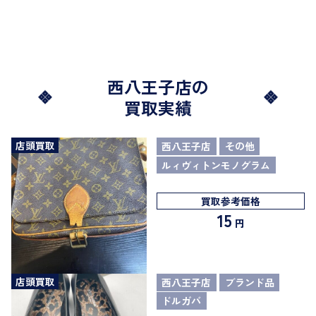
西八王子店の
買取実績
店頭買取
西八王子店
その他
ルィヴィトンモノグラム
買取参考価格
15
円
店頭買取
西八王子店
ブランド品
ドルガバ