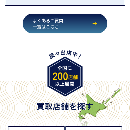
・運転免許証
・健康保険証確認書
よくあるご質問
・マイナンバーカード
一覧はこちら
・在留カード
・身体障害手帳
・特別永住者証明書
・旧パスポート
※原則として「公的機関が発行し、氏名、住所、生
年月日が記載されているもの
※日本国政府発行のもの
※2020年2月4日以降に申請された新型パスポートに
は「所持人記入欄（住所記載欄）」が存在しないた
買取店舗を探す
め、単体では古物営業法上の本人確認書類として認
められない（住所確認ができないため）。補助書類
が必要となります