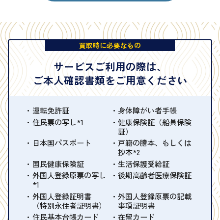
買取時に必要なもの
サービスご利用の際は、
ご本人確認書類をご用意ください
運転免許証
身体障がい者手帳
住民票の写し*1
健康保険証（船員保険
証）
日本国パスポート
戸籍の謄本、もしくは
抄本*2
国民健康保険証
生活保護受給証
外国人登録原票の写し
後期高齢者医療保険証
*1
外国人登録証明書
外国人登録原票の記載
（特別永住者証明書）
事項証明書
住民基本台帳カード
在留カード