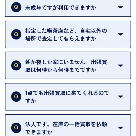
類は
こちら
をご確認ください。
未成年ですが利用できますか
18歳未満の方は、保護者の同意があってもご利用い
ただけません。
指定した喫茶店など、自宅以外の
場所で査定してもらえますか
ご自宅以外での査定はお引き受けできません。ご指
定のお店や、ほかのお客様への迷惑となることが考
朝か夜しか家にいません。出張買
えられるためです。
取は何時から何時までですか
ご訪問可能時間は、10時から19時です。
ただし、お品物の種類や量によっては対応させてい
1点でも出張買取に来てくれるので
ただくことがあります。
すか
お気軽にお問合せください。
はい。1点でもお伺いします。
法人です。在庫の一括買取を依頼
できますか