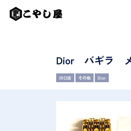
Dior バギラ
川口店
その他
Dior