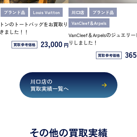
ブランド品
Louis Vuitton
川口店
ブランド品
VanCleef＆Arpels
トンのトートバッグをお買取り
きました！！
VanCleef＆Arpelsのジュエ
23,000
りしました！
円
買取参考価格
365
買取参考価格
川口店の
買取実績一覧へ
その他の買取実績