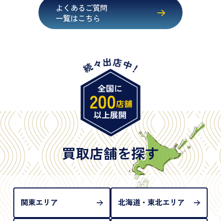
・健康保険証確認書
よくあるご質問
・マイナンバーカード
一覧はこちら
・在留カード
・身体障害手帳
・特別永住者証明書
・旧パスポート
※原則として「公的機関が発行し、氏名、住所、生
年月日が記載されているもの
※日本国政府発行のもの
※2020年2月4日以降に申請された新型パスポートに
は「所持人記入欄（住所記載欄）」が存在しないた
買取店舗を探す
め、単体では古物営業法上の本人確認書類として認
められない（住所確認ができないため）。補助書類
が必要となります
関東エリア
北海道・東北エリア