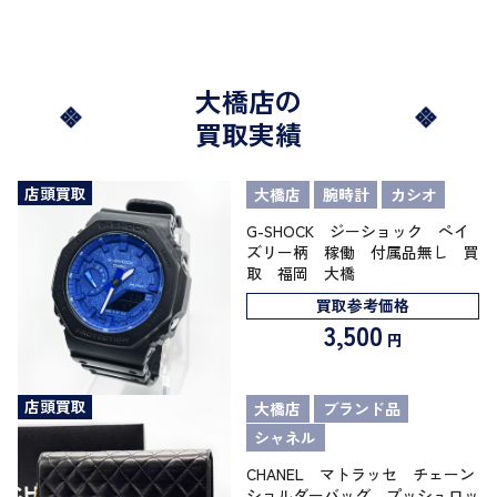
大橋店の
買取実績
店頭買取
大橋店
腕時計
カシオ
G-SHOCK ジーショック ペイ
ズリー柄 稼働 付属品無し 買
取 福岡 大橋
買取参考価格
3,500
円
店頭買取
大橋店
ブランド品
シャネル
CHANEL マトラッセ チェーン
ショルダーバッグ プッシュロッ