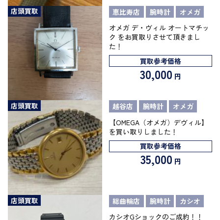
店頭買取
恵比寿店
腕時計
オメガ
オメガ デ・ヴィル オートマチッ
ク をお買取りさせて頂きまし
た！
買取参考価格
30,000
円
店頭買取
越谷店
腕時計
オメガ
【OMEGA（オメガ）デヴィル】
を買い取りしました！
買取参考価格
35,000
円
店頭買取
総曲輪店
腕時計
カシオ
カシオGショックのご成約！！