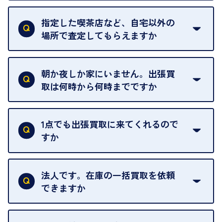
18歳未満の方は、保護者の同意があってもご利用い
ただけません。
指定した喫茶店など、自宅以外の
場所で査定してもらえますか
ご自宅以外での査定はお引き受けできません。ご指
定のお店や、ほかのお客様への迷惑となることが考
朝か夜しか家にいません。出張買
えられるためです。
取は何時から何時までですか
ご訪問可能時間は、10時から19時です。
ただし、お品物の種類や量によっては対応させてい
1点でも出張買取に来てくれるので
ただくことがあります。
すか
お気軽にお問合せください。
はい。1点でもお伺いします。
法人です。在庫の一括買取を依頼
できますか
はい。喜んで承ります。出張買取をご利用くださ