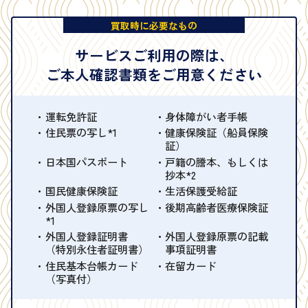
買取時に必要なもの
サービスご利用の際は、
ご本人確認書類をご用意ください
運転免許証
身体障がい者手帳
住民票の写し*1
健康保険証（船員保険
証）
日本国パスポート
戸籍の謄本、もしくは
抄本*2
国民健康保険証
生活保護受給証
外国人登録原票の写し
後期高齢者医療保険証
*1
外国人登録証明書
外国人登録原票の記載
（特別永住者証明書）
事項証明書
住民基本台帳カード
在留カード
（写真付）