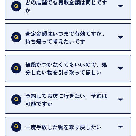
い。
どの店舗でも買取金額は同じです
ご指定の場所にお伺いします。
か
はい。全店舗一律です。
ただし、中古市場は日々変動するため、査定した日
査定金額はいつまで有効ですか。
によって査定額が変わることはございます。
持ち帰って考えたいです
査定額は当日限り有効です。
中古市場が日々変動するため、翌日には査定額が変
値段がつかなくてもいいので、処
わることがございます。
分したい物を引き取ってほしい
再販不可能な物は、場合によってはお断りすること
がございます。ご了承ください。
予約してお店に行きたい。予約は
可能ですか
申し訳ありませんが、現在はご来店の予約は承って
おりません。
一度手放した物を取り戻したい
ご予約がなくてもお待たせすることがないよう体制