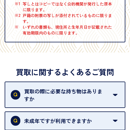
※1
写しとはコピーではなく公的機関が発行した原本
に限ります。
※2
戸籍の附票の写しが添付されているものに限りま
す。
※
いずれの書類も、現住所と生年月日が記載された
有効期限内のものに限ります。
買取に関するよくあるご質問
買取の際に必要な持ち物はありま
すか
本人確認書類をご用意ください。ご利用になれる書
類は
こちら
をご確認ください。
未成年ですが利用できますか