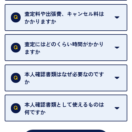
当店は質店ではありませんので、買い取ったお品物
を整えておりますので、お好きな時にお越しくださ
は基本的に販売へと回されます。買い戻しはできま
査定料や出張費、キャンセル料は
い。
せんので、ご了承ください。
かかりますか
お急ぎの場合はスタッフに一言お声がけください。
例外として、出張買取の場合は成約後でもクーリン
可能な限り、迅速に対応させていただきます。
一切いただいておりません。査定金額にご納得いた
グオフが可能です。
だけない場合は、その場でお断りいただいても問題
査定にはどのくらい時間がかかり
契約破棄という形で、お品物をお戻しすることがで
ございません。お気軽にご相談ください。
ますか
きます。
売却当日を含む8日間のうちに、お気軽にお申し出
お品物の内容や点数によって異なりますが、店頭買
ください。
取の場合は1点あたり数分程度が目安です。大量の
本人確認書類はなぜ必要なのです
出張買取のお品物は、8日間保管しております。
お品物の場合は、お時間をいただくことがございま
か
す。
買取店は古物営業法により、お客様のご本人確認を
行うことが義務付けられています。安心してお取引
本人確認書類として使えるものは
いただくためにも、ご協力をお願いいたします。
何ですか
・運転免許証