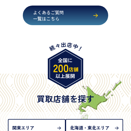
・運転免許証
・健康保険証確認書
よくあるご質問
・マイナンバーカード
一覧はこちら
・在留カード
・身体障害手帳
・特別永住者証明書
・旧パスポート
※原則として「公的機関が発行し、氏名、住所、生
年月日が記載されているもの
※日本国政府発行のもの
※2020年2月4日以降に申請された新型パスポートに
は「所持人記入欄（住所記載欄）」が存在しないた
買取店舗を探す
め、単体では古物営業法上の本人確認書類として認
められない（住所確認ができないため）。補助書類
が必要となります
関東エリア
北海道・東北エリア