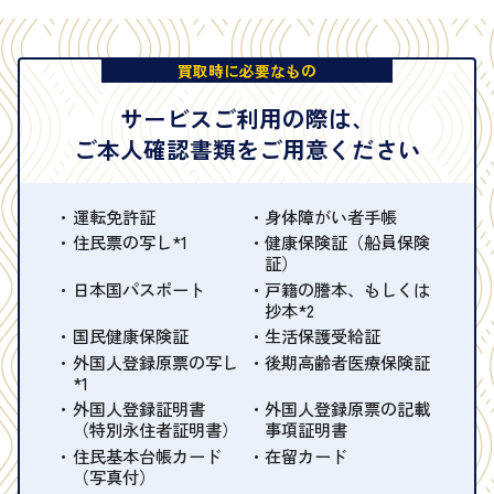
買取時に必要なもの
サービスご利用の際は、
ご本人確認書類をご用意ください
運転免許証
身体障がい者手帳
住民票の写し*1
健康保険証（船員保険
証）
日本国パスポート
戸籍の謄本、もしくは
抄本*2
国民健康保険証
生活保護受給証
外国人登録原票の写し
後期高齢者医療保険証
*1
外国人登録証明書
外国人登録原票の記載
（特別永住者証明書）
事項証明書
住民基本台帳カード
在留カード
（写真付）