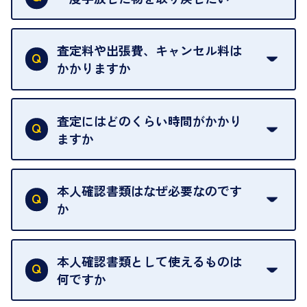
ご予約がなくてもお待たせすることがないよう体制
当店は質店ではありませんので、買い取ったお品物
を整えておりますので、お好きな時にお越しくださ
は基本的に販売へと回されます。買い戻しはできま
査定料や出張費、キャンセル料は
い。
せんので、ご了承ください。
かかりますか
お急ぎの場合はスタッフに一言お声がけください。
例外として、出張買取の場合は成約後でもクーリン
可能な限り、迅速に対応させていただきます。
一切いただいておりません。査定金額にご納得いた
グオフが可能です。
だけない場合は、その場でお断りいただいても問題
査定にはどのくらい時間がかかり
契約破棄という形で、お品物をお戻しすることがで
ございません。お気軽にご相談ください。
ますか
きます。
売却当日を含む8日間のうちに、お気軽にお申し出
お品物の内容や点数によって異なりますが、店頭買
ください。
取の場合は1点あたり数分程度が目安です。大量の
本人確認書類はなぜ必要なのです
出張買取のお品物は、8日間保管しております。
お品物の場合は、お時間をいただくことがございま
か
す。
買取店は古物営業法により、お客様のご本人確認を
行うことが義務付けられています。安心してお取引
本人確認書類として使えるものは
いただくためにも、ご協力をお願いいたします。
何ですか