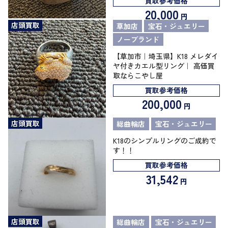
買取参考価格
20,000
円
店頭買取
草加店
宝石・ジュエリー
ノーブランド
【草加市｜埼玉県】K18 メレダイ
ヤ付きカエル型リング｜ 高価買
取ならこやし屋
買取参考価格
200,000
円
店頭買取
総曲輪店
宝石・ジュエリー
K18のシンプルリングのご成約で
す！！
買取参考価格
31,542
円
店頭買取
総曲輪店
宝石・ジュエリー