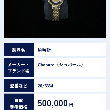
製品名
腕時計
メーカー・
Chopard（ショパール）
ブランド名
型番など
20/5334
500,000
買取
円
参考価格