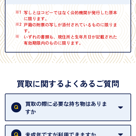
※1
写しとはコピーではなく公的機関が発行した原本
に限ります。
※2
戸籍の附票の写しが添付されているものに限りま
す。
※
いずれの書類も、現住所と生年月日が記載された
有効期限内のものに限ります。
買取に関するよくあるご質問
買取の際に必要な持ち物はありま
すか
本人確認書類をご用意ください。ご利用になれる書
類は
こちら
をご確認ください。
未成年ですが利用できますか