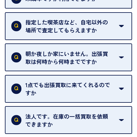
18歳未満の方は、保護者の同意があってもご利用い
ただけません。
指定した喫茶店など、自宅以外の
場所で査定してもらえますか
ご自宅以外での査定はお引き受けできません。ご指
定のお店や、ほかのお客様への迷惑となることが考
朝か夜しか家にいません。出張買
えられるためです。
取は何時から何時までですか
ご訪問可能時間は、10時から19時です。
ただし、お品物の種類や量によっては対応させてい
1点でも出張買取に来てくれるので
ただくことがあります。
すか
お気軽にお問合せください。
はい。1点でもお伺いします。
法人です。在庫の一括買取を依頼
できますか