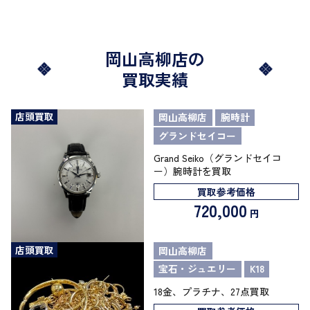
岡山高柳店の
買取実績
店頭買取
岡山高柳店
腕時計
グランドセイコー
Grand Seiko（グランドセイコ
ー）腕時計を買取
買取参考価格
720,000
円
店頭買取
岡山高柳店
宝石・ジュエリー
K18
18金、プラチナ、27点買取