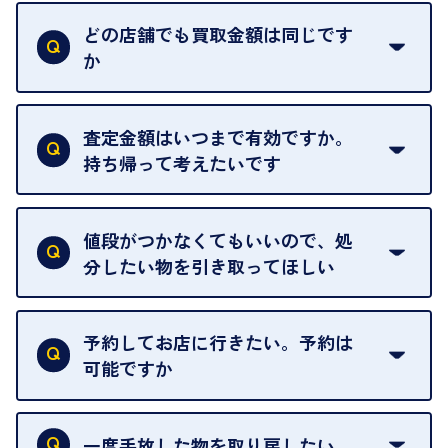
はい。喜んで承ります。出張買取をご利用くださ
い。
どの店舗でも買取金額は同じです
ご指定の場所にお伺いします。
か
はい。全店舗一律です。
ただし、中古市場は日々変動するため、査定した日
査定金額はいつまで有効ですか。
によって査定額が変わることはございます。
持ち帰って考えたいです
査定額は当日限り有効です。
中古市場が日々変動するため、翌日には査定額が変
値段がつかなくてもいいので、処
わることがございます。
分したい物を引き取ってほしい
再販不可能な物は、場合によってはお断りすること
がございます。ご了承ください。
予約してお店に行きたい。予約は
可能ですか
申し訳ありませんが、現在はご来店の予約は承って
おりません。
一度手放した物を取り戻したい