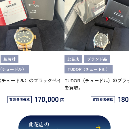
腕時計
此花店
ブランド品
R（チュードル）
TUDOR（チュードル）
R（チュードル）のブラックベイ
TUDOR（チュードル）のブラ
を買取。
170,000
180
円
買取参考価格
買取参考価格
此花店の