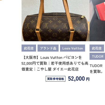
此花店
ブランド品
Louis Vuitton
此花店
TUDO
【大阪市】Louis Vuitton パピヨンを
52,000円で買取｜若干使用感ありでも高
TUDO
価査定｜こやし屋 ダイエー此花店
を買取。
52,000
円
買取参考価格