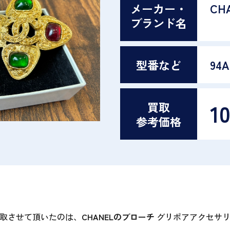
メーカー・
CH
ブランド名
型番など
94A
1
買取
参考価格
取させて頂いたのは、
CHANELのブローチ
グリポアアクセサリ