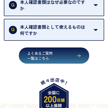
取の場合は1点あたり数分程度が目安です。大量の
本人確認書類はなぜ必要なのです
出張買取のお品物は、8日間保管しております。
お品物の場合は、お時間をいただくことがございま
か
す。
買取店は古物営業法により、お客様のご本人確認を
行うことが義務付けられています。安心してお取引
本人確認書類として使えるものは
いただくためにも、ご協力をお願いいたします。
何ですか
・運転免許証
・健康保険証確認書
よくあるご質問
・マイナンバーカード
一覧はこちら
・在留カード
・身体障害手帳
・特別永住者証明書
・旧パスポート
※原則として「公的機関が発行し、氏名、住所、生
年月日が記載されているもの