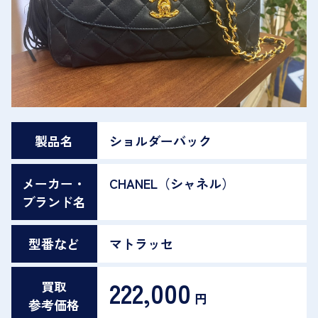
製品名
ショルダーバック
メーカー・
CHANEL（シャネル）
ブランド名
型番など
マトラッセ
222,000
買取
円
参考価格