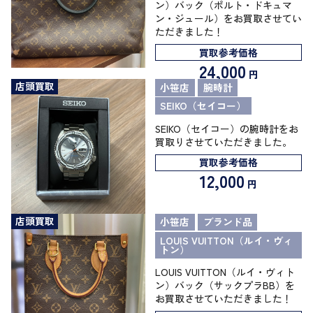
ン）バック（ポルト・ドキュマ
ン・ジュール）をお買取させてい
ただきました！
買取参考価格
24,000
円
店頭買取
小笹店
腕時計
SEIKO（セイコー）
SEIKO（セイコー）の腕時計をお
買取りさせていただきました。
買取参考価格
12,000
円
店頭買取
小笹店
ブランド品
LOUIS VUITTON（ルイ・ヴィ
トン）
LOUIS VUITTON（ルイ・ヴィト
ン）バック（サックプラBB）を
お買取させていただきました！