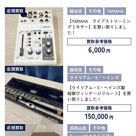
店頭買取
越谷店
その他
YAMAHA
【YAMAHA ライブストリーミン
グミキサー】を買い取りしまし
た！
買取参考価格
6,000
円
店頭買取
越谷店
その他
ウイリアム・S・ヘインズ
【ウイリアム・S・ヘインズ製
総銀ヴィンテージフルート】を買
い取りしました！
買取参考価格
150,000
円
店頭買取
浜田山店
その他
Xperia(エクスペリア)