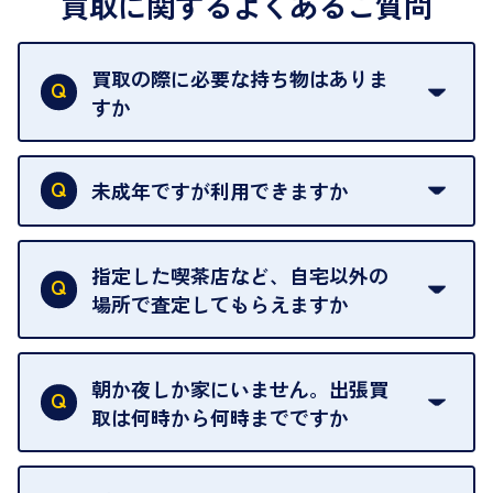
買取に関するよくあるご質問
買取の際に必要な持ち物はありま
すか
本人確認書類をご用意ください。ご利用になれる書
類は
こちら
をご確認ください。
未成年ですが利用できますか
18歳未満の方は、保護者の同意があってもご利用い
ただけません。
指定した喫茶店など、自宅以外の
場所で査定してもらえますか
ご自宅以外での査定はお引き受けできません。ご指
定のお店や、ほかのお客様への迷惑となることが考
朝か夜しか家にいません。出張買
えられるためです。
取は何時から何時までですか
ご訪問可能時間は、10時から19時です。