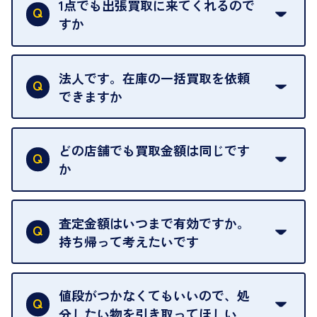
ただし、お品物の種類や量によっては対応させてい
1点でも出張買取に来てくれるので
ただくことがあります。
すか
お気軽にお問合せください。
はい。1点でもお伺いします。
法人です。在庫の一括買取を依頼
できますか
はい。喜んで承ります。出張買取をご利用くださ
い。
どの店舗でも買取金額は同じです
ご指定の場所にお伺いします。
か
はい。全店舗一律です。
ただし、中古市場は日々変動するため、査定した日
査定金額はいつまで有効ですか。
によって査定額が変わることはございます。
持ち帰って考えたいです
査定額は当日限り有効です。
中古市場が日々変動するため、翌日には査定額が変
値段がつかなくてもいいので、処
わることがございます。
分したい物を引き取ってほしい