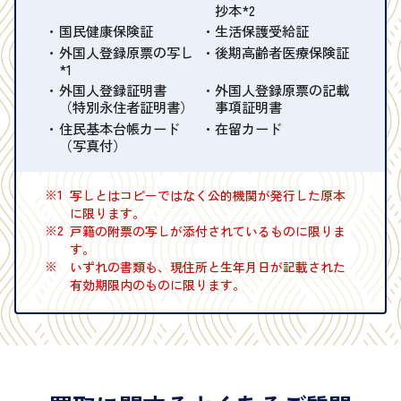
抄本*2
国民健康保険証
生活保護受給証
外国人登録原票の写し
後期高齢者医療保険証
*1
外国人登録証明書
外国人登録原票の記載
（特別永住者証明書）
事項証明書
住民基本台帳カード
在留カード
（写真付）
※1
写しとはコピーではなく公的機関が発行した原本
に限ります。
※2
戸籍の附票の写しが添付されているものに限りま
す。
※
いずれの書類も、現住所と生年月日が記載された
有効期限内のものに限ります。