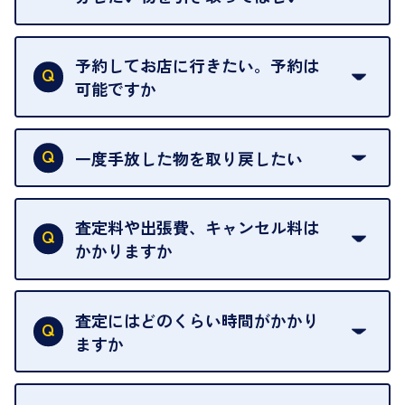
再販不可能な物は、場合によってはお断りすること
がございます。ご了承ください。
予約してお店に行きたい。予約は
可能ですか
申し訳ありませんが、現在はご来店の予約は承って
おりません。
一度手放した物を取り戻したい
ご予約がなくてもお待たせすることがないよう体制
当店は質店ではありませんので、買い取ったお品物
を整えておりますので、お好きな時にお越しくださ
は基本的に販売へと回されます。買い戻しはできま
査定料や出張費、キャンセル料は
い。
せんので、ご了承ください。
かかりますか
お急ぎの場合はスタッフに一言お声がけください。
例外として、出張買取の場合は成約後でもクーリン
可能な限り、迅速に対応させていただきます。
一切いただいておりません。査定金額にご納得いた
グオフが可能です。
だけない場合は、その場でお断りいただいても問題
査定にはどのくらい時間がかかり
契約破棄という形で、お品物をお戻しすることがで
ございません。お気軽にご相談ください。
ますか
きます。
売却当日を含む8日間のうちに、お気軽にお申し出
お品物の内容や点数によって異なりますが、店頭買
ください。