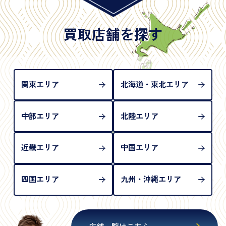
※日本国政府発行のもの
※2020年2月4日以降に申請された新型パスポートに
は「所持人記入欄（住所記載欄）」が存在しないた
買取店舗を探す
め、単体では古物営業法上の本人確認書類として認
められない（住所確認ができないため）。補助書類
が必要となります
関東エリア
北海道・東北エリア
中部エリア
北陸エリア
近畿エリア
中国エリア
四国エリア
九州・沖縄エリア