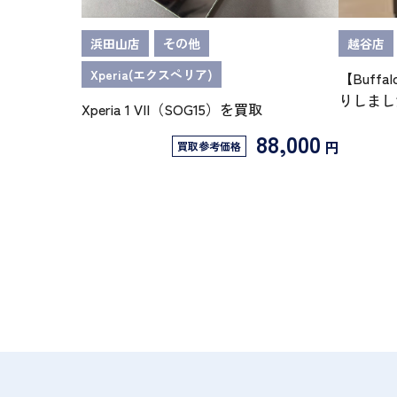
浜田山店
その他
越谷店
Xperia(エクスペリア)
【Buffa
りしまし
Xperia 1 VII（SOG15）を買取
88,000
円
買取参考価格