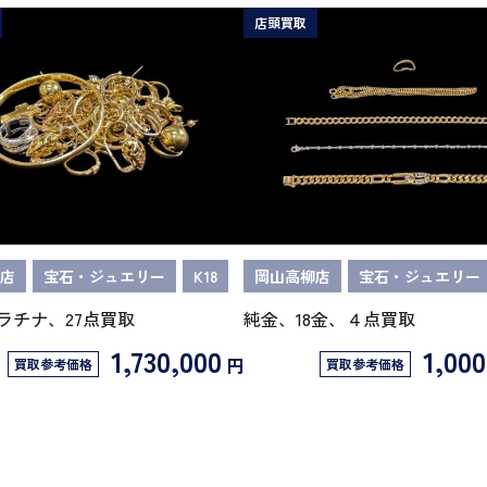
店頭買取
店
宝石・ジュエリー
K18
岡山高柳店
宝石・ジュエリー
プラチナ、27点買取
純金、18金、４点買取
1,730,000
1,000
円
買取参考価格
買取参考価格