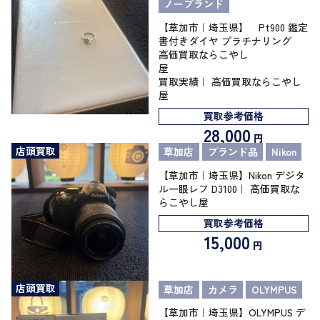
ノーブランド
【草加市｜埼玉県】 Pt900 鑑定
書付きダイヤ プラチナリング
高価買取ならこやし
買取実績｜ 高価買取ならこやし
屋
買取参考価格
28,000
円
店頭買取
草加店
ブランド品
Nikon
【草加市｜埼玉県】Nikon デジタ
ル一眼レフ D3100｜ 高価買取な
らこやし屋
買取参考価格
15,000
円
店頭買取
草加店
カメラ
OLYMPUS
【草加市｜埼玉県】OLYMPUS デ