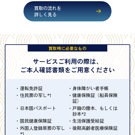
買取の流れを
詳しく見る
買取時に必要なもの
サービスご利用の際は、
ご本人確認書類をご用意ください
運転免許証
身体障がい者手帳
住民票の写し*1
健康保険証（船員保険
証）
日本国パスポート
戸籍の謄本、もしくは
抄本*2
国民健康保険証
生活保護受給証
外国人登録原票の写し
後期高齢者医療保険証
*1