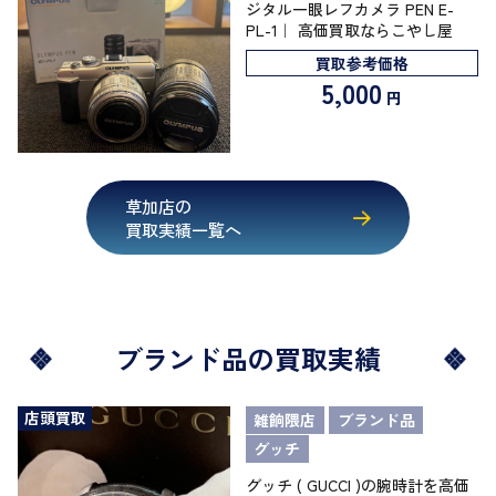
ジタル一眼レフカメラ PEN E-
PL-1｜ 高価買取ならこやし屋
買取参考価格
5,000
円
草加店の
買取実績一覧へ
ブランド品の買取実績
店頭買取
雑餉隈店
ブランド品
グッチ
グッチ ( GUCCI )の腕時計を高価