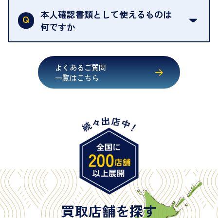
行うことが義務付けられています。安心してお取引
本人確認書類として使えるものは
いただくためにも、ご協力をお願いいたします。
何ですか
・運転免許証
・健康保険証確認書
よくあるご質問
・マイナンバーカード
一覧はこちら
・在留カード
・身体障害手帳
・特別永住者証明書
・旧パスポート
※原則として「公的機関が発行し、氏名、住所、生
年月日が記載されているもの
※日本国政府発行のもの
※2020年2月4日以降に申請された新型パスポートに
は「所持人記入欄（住所記載欄）」が存在しないた
買取店舗を探す