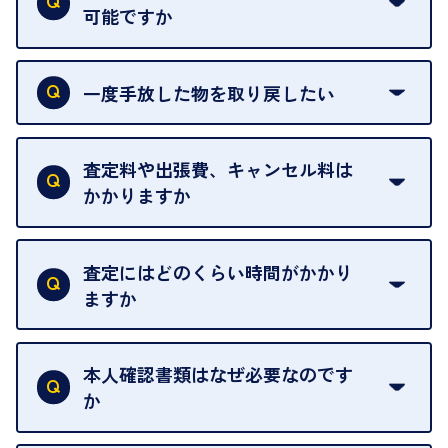
可能ですか
申し訳ありませんが、現在はご来店の予約は承って
おりません。
一度手放した物を取り戻したい
ご予約がなくてもお待たせすることがないよう体制
当店は質店ではありませんので、買い取ったお品物
を整えておりますので、お好きな時にお越しくださ
は基本的に販売へと回されます。買い戻しはできま
査定料や出張費、キャンセル料は
い。
せんので、ご了承ください。
かかりますか
お急ぎの場合はスタッフに一言お声がけください。
例外として、出張買取の場合は成約後でもクーリン
可能な限り、迅速に対応させていただきます。
一切いただいておりません。査定金額にご納得いた
グオフが可能です。
だけない場合は、その場でお断りいただいても問題
査定にはどのくらい時間がかかり
契約破棄という形で、お品物をお戻しすることがで
ございません。お気軽にご相談ください。
ますか
きます。
売却当日を含む8日間のうちに、お気軽にお申し出
お品物の内容や点数によって異なりますが、店頭買
ください。
取の場合は1点あたり数分程度が目安です。大量の
本人確認書類はなぜ必要なのです
出張買取のお品物は、8日間保管しております。
お品物の場合は、お時間をいただくことがございま
か
す。
買取店は古物営業法により、お客様のご本人確認を