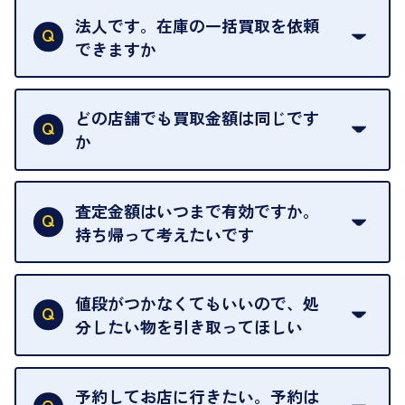
法人です。在庫の一括買取を依頼
できますか
はい。喜んで承ります。出張買取をご利用くださ
い。
どの店舗でも買取金額は同じです
ご指定の場所にお伺いします。
か
はい。全店舗一律です。
ただし、中古市場は日々変動するため、査定した日
査定金額はいつまで有効ですか。
によって査定額が変わることはございます。
持ち帰って考えたいです
査定額は当日限り有効です。
中古市場が日々変動するため、翌日には査定額が変
値段がつかなくてもいいので、処
わることがございます。
分したい物を引き取ってほしい
再販不可能な物は、場合によってはお断りすること
がございます。ご了承ください。
予約してお店に行きたい。予約は