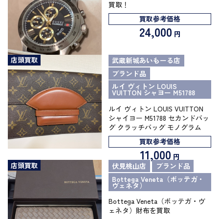
買取！
買取参考価格
24,000
円
店頭買取
武蔵新城あいもーる店
ブランド品
ルイ ヴィトン LOUIS
VUITTON シャヨー M51788
ルイ ヴィトン LOUIS VUITTON
シャイヨー M51788 セカンドバッ
グ クラッチバッグ モノグラム
買取参考価格
11,000
円
店頭買取
伏見桃山店
ブランド品
Bottega Veneta（ボッテガ・
ヴェネタ）
Bottega Veneta（ボッテガ・ヴ
ェネタ）財布を買取