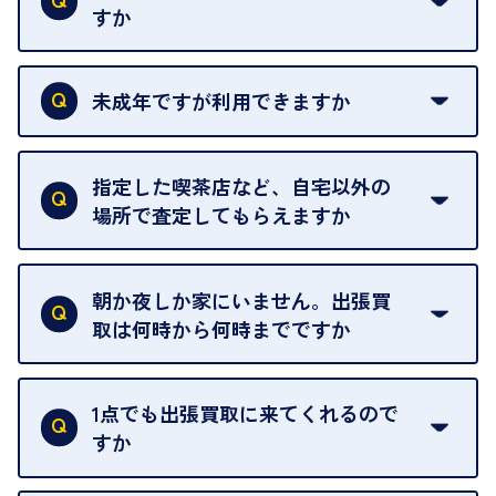
すか
本人確認書類をご用意ください。ご利用になれる書
類は
こちら
をご確認ください。
未成年ですが利用できますか
18歳未満の方は、保護者の同意があってもご利用い
ただけません。
指定した喫茶店など、自宅以外の
場所で査定してもらえますか
ご自宅以外での査定はお引き受けできません。ご指
定のお店や、ほかのお客様への迷惑となることが考
朝か夜しか家にいません。出張買
えられるためです。
取は何時から何時までですか
ご訪問可能時間は、10時から19時です。
ただし、お品物の種類や量によっては対応させてい
1点でも出張買取に来てくれるので
ただくことがあります。
すか
お気軽にお問合せください。
はい。1点でもお伺いします。