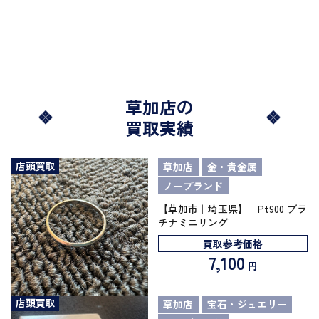
草加店の
買取実績
店頭買取
草加店
金・貴金属
ノーブランド
【草加市｜埼玉県】 Pt900 プラ
チナミニリング
買取参考価格
7,100
円
店頭買取
草加店
宝石・ジュエリー