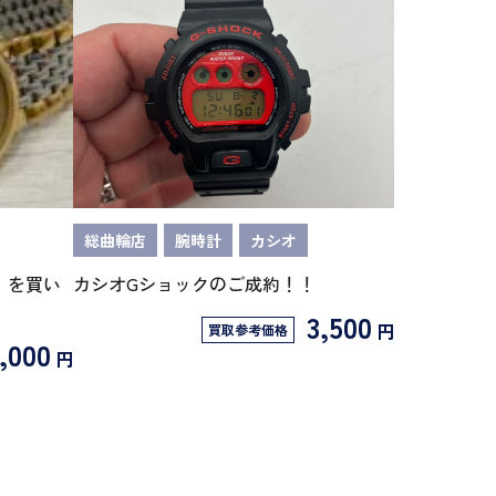
総曲輪店
腕時計
カシオ
】を買い
カシオGショックのご成約！！
3,500
円
買取参考価格
,000
円