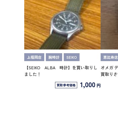
上福岡店
腕時計
SEIKO
恵比寿店
【SEIKO ALBA 時計】を買い取りし
オメガ 
ました！
買取りさ
1,000
円
買取参考価格