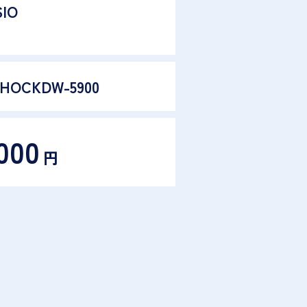
IO
SHOCKDW-5900
000
円