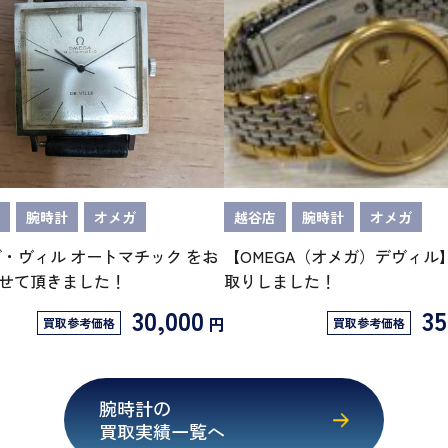
腕時計
オメガ
越谷店
腕時計
オメガ
デ・ヴィル オートマチック をお
【OMEGA（オメガ）デヴィル
せて頂きました！
取りしました！
30,000
35
円
買取参考価格
買取参考価格
腕時計の
買取実績一覧へ