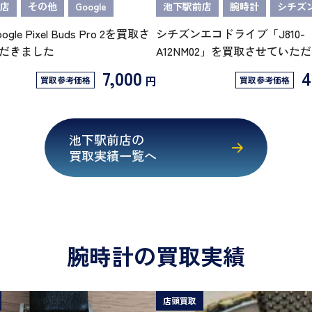
店
その他
Google
池下駅前店
腕時計
シチズ
oogle Pixel Buds Pro 2を買取さ
シチズンエコドライブ「J810-
だきました
A12NM02」を買取させていた
7,000
4
円
買取参考価格
買取参考価格
池下駅前店の
買取実績一覧へ
腕時計の買取実績
店頭買取