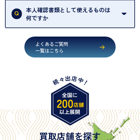
行うことが義務付けられています。安心してお取引
本人確認書類として使えるものは
いただくためにも、ご協力をお願いいたします。
何ですか
・運転免許証
・健康保険証確認書
よくあるご質問
・マイナンバーカード
一覧はこちら
・在留カード
・身体障害手帳
・特別永住者証明書
・旧パスポート
※原則として「公的機関が発行し、氏名、住所、生
年月日が記載されているもの
※日本国政府発行のもの
※2020年2月4日以降に申請された新型パスポートに
は「所持人記入欄（住所記載欄）」が存在しないた
買取店舗を探す