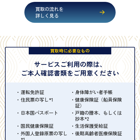
買取の流れを
詳しく見る
買取時に必要なもの
サービスご利用の際は、
ご本人確認書類をご用意ください
運転免許証
身体障がい者手帳
住民票の写し*1
健康保険証（船員保険
証）
日本国パスポート
戸籍の謄本、もしくは
抄本*2
国民健康保険証
生活保護受給証
外国人登録原票の写し
後期高齢者医療保険証
*1