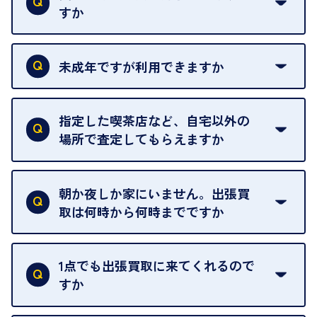
すか
本人確認書類をご用意ください。ご利用になれる書
類は
こちら
をご確認ください。
未成年ですが利用できますか
18歳未満の方は、保護者の同意があってもご利用い
ただけません。
指定した喫茶店など、自宅以外の
場所で査定してもらえますか
ご自宅以外での査定はお引き受けできません。ご指
定のお店や、ほかのお客様への迷惑となることが考
朝か夜しか家にいません。出張買
えられるためです。
取は何時から何時までですか
ご訪問可能時間は、10時から19時です。
ただし、お品物の種類や量によっては対応させてい
1点でも出張買取に来てくれるので
ただくことがあります。
すか
お気軽にお問合せください。
はい。1点でもお伺いします。