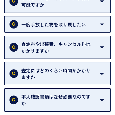
可能ですか
申し訳ありませんが、現在はご来店の予約は承って
おりません。
一度手放した物を取り戻したい
ご予約がなくてもお待たせすることがないよう体制
当店は質店ではありませんので、買い取ったお品物
を整えておりますので、お好きな時にお越しくださ
は基本的に販売へと回されます。買い戻しはできま
査定料や出張費、キャンセル料は
い。
せんので、ご了承ください。
かかりますか
お急ぎの場合はスタッフに一言お声がけください。
例外として、出張買取の場合は成約後でもクーリン
可能な限り、迅速に対応させていただきます。
一切いただいておりません。査定金額にご納得いた
グオフが可能です。
だけない場合は、その場でお断りいただいても問題
査定にはどのくらい時間がかかり
契約破棄という形で、お品物をお戻しすることがで
ございません。お気軽にご相談ください。
ますか
きます。
売却当日を含む8日間のうちに、お気軽にお申し出
お品物の内容や点数によって異なりますが、店頭買
ください。
取の場合は1点あたり数分程度が目安です。大量の
本人確認書類はなぜ必要なのです
出張買取のお品物は、8日間保管しております。
お品物の場合は、お時間をいただくことがございま
か
す。
買取店は古物営業法により、お客様のご本人確認を