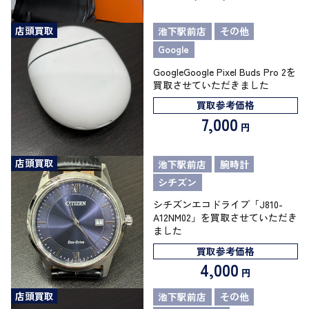
店頭買取
池下駅前店
その他
Google
GoogleGoogle Pixel Buds Pro 2を
買取させていただきました
買取参考価格
7,000
円
店頭買取
池下駅前店
腕時計
シチズン
シチズンエコドライブ「J810-
A12NM02」を買取させていただき
ました
買取参考価格
4,000
円
店頭買取
池下駅前店
その他