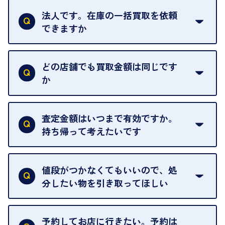
法人です。在庫の一括買取を依頼
できますか
はい。喜んで承ります。出張買取をご利用くださ
い。
どの店舗でも買取金額は同じです
ご指定の場所にお伺いします。
か
はい。全店舗一律です。
ただし、中古市場は日々変動するため、査定した日
査定金額はいつまで有効ですか。
によって査定額が変わることはございます。
持ち帰って考えたいです
査定額は当日限り有効です。
中古市場が日々変動するため、翌日には査定額が変
値段がつかなくてもいいので、処
わることがございます。
分したい物を引き取ってほしい
再販不可能な物は、場合によってはお断りすること
がございます。ご了承ください。
予約してお店に行きたい。予約は