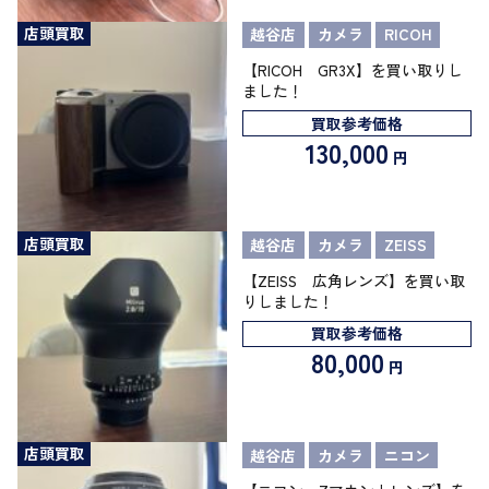
店頭買取
越谷店
カメラ
RICOH
【RICOH GR3X】を買い取りし
ました！
買取参考価格
130,000
円
店頭買取
越谷店
カメラ
ZEISS
【ZEISS 広角レンズ】を買い取
りしました！
買取参考価格
80,000
円
店頭買取
越谷店
カメラ
ニコン