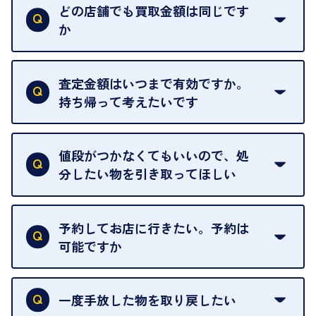
い。
どの店舗でも買取金額は同じです
ご指定の場所にお伺いします。
か
はい。全店舗一律です。
ただし、中古市場は日々変動するため、査定した日
査定金額はいつまで有効ですか。
によって査定額が変わることはございます。
持ち帰って考えたいです
査定額は当日限り有効です。
中古市場が日々変動するため、翌日には査定額が変
値段がつかなくてもいいので、処
わることがございます。
分したい物を引き取ってほしい
再販不可能な物は、場合によってはお断りすること
がございます。ご了承ください。
予約してお店に行きたい。予約は
可能ですか
申し訳ありませんが、現在はご来店の予約は承って
おりません。
一度手放した物を取り戻したい
ご予約がなくてもお待たせすることがないよう体制