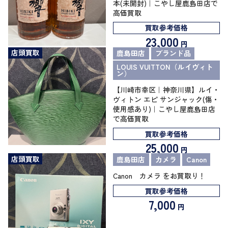
本(未開封)｜こやし屋鹿島田店で
高価買取
買取参考価格
23,000
円
店頭買取
鹿島田店
ブランド品
LOUIS VUITTON（ルイヴィト
ン）
【川崎市幸区｜神奈川県】ルイ・
ヴィトン エピ サンジャック(傷・
使用感あり)｜こやし屋鹿島田店
で高価買取
買取参考価格
25,000
円
店頭買取
鹿島田店
カメラ
Canon
Canon カメラ をお買取り！
買取参考価格
7,000
円