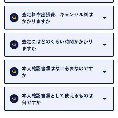
当店は質店ではありませんので、買い取ったお品物
を整えておりますので、お好きな時にお越しくださ
は基本的に販売へと回されます。買い戻しはできま
査定料や出張費、キャンセル料は
い。
せんので、ご了承ください。
かかりますか
お急ぎの場合はスタッフに一言お声がけください。
例外として、出張買取の場合は成約後でもクーリン
可能な限り、迅速に対応させていただきます。
一切いただいておりません。査定金額にご納得いた
グオフが可能です。
だけない場合は、その場でお断りいただいても問題
査定にはどのくらい時間がかかり
契約破棄という形で、お品物をお戻しすることがで
ございません。お気軽にご相談ください。
ますか
きます。
売却当日を含む8日間のうちに、お気軽にお申し出
お品物の内容や点数によって異なりますが、店頭買
ください。
取の場合は1点あたり数分程度が目安です。大量の
本人確認書類はなぜ必要なのです
出張買取のお品物は、8日間保管しております。
お品物の場合は、お時間をいただくことがございま
か
す。
買取店は古物営業法により、お客様のご本人確認を
行うことが義務付けられています。安心してお取引
本人確認書類として使えるものは
いただくためにも、ご協力をお願いいたします。
何ですか
・運転免許証