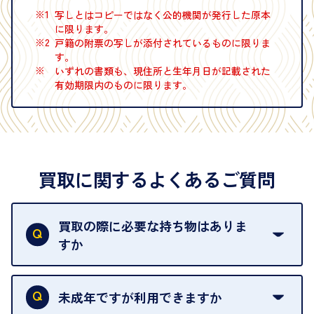
※1
写しとはコピーではなく公的機関が発行した原本
に限ります。
※2
戸籍の附票の写しが添付されているものに限りま
す。
※
いずれの書類も、現住所と生年月日が記載された
有効期限内のものに限ります。
買取に関するよくあるご質問
買取の際に必要な持ち物はありま
すか
本人確認書類をご用意ください。ご利用になれる書
類は
こちら
をご確認ください。
未成年ですが利用できますか