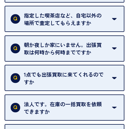
18歳未満の方は、保護者の同意があってもご利用い
ただけません。
指定した喫茶店など、自宅以外の
場所で査定してもらえますか
ご自宅以外での査定はお引き受けできません。ご指
定のお店や、ほかのお客様への迷惑となることが考
朝か夜しか家にいません。出張買
えられるためです。
取は何時から何時までですか
ご訪問可能時間は、10時から19時です。
ただし、お品物の種類や量によっては対応させてい
1点でも出張買取に来てくれるので
ただくことがあります。
すか
お気軽にお問合せください。
はい。1点でもお伺いします。
法人です。在庫の一括買取を依頼
できますか
はい。喜んで承ります。出張買取をご利用くださ