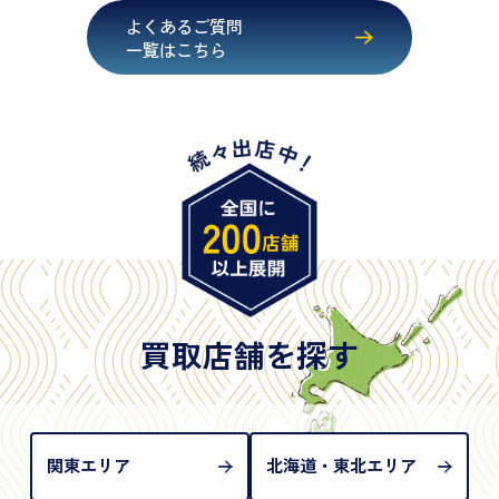
・健康保険証確認書
よくあるご質問
・マイナンバーカード
一覧はこちら
・在留カード
・身体障害手帳
・特別永住者証明書
・旧パスポート
※原則として「公的機関が発行し、氏名、住所、生
年月日が記載されているもの
※日本国政府発行のもの
※2020年2月4日以降に申請された新型パスポートに
は「所持人記入欄（住所記載欄）」が存在しないた
買取店舗を探す
め、単体では古物営業法上の本人確認書類として認
められない（住所確認ができないため）。補助書類
が必要となります
関東エリア
北海道・東北エリア