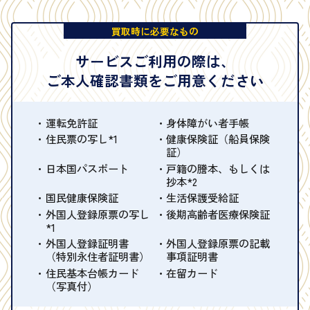
買取時に必要なもの
サービスご利用の際は、
ご本人確認書類をご用意ください
運転免許証
身体障がい者手帳
住民票の写し*1
健康保険証（船員保険
証）
日本国パスポート
戸籍の謄本、もしくは
抄本*2
国民健康保険証
生活保護受給証
外国人登録原票の写し
後期高齢者医療保険証
*1
外国人登録証明書
外国人登録原票の記載
（特別永住者証明書）
事項証明書
住民基本台帳カード
在留カード
（写真付）