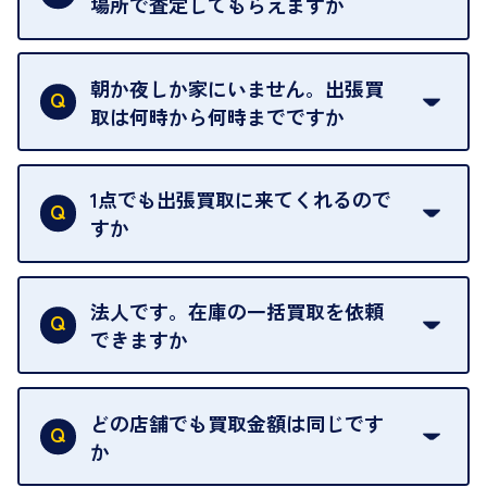
場所で査定してもらえますか
ご自宅以外での査定はお引き受けできません。ご指
定のお店や、ほかのお客様への迷惑となることが考
朝か夜しか家にいません。出張買
えられるためです。
取は何時から何時までですか
ご訪問可能時間は、10時から19時です。
ただし、お品物の種類や量によっては対応させてい
1点でも出張買取に来てくれるので
ただくことがあります。
すか
お気軽にお問合せください。
はい。1点でもお伺いします。
法人です。在庫の一括買取を依頼
できますか
はい。喜んで承ります。出張買取をご利用くださ
い。
どの店舗でも買取金額は同じです
ご指定の場所にお伺いします。
か