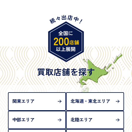
・身体障害手帳
・特別永住者証明書
・旧パスポート
※原則として「公的機関が発行し、氏名、住所、生
年月日が記載されているもの
※日本国政府発行のもの
※2020年2月4日以降に申請された新型パスポートに
は「所持人記入欄（住所記載欄）」が存在しないた
買取店舗を探す
め、単体では古物営業法上の本人確認書類として認
められない（住所確認ができないため）。補助書類
が必要となります
関東エリア
北海道・東北エリア
中部エリア
北陸エリア