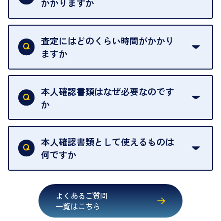
せんので、ご了承ください。
かかりますか
お急ぎの場合はスタッフに一言お声がけください。
例外として、出張買取の場合は成約後でもクーリン
可能な限り、迅速に対応させていただきます。
一切いただいておりません。査定金額にご納得いた
グオフが可能です。
だけない場合は、その場でお断りいただいても問題
査定にはどのくらい時間がかかり
契約破棄という形で、お品物をお戻しすることがで
ございません。お気軽にご相談ください。
ますか
きます。
売却当日を含む8日間のうちに、お気軽にお申し出
お品物の内容や点数によって異なりますが、店頭買
ください。
取の場合は1点あたり数分程度が目安です。大量の
本人確認書類はなぜ必要なのです
出張買取のお品物は、8日間保管しております。
お品物の場合は、お時間をいただくことがございま
か
す。
買取店は古物営業法により、お客様のご本人確認を
行うことが義務付けられています。安心してお取引
本人確認書類として使えるものは
いただくためにも、ご協力をお願いいたします。
何ですか
・運転免許証
・健康保険証確認書
よくあるご質問
・マイナンバーカード
一覧はこちら
・在留カード