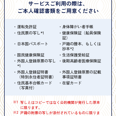
サービスご利用の際は、
ご本人確認書類をご用意ください
運転免許証
身体障がい者手帳
住民票の写し*1
健康保険証（船員保険
証）
日本国パスポート
戸籍の謄本、もしくは
抄本*2
国民健康保険証
生活保護受給証
外国人登録原票の写し
後期高齢者医療保険証
*1
外国人登録証明書
外国人登録原票の記載
（特別永住者証明書）
事項証明書
住民基本台帳カード
在留カード
（写真付）
※1
写しとはコピーではなく公的機関が発行した原本
に限ります。
※2
戸籍の附票の写しが添付されているものに限りま