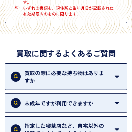
す。
※
いずれの書類も、現住所と生年月日が記載された
有効期限内のものに限ります。
買取に関するよくあるご質問
買取の際に必要な持ち物はありま
すか
本人確認書類をご用意ください。ご利用になれる書
類は
こちら
をご確認ください。
未成年ですが利用できますか
18歳未満の方は、保護者の同意があってもご利用い
ただけません。
指定した喫茶店など、自宅以外の