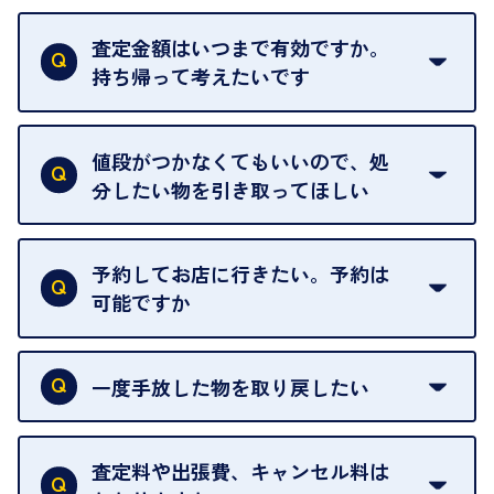
はい。全店舗一律です。
ただし、中古市場は日々変動するため、査定した日
査定金額はいつまで有効ですか。
によって査定額が変わることはございます。
持ち帰って考えたいです
査定額は当日限り有効です。
中古市場が日々変動するため、翌日には査定額が変
値段がつかなくてもいいので、処
わることがございます。
分したい物を引き取ってほしい
再販不可能な物は、場合によってはお断りすること
がございます。ご了承ください。
予約してお店に行きたい。予約は
可能ですか
申し訳ありませんが、現在はご来店の予約は承って
おりません。
一度手放した物を取り戻したい
ご予約がなくてもお待たせすることがないよう体制
当店は質店ではありませんので、買い取ったお品物
を整えておりますので、お好きな時にお越しくださ
は基本的に販売へと回されます。買い戻しはできま
査定料や出張費、キャンセル料は
い。