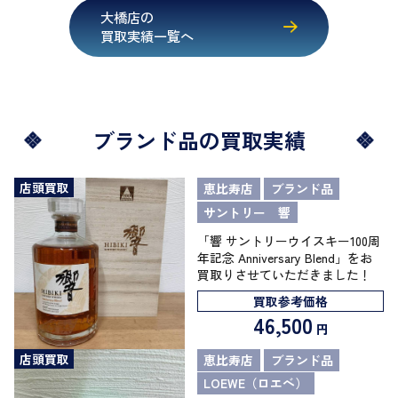
大橋店の
買取実績一覧へ
ブランド品の買取実績
店頭買取
恵比寿店
ブランド品
サントリー 響
「響 サントリーウイスキー100周
年記念 Anniversary Blend」をお
買取りさせていただきました！
買取参考価格
46,500
円
店頭買取
恵比寿店
ブランド品
LOEWE（ロエベ）