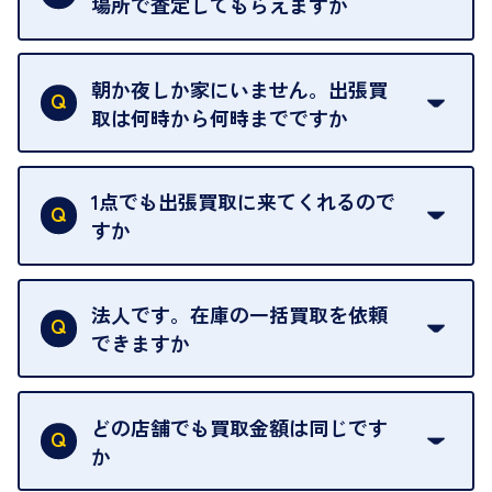
場所で査定してもらえますか
ご自宅以外での査定はお引き受けできません。ご指
定のお店や、ほかのお客様への迷惑となることが考
朝か夜しか家にいません。出張買
えられるためです。
取は何時から何時までですか
ご訪問可能時間は、10時から19時です。
ただし、お品物の種類や量によっては対応させてい
1点でも出張買取に来てくれるので
ただくことがあります。
すか
お気軽にお問合せください。
はい。1点でもお伺いします。
法人です。在庫の一括買取を依頼
できますか
はい。喜んで承ります。出張買取をご利用くださ
い。
どの店舗でも買取金額は同じです
ご指定の場所にお伺いします。
か