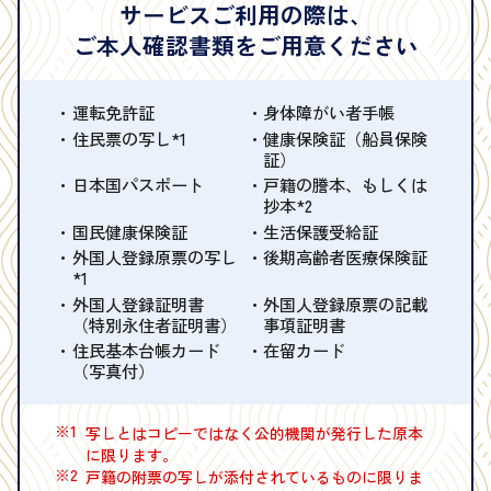
サービスご利用の際は、
ご本人確認書類をご用意ください
運転免許証
身体障がい者手帳
住民票の写し*1
健康保険証（船員保険
証）
日本国パスポート
戸籍の謄本、もしくは
抄本*2
国民健康保険証
生活保護受給証
外国人登録原票の写し
後期高齢者医療保険証
*1
外国人登録証明書
外国人登録原票の記載
（特別永住者証明書）
事項証明書
住民基本台帳カード
在留カード
（写真付）
※1
写しとはコピーではなく公的機関が発行した原本
に限ります。
※2
戸籍の附票の写しが添付されているものに限りま