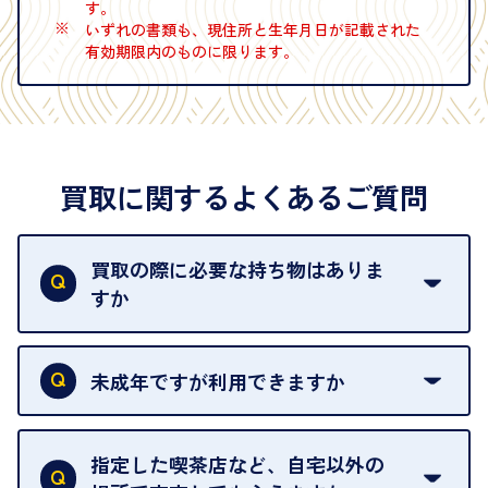
す。
※
いずれの書類も、現住所と生年月日が記載された
有効期限内のものに限ります。
買取に関するよくあるご質問
買取の際に必要な持ち物はありま
すか
本人確認書類をご用意ください。ご利用になれる書
類は
こちら
をご確認ください。
未成年ですが利用できますか
18歳未満の方は、保護者の同意があってもご利用い
ただけません。
指定した喫茶店など、自宅以外の