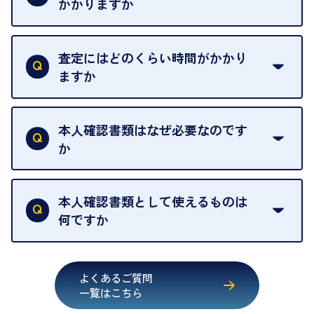
せんので、ご了承ください。
かかりますか
お急ぎの場合はスタッフに一言お声がけください。
例外として、出張買取の場合は成約後でもクーリン
可能な限り、迅速に対応させていただきます。
一切いただいておりません。査定金額にご納得いた
グオフが可能です。
だけない場合は、その場でお断りいただいても問題
査定にはどのくらい時間がかかり
契約破棄という形で、お品物をお戻しすることがで
ございません。お気軽にご相談ください。
ますか
きます。
売却当日を含む8日間のうちに、お気軽にお申し出
お品物の内容や点数によって異なりますが、店頭買
ください。
取の場合は1点あたり数分程度が目安です。大量の
本人確認書類はなぜ必要なのです
出張買取のお品物は、8日間保管しております。
お品物の場合は、お時間をいただくことがございま
か
す。
買取店は古物営業法により、お客様のご本人確認を
行うことが義務付けられています。安心してお取引
本人確認書類として使えるものは
いただくためにも、ご協力をお願いいたします。
何ですか
・運転免許証
・健康保険証確認書
よくあるご質問
・マイナンバーカード
一覧はこちら
・在留カード