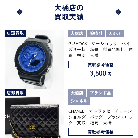
大橋店の
買取実績
店頭買取
大橋店
腕時計
カシオ
G-SHOCK ジーショック ペイ
ズリー柄 稼働 付属品無し 買
取 福岡 大橋
買取参考価格
3,500
円
店頭買取
大橋店
ブランド品
シャネル
CHANEL マトラッセ チェーン
ショルダーバッグ プッシュロッ
ク 買取 福岡 大橋
買取参考価格