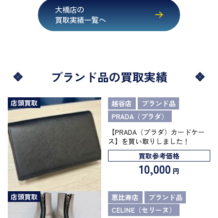
大橋店の
買取実績一覧へ
ブランド品の買取実績
店頭買取
越谷店
ブランド品
PRADA（プラダ）
【PRADA（プラダ）カードケー
ス】を買い取りしました！
買取参考価格
10,000
円
店頭買取
恵比寿店
ブランド品
CELINE（セリーヌ）